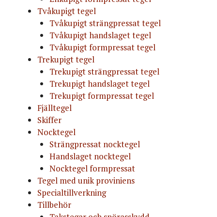
Tvåkupigt tegel
Tvåkupigt strängpressat tegel
Tvåkupigt handslaget tegel
Tvåkupigt formpressat tegel
Trekupigt tegel
Trekupigt strängpressat tegel
Trekupigt handslaget tegel
Trekupigt formpressat tegel
Fjälltegel
Skiffer
Nocktegel
Strängpressat nocktegel
Handslaget nocktegel
Nocktegel formpressat
Tegel med unik proviniens
Specialtillverkning
Tillbehör
Takstegar och snörasskydd