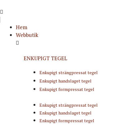
Hoppa
till
innehåll
Hem
Webbutik
ENKUPIGT TEGEL
Enkupigt strängpressat tegel
Enkupigt handslaget tegel
Enkupigt formpressat tegel
Enkupigt strängpressat tegel
Enkupigt handslaget tegel
Enkupigt formpressat tegel