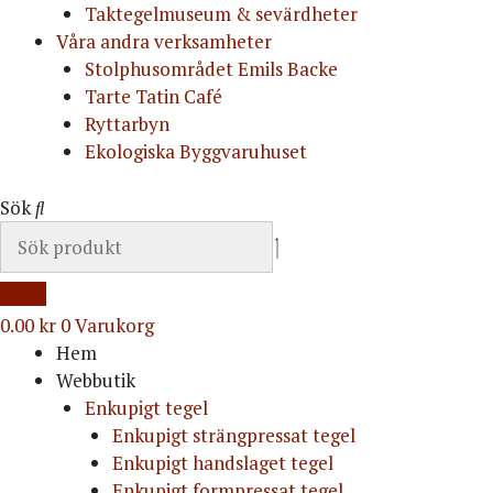
Taktegelmuseum & sevärdheter
Våra andra verksamheter
Stolphusområdet Emils Backe
Tarte Tatin Café
Ryttarbyn
Ekologiska Byggvaruhuset
Sök
0.00
kr
0
Varukorg
Hem
Webbutik
Enkupigt tegel
Enkupigt strängpressat tegel
Enkupigt handslaget tegel
Enkupigt formpressat tegel