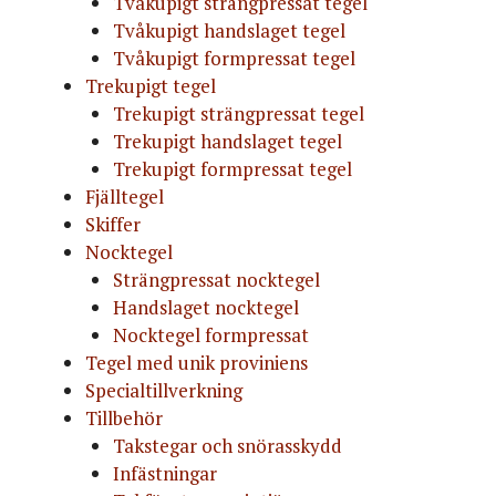
Tvåkupigt strängpressat tegel
Tvåkupigt handslaget tegel
Tvåkupigt formpressat tegel
Trekupigt tegel
Trekupigt strängpressat tegel
Trekupigt handslaget tegel
Trekupigt formpressat tegel
Fjälltegel
Skiffer
Nocktegel
Strängpressat nocktegel
Handslaget nocktegel
Nocktegel formpressat
Tegel med unik proviniens
Specialtillverkning
Tillbehör
Takstegar och snörasskydd
Infästningar