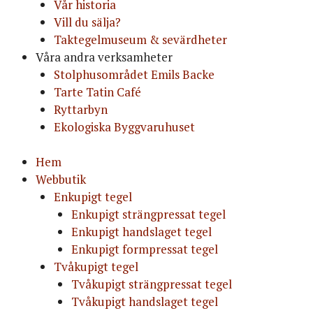
Vår historia
Vill du sälja?
Taktegelmuseum & sevärdheter
Våra andra verksamheter
Stolphusområdet Emils Backe
Tarte Tatin Café
Ryttarbyn
Ekologiska Byggvaruhuset
Hem
Webbutik
Enkupigt tegel
Enkupigt strängpressat tegel
Enkupigt handslaget tegel
Enkupigt formpressat tegel
Tvåkupigt tegel
Tvåkupigt strängpressat tegel
Tvåkupigt handslaget tegel