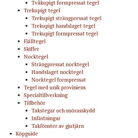
Tvåkupigt formpressat tegel
Trekupigt tegel
Trekupigt strängpressat tegel
Trekupigt handslaget tegel
Trekupigt formpressat tegel
Fjälltegel
Skiffer
Nocktegel
Strängpressat nocktegel
Handslaget nocktegel
Nocktegel formpressat
Tegel med unik proviniens
Specialtillverkning
Tillbehör
Takstegar och snörasskydd
Infästningar
Takfönster av gjutjärn
Köpguide