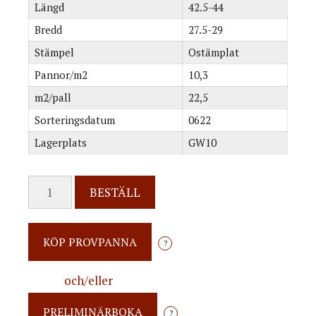
Längd
42.5-44
Bredd
27.5-29
Stämpel
Ostämplat
Pannor/m2
10,3
m2/pall
22,5
Sorteringsdatum
0622
Lagerplats
GW10
G2Y4
BESTÄLL
mängd
?
och/eller
?