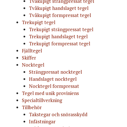
Tvåkupigt strängpressat tegel
Tvåkupigt handslaget tegel
Tvåkupigt formpressat tegel
Trekupigt tegel
Trekupigt strängpressat tegel
Trekupigt handslaget tegel
Trekupigt formpressat tegel
Fjälltegel
Skiffer
Nocktegel
Strängpressat nocktegel
Handslaget nocktegel
Nocktegel formpressat
Tegel med unik proviniens
Specialtillverkning
Tillbehör
Takstegar och snörasskydd
Infästningar