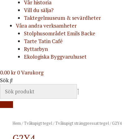
Vår historia
Vill du sälja?
Taktegelmuseum & sevärdheter
Våra andra verksamheter
Stolphusområdet Emils Backe
Tarte Tatin Café
Ryttarbyn
Ekologiska Byggvaruhuset
0.00
kr
0
Varukorg
Sök
Hem
/
Tvåkupigt tegel
/
Tvåkupigt strängpressat tegel
/ G2Y4
G2Y4