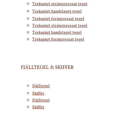
Trekupigt strängpressat tegel
Trekupigt handslaget tegel
Trekupigt formpressat tegel
Trekupigt strängpressat tegel
Trekupigt handslaget tegel
Trekupigt formpressat tegel
FJÄLLTEGEL & SKIFFER
Fjälltegel
Skiffer
Fjälltegel
Skiffer