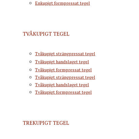
Enkupigt formpressat tegel
TVÅKUPIGT TEGEL
Tvåkupigt strängpressat tegel
Tvåkupigt handslaget tegel
Tvåkupigt formpressat tegel
Tvåkupigt strängpressat tegel
Tvåkupigt handslaget tegel
Tvåkupigt formpressat tegel
TREKUPIGT TEGEL