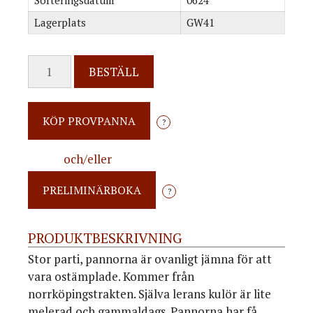
Sorteringsdatum
0624
Lagerplats
GW41
BESTÄLL
?
och/eller
?
PRODUKTBESKRIVNING
Stor parti, pannorna är ovanligt jämna för att
vara ostämplade. Kommer från
norrköpingstrakten. Själva lerans kulör är lite
melerad och gammaldags. Pannorna har få