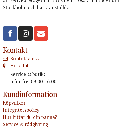
år 1991. Företaget har sitt säte i Trosa 7 mil söder om
Stockholm och har 7 anställda.
Org.nr: 556516-3499
Kontakt
Kontakta oss
Hitta hit
Service & butik:
mån-fre: 09:00-16:00
Kundinformation
Köpvillkor
Integritetspolicy
Hur hittar du din panna?
Service & rådgivning