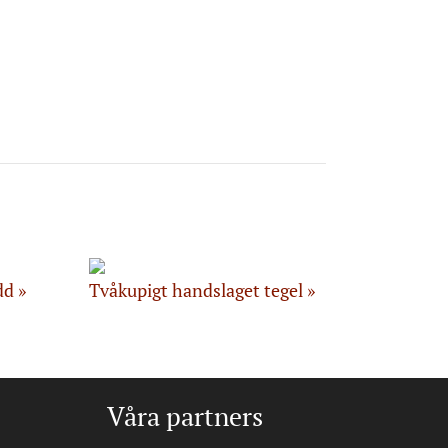
dd
Tvåkupigt handslaget tegel
Våra partners