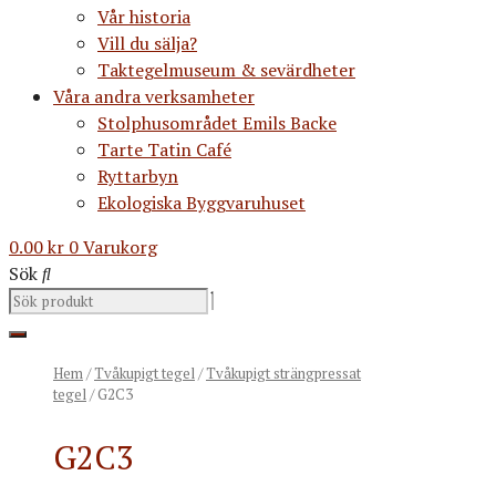
Vår historia
Vill du sälja?
Taktegelmuseum & sevärdheter
Våra andra verksamheter
Stolphusområdet Emils Backe
Tarte Tatin Café
Ryttarbyn
Ekologiska Byggvaruhuset
0.00
kr
0
Varukorg
Sök
Hem
/
Tvåkupigt tegel
/
Tvåkupigt strängpressat
tegel
/ G2C3
G2C3