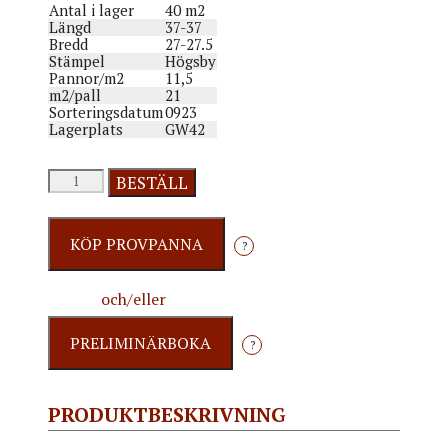
Antal i lager
40 m2
Längd
37-37
Bredd
27-27.5
Stämpel
Högsby
Pannor/m2
11,5
m2/pall
21
Sorteringsdatum
0923
Lagerplats
GW42
G2C3
BESTÄLL
mängd
?
och/eller
?
PRODUKTBESKRIVNING