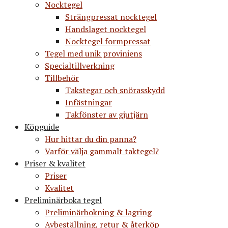
Nocktegel
Strängpressat nocktegel
Handslaget nocktegel
Nocktegel formpressat
Tegel med unik proviniens
Specialtillverkning
Tillbehör
Takstegar och snörasskydd
Infästningar
Takfönster av gjutjärn
Köpguide
Hur hittar du din panna?
Varför välja gammalt taktegel?
Priser & kvalitet
Priser
Kvalitet
Preliminärboka tegel
Preliminärbokning & lagring
Avbeställning, retur & återköp