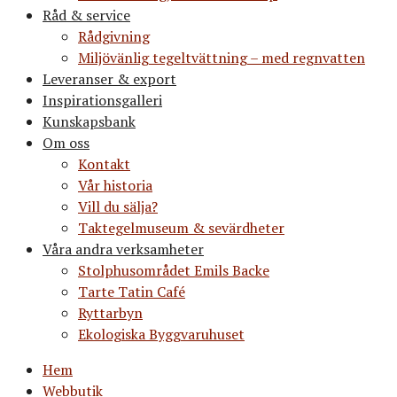
Råd & service
Rådgivning
Miljövänlig tegeltvättning – med regnvatten
Leveranser & export
Inspirationsgalleri
Kunskapsbank
Om oss
Kontakt
Vår historia
Vill du sälja?
Taktegelmuseum & sevärdheter
Våra andra verksamheter
Stolphusområdet Emils Backe
Tarte Tatin Café
Ryttarbyn
Ekologiska Byggvaruhuset
Hem
Webbutik