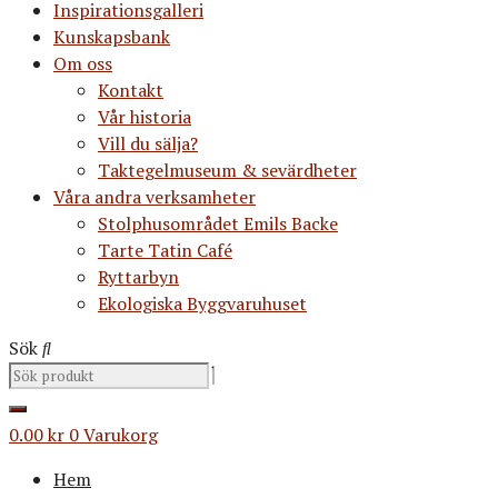
Inspirationsgalleri
Kunskapsbank
Om oss
Kontakt
Vår historia
Vill du sälja?
Taktegelmuseum & sevärdheter
Våra andra verksamheter
Stolphusområdet Emils Backe
Tarte Tatin Café
Ryttarbyn
Ekologiska Byggvaruhuset
Sök
0.00
kr
0
Varukorg
Hem