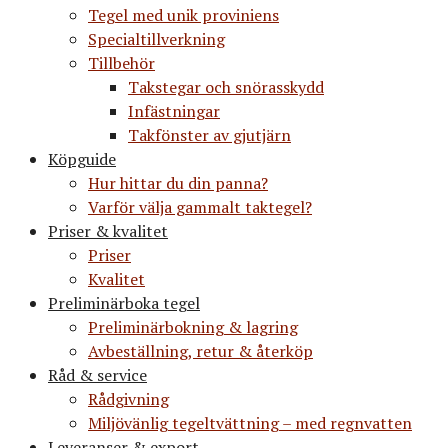
Tegel med unik proviniens
Specialtillverkning
Tillbehör
Takstegar och snörasskydd
Infästningar
Takfönster av gjutjärn
Köpguide
Hur hittar du din panna?
Varför välja gammalt taktegel?
Priser & kvalitet
Priser
Kvalitet
Preliminärboka tegel
Preliminärbokning & lagring
Avbeställning, retur & återköp
Råd & service
Rådgivning
Miljövänlig tegeltvättning – med regnvatten
Leveranser & export