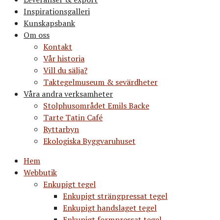
Inspirationsgalleri
Kunskapsbank
Om oss
Kontakt
Vår historia
Vill du sälja?
Taktegelmuseum & sevärdheter
Våra andra verksamheter
Stolphusområdet Emils Backe
Tarte Tatin Café
Ryttarbyn
Ekologiska Byggvaruhuset
Hem
Webbutik
Enkupigt tegel
Enkupigt strängpressat tegel
Enkupigt handslaget tegel
Enkupigt formpressat tegel