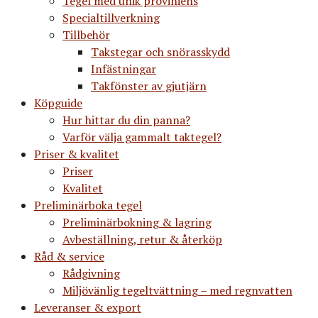
Tegel med unik proviniens
Specialtillverkning
Tillbehör
Takstegar och snörasskydd
Infästningar
Takfönster av gjutjärn
Köpguide
Hur hittar du din panna?
Varför välja gammalt taktegel?
Priser & kvalitet
Priser
Kvalitet
Preliminärboka tegel
Preliminärbokning & lagring
Avbeställning, retur & återköp
Råd & service
Rådgivning
Miljövänlig tegeltvättning – med regnvatten
Leveranser & export