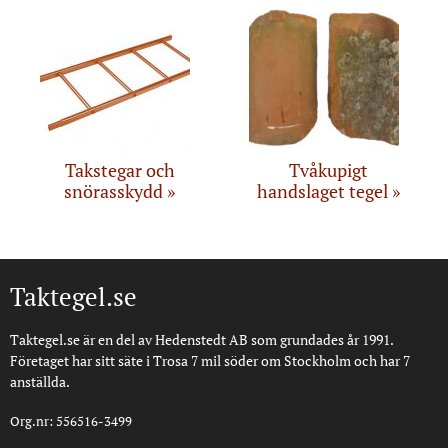
Takstegar och
Tvåkupigt
snörasskydd
handslaget tegel
Taktegel.se
Taktegel.se är en del av Hedenstedt AB som grundades år 1991.
Företaget har sitt säte i Trosa 7 mil söder om Stockholm och har 7
anställda.
Org.nr: 556516-3499