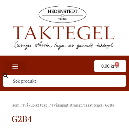
0
0.00
kr
Hem
/
Tvåkupigt tegel
/
Tvåkupigt strängpressat tegel
/ G2B4
G2B4