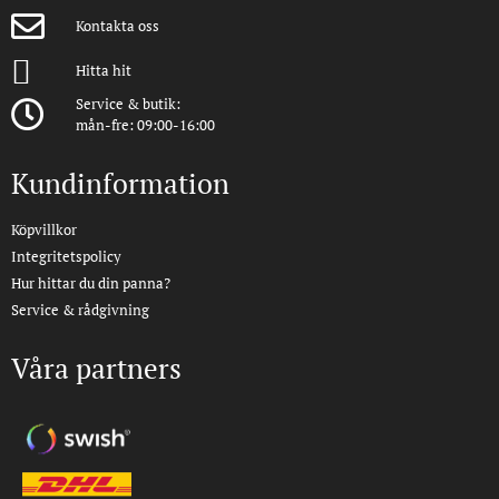
Kontakta oss
Hitta hit
Service & butik:
mån-fre: 09:00-16:00
Kundinformation
Köpvillkor
Integritetspolicy
Hur hittar du din panna?
Service & rådgivning
Våra partners