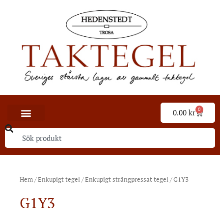
0
0.00
kr
Hem
/
Enkupigt tegel
/
Enkupigt strängpressat tegel
/ G1Y3
G1Y3