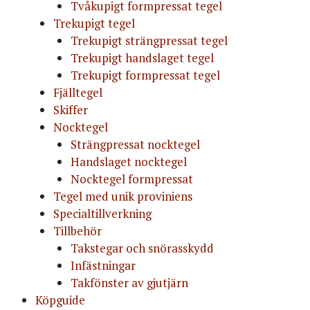
Tvåkupigt formpressat tegel
Trekupigt tegel
Trekupigt strängpressat tegel
Trekupigt handslaget tegel
Trekupigt formpressat tegel
Fjälltegel
Skiffer
Nocktegel
Strängpressat nocktegel
Handslaget nocktegel
Nocktegel formpressat
Tegel med unik proviniens
Specialtillverkning
Tillbehör
Takstegar och snörasskydd
Infästningar
Takfönster av gjutjärn
Köpguide