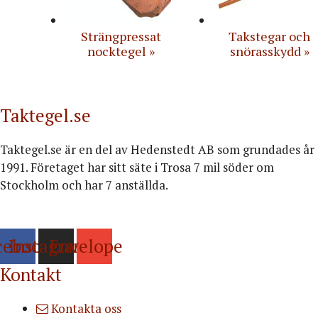
Strängpressat
Takstegar och
nocktegel
snörasskydd
Taktegel.se
Taktegel.se är en del av Hedenstedt AB som grundades år
1991. Företaget har sitt säte i Trosa 7 mil söder om
Stockholm och har 7 anställda.
Org.nr: 556516-3499
cebook
Instagram
Envelope
Kontakt
Kontakta oss