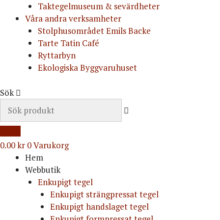
Taktegelmuseum & sevärdheter
Våra andra verksamheter
Stolphusområdet Emils Backe
Tarte Tatin Café
Ryttarbyn
Ekologiska Byggvaruhuset
Sök
0.00
kr
0
Varukorg
Hem
Webbutik
Enkupigt tegel
Enkupigt strängpressat tegel
Enkupigt handslaget tegel
Enkupigt formpressat tegel