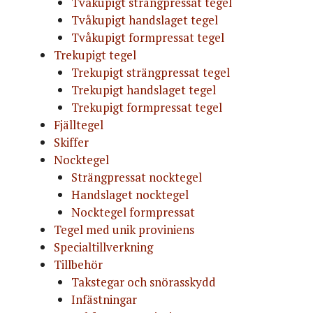
Tvåkupigt strängpressat tegel
Tvåkupigt handslaget tegel
Tvåkupigt formpressat tegel
Trekupigt tegel
Trekupigt strängpressat tegel
Trekupigt handslaget tegel
Trekupigt formpressat tegel
Fjälltegel
Skiffer
Nocktegel
Strängpressat nocktegel
Handslaget nocktegel
Nocktegel formpressat
Tegel med unik proviniens
Specialtillverkning
Tillbehör
Takstegar och snörasskydd
Infästningar