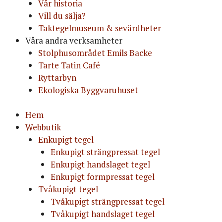
Vår historia
Vill du sälja?
Taktegelmuseum & sevärdheter
Våra andra verksamheter
Stolphusområdet Emils Backe
Tarte Tatin Café
Ryttarbyn
Ekologiska Byggvaruhuset
Hem
Webbutik
Enkupigt tegel
Enkupigt strängpressat tegel
Enkupigt handslaget tegel
Enkupigt formpressat tegel
Tvåkupigt tegel
Tvåkupigt strängpressat tegel
Tvåkupigt handslaget tegel