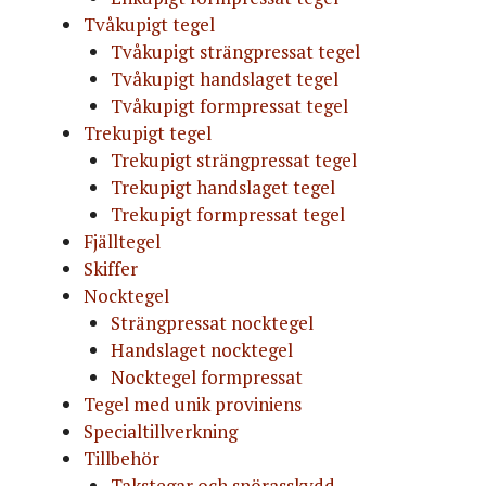
Tvåkupigt tegel
Tvåkupigt strängpressat tegel
Tvåkupigt handslaget tegel
Tvåkupigt formpressat tegel
Trekupigt tegel
Trekupigt strängpressat tegel
Trekupigt handslaget tegel
Trekupigt formpressat tegel
Fjälltegel
Skiffer
Nocktegel
Strängpressat nocktegel
Handslaget nocktegel
Nocktegel formpressat
Tegel med unik proviniens
Specialtillverkning
Tillbehör
Takstegar och snörasskydd