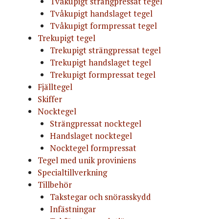
Tvåkupigt strängpressat tegel
Tvåkupigt handslaget tegel
Tvåkupigt formpressat tegel
Trekupigt tegel
Trekupigt strängpressat tegel
Trekupigt handslaget tegel
Trekupigt formpressat tegel
Fjälltegel
Skiffer
Nocktegel
Strängpressat nocktegel
Handslaget nocktegel
Nocktegel formpressat
Tegel med unik proviniens
Specialtillverkning
Tillbehör
Takstegar och snörasskydd
Infästningar