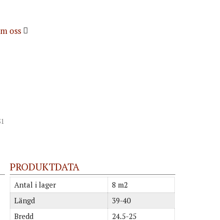
m oss
S1
PRODUKTDATA
Antal i lager
8 m2
Längd
39-40
Bredd
24.5-25