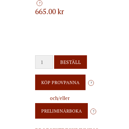
?
665.00
kr
BESTÄLL
?
och/eller
?