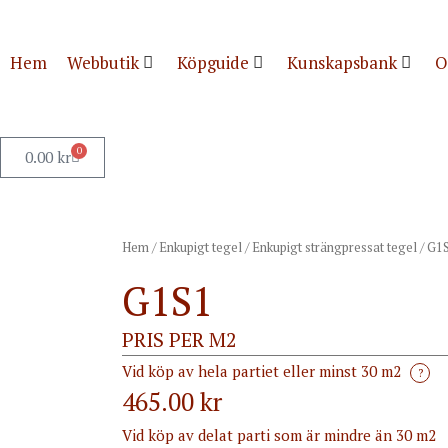
Hem
Webbutik
Köpguide
Kunskapsbank
O
0
0.00
kr
Hem
/
Enkupigt tegel
/
Enkupigt strängpressat tegel
/ G1
G1S1
PRIS PER M2
Vid köp av hela partiet eller minst 30 m2
?
465.00 kr
Vid köp av delat parti som är mindre än 30 m2