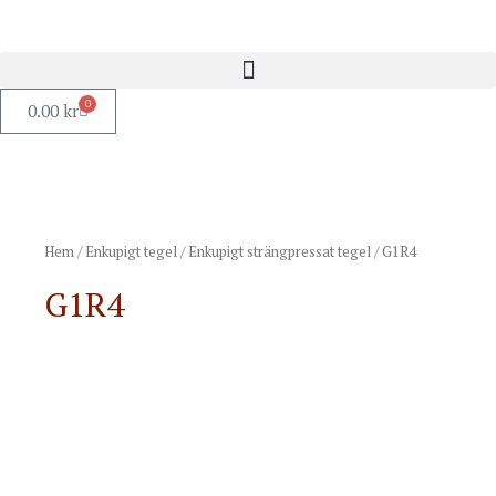
0
0.00
kr
Hem
/
Enkupigt tegel
/
Enkupigt strängpressat tegel
/ G1R4
G1R4