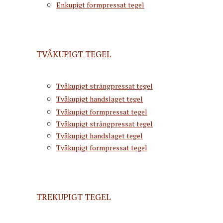
Enkupigt formpressat tegel
TVÅKUPIGT TEGEL
Tvåkupigt strängpressat tegel
Tvåkupigt handslaget tegel
Tvåkupigt formpressat tegel
Tvåkupigt strängpressat tegel
Tvåkupigt handslaget tegel
Tvåkupigt formpressat tegel
TREKUPIGT TEGEL