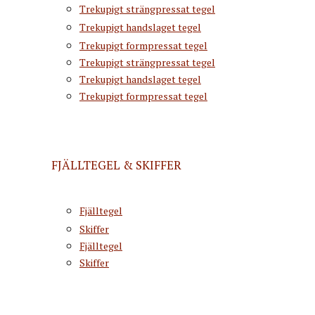
Trekupigt strängpressat tegel
Trekupigt handslaget tegel
Trekupigt formpressat tegel
Trekupigt strängpressat tegel
Trekupigt handslaget tegel
Trekupigt formpressat tegel
FJÄLLTEGEL & SKIFFER
Fjälltegel
Skiffer
Fjälltegel
Skiffer