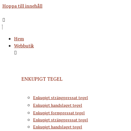
Hoppa till innehåll
Hem
Webbutik
ENKUPIGT TEGEL
Enkupigt strängpressat tegel
Enkupigt handslaget tegel
Enkupigt formpressat tegel
Enkupigt strängpressat tegel
Enkupigt handslaget tegel