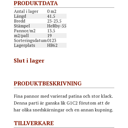
PRODUKTDATA
Antal i lager
0 m2
Längd
41.5
Bredd
23-23.5
Stämpel
HeRby-55
Pannor/m2
13.5
m2/pall
19
Sorteringsdatum
0123
Lagerplats
HB62
Slut i lager
PRODUKTBESKRIVNING
Fina pannor med varierad patina och stor klack.
Denna parti är ganska lik G1C2 förutom att de
har olika snedskärningar och en annan kupning.
TILLVERKARE