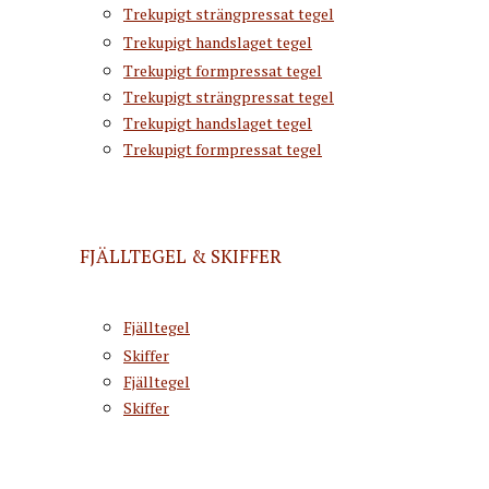
Trekupigt strängpressat tegel
Trekupigt handslaget tegel
Trekupigt formpressat tegel
Trekupigt strängpressat tegel
Trekupigt handslaget tegel
Trekupigt formpressat tegel
FJÄLLTEGEL & SKIFFER
Fjälltegel
Skiffer
Fjälltegel
Skiffer