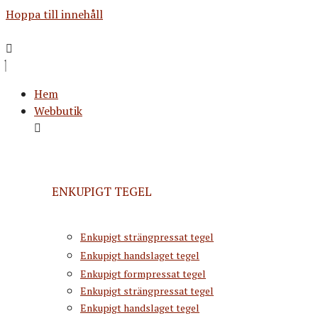
Hoppa till innehåll
Hem
Webbutik
ENKUPIGT TEGEL
Enkupigt strängpressat tegel
Enkupigt handslaget tegel
Enkupigt formpressat tegel
Enkupigt strängpressat tegel
Enkupigt handslaget tegel