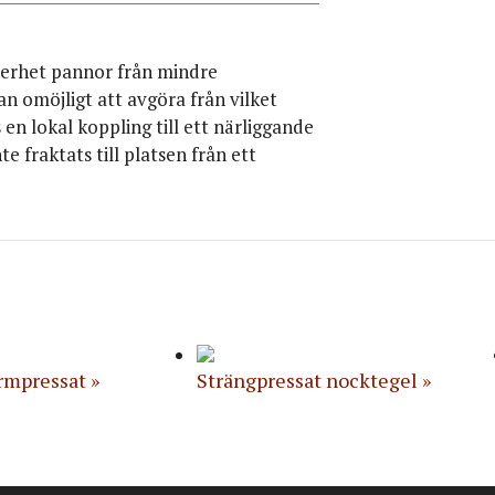
nnerhet pannor från mindre
an omöjligt att avgöra från vilket
n lokal koppling till ett närliggande
e fraktats till platsen från ett
rmpressat
Strängpressat nocktegel