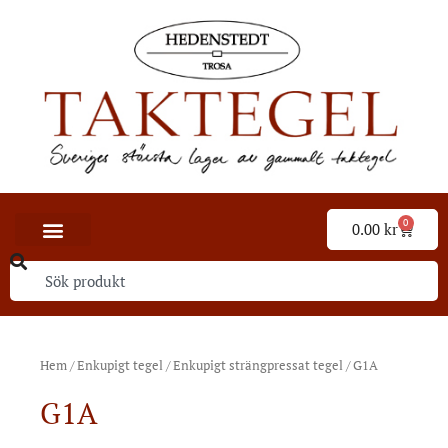
0
0.00
kr
Hem
/
Enkupigt tegel
/
Enkupigt strängpressat tegel
/ G1A
G1A