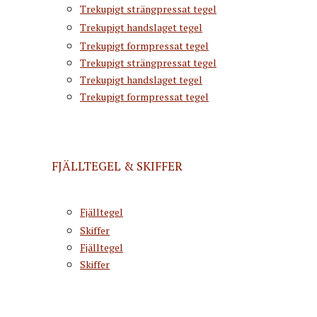
Trekupigt strängpressat tegel
Trekupigt handslaget tegel
Trekupigt formpressat tegel
Trekupigt strängpressat tegel
Trekupigt handslaget tegel
Trekupigt formpressat tegel
FJÄLLTEGEL & SKIFFER
Fjälltegel
Skiffer
Fjälltegel
Skiffer