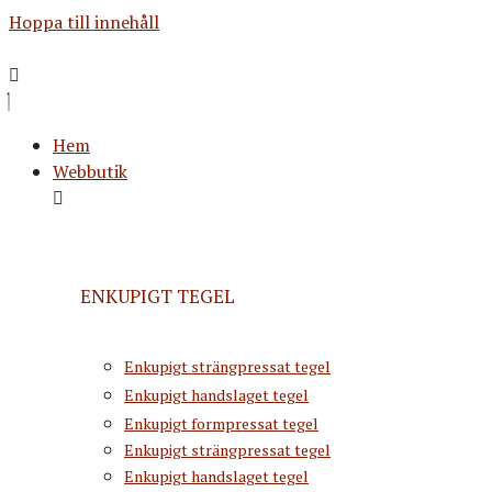
Hoppa till innehåll
Hem
Webbutik
ENKUPIGT TEGEL
Enkupigt strängpressat tegel
Enkupigt handslaget tegel
Enkupigt formpressat tegel
Enkupigt strängpressat tegel
Enkupigt handslaget tegel