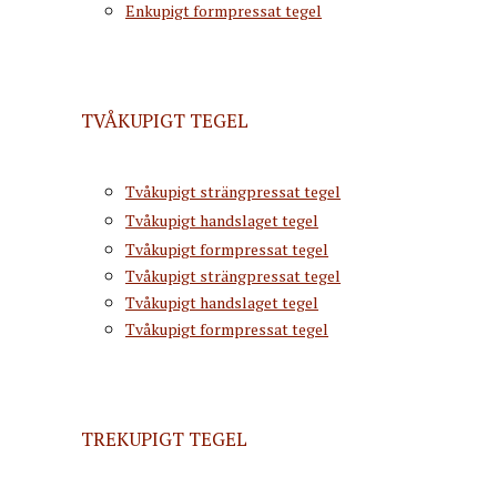
Enkupigt formpressat tegel
TVÅKUPIGT TEGEL
Tvåkupigt strängpressat tegel
Tvåkupigt handslaget tegel
Tvåkupigt formpressat tegel
Tvåkupigt strängpressat tegel
Tvåkupigt handslaget tegel
Tvåkupigt formpressat tegel
TREKUPIGT TEGEL