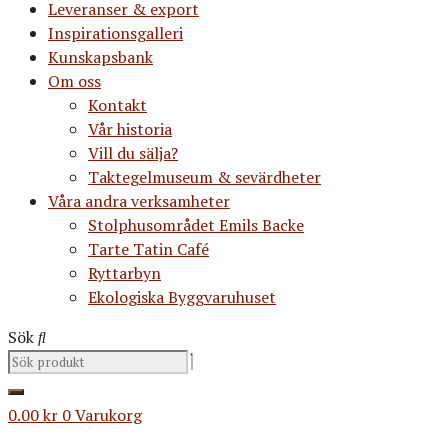
Leveranser & export
Inspirationsgalleri
Kunskapsbank
Om oss
Kontakt
Vår historia
Vill du sälja?
Taktegelmuseum & sevärdheter
Våra andra verksamheter
Stolphusområdet Emils Backe
Tarte Tatin Café
Ryttarbyn
Ekologiska Byggvaruhuset
Sök
0.00
kr
0
Varukorg