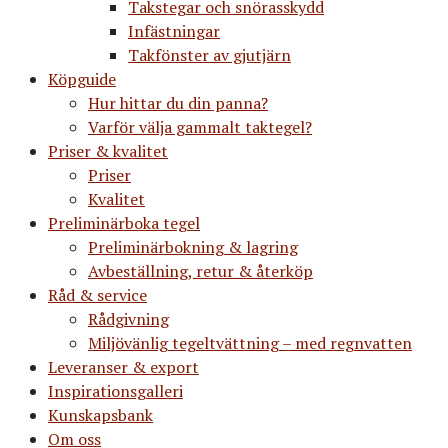
Takstegar och snörasskydd
Infästningar
Takfönster av gjutjärn
Köpguide
Hur hittar du din panna?
Varför välja gammalt taktegel?
Priser & kvalitet
Priser
Kvalitet
Preliminärboka tegel
Preliminärbokning & lagring
Avbeställning, retur & återköp
Råd & service
Rådgivning
Miljövänlig tegeltvättning – med regnvatten
Leveranser & export
Inspirationsgalleri
Kunskapsbank
Om oss