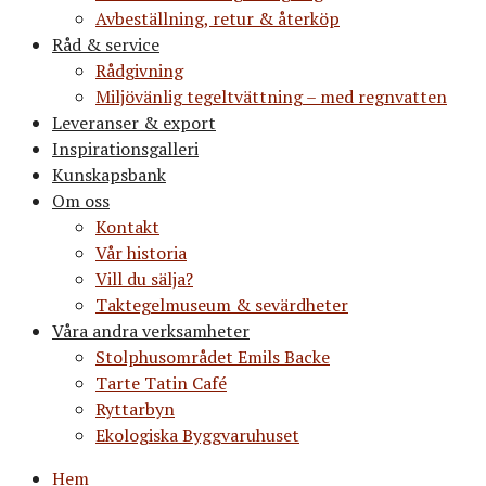
Avbeställning, retur & återköp
Råd & service
Rådgivning
Miljövänlig tegeltvättning – med regnvatten
Leveranser & export
Inspirationsgalleri
Kunskapsbank
Om oss
Kontakt
Vår historia
Vill du sälja?
Taktegelmuseum & sevärdheter
Våra andra verksamheter
Stolphusområdet Emils Backe
Tarte Tatin Café
Ryttarbyn
Ekologiska Byggvaruhuset
Hem