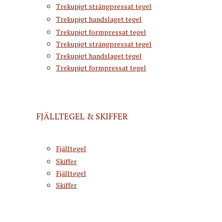
Trekupigt strängpressat tegel
Trekupigt handslaget tegel
Trekupigt formpressat tegel
Trekupigt strängpressat tegel
Trekupigt handslaget tegel
Trekupigt formpressat tegel
FJÄLLTEGEL & SKIFFER
Fjälltegel
Skiffer
Fjälltegel
Skiffer