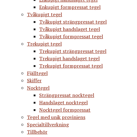
Enkupigt formpressat tegel
Tvåkupigt tegel
Tvåkupigt strängpressat tegel
Tvåkupigt handslaget tegel
Tvåkupigt formpressat tegel
Trekupigt tegel
Trekupigt strängpressat tegel
Trekupigt handslaget tegel
Trekupigt formpressat tegel
Fjälltegel
Skiffer
Nocktegel
Strängpressat nocktegel
Handslaget nocktegel
Nocktegel formpressat
Tegel med unik proviniens
Specialtillverkning
Tillbehör