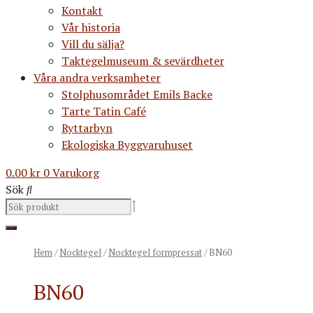
Kontakt
Vår historia
Vill du sälja?
Taktegelmuseum & sevärdheter
Våra andra verksamheter
Stolphusområdet Emils Backe
Tarte Tatin Café
Ryttarbyn
Ekologiska Byggvaruhuset
0.00
kr
0
Varukorg
Sök
Hem
/
Nocktegel
/
Nocktegel formpressat
/ BN60
BN60