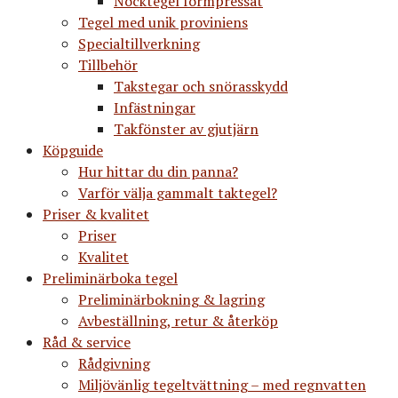
Nocktegel formpressat
Tegel med unik proviniens
Specialtillverkning
Tillbehör
Takstegar och snörasskydd
Infästningar
Takfönster av gjutjärn
Köpguide
Hur hittar du din panna?
Varför välja gammalt taktegel?
Priser & kvalitet
Priser
Kvalitet
Preliminärboka tegel
Preliminärbokning & lagring
Avbeställning, retur & återköp
Råd & service
Rådgivning
Miljövänlig tegeltvättning – med regnvatten