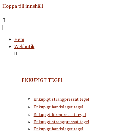
Hoppa till innehåll
Hem
Webbutik
ENKUPIGT TEGEL
Enkupigt strängpressat tegel
Enkupigt handslaget tegel
Enkupigt formpressat tegel
Enkupigt strängpressat tegel
Enkupigt handslaget tegel