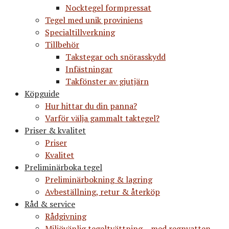
Nocktegel formpressat
Tegel med unik proviniens
Specialtillverkning
Tillbehör
Takstegar och snörasskydd
Infästningar
Takfönster av gjutjärn
Köpguide
Hur hittar du din panna?
Varför välja gammalt taktegel?
Priser & kvalitet
Priser
Kvalitet
Preliminärboka tegel
Preliminärbokning & lagring
Avbeställning, retur & återköp
Råd & service
Rådgivning
Miljövänlig tegeltvättning – med regnvatten