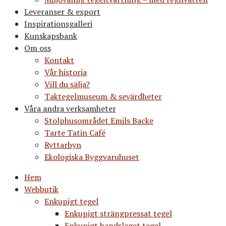
Leveranser & export
Inspirationsgalleri
Kunskapsbank
Om oss
Kontakt
Vår historia
Vill du sälja?
Taktegelmuseum & sevärdheter
Våra andra verksamheter
Stolphusområdet Emils Backe
Tarte Tatin Café
Ryttarbyn
Ekologiska Byggvaruhuset
Hem
Webbutik
Enkupigt tegel
Enkupigt strängpressat tegel
Enkupigt handslaget tegel