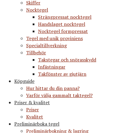
Skiffer
Nocktegel
Strängpressat nocktegel
Handslaget nocktegel
Nocktegel formpressat
Tegel med unik proviniens
Specialtillverkning
Tillbehör
Takstegar och snörasskydd
Infästningar
Takfönster av gjutjärn
Köpguide
Hur hittar du din panna?
Varför välja gammalt taktegel?
Priser & kvalitet
Priser
Kvalitet
Preliminärboka tegel
Preliminärbokning & lagring