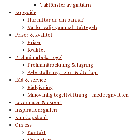
Takfönster av gjutjärn
Köpguide
Hur hittar du din panna?
Varför välja gammalt taktegel?
Priser & kvalitet
Priser
Kvalitet
Preliminärboka tegel
Preliminärbokning & lagring
Avbeställning, retur & återköp
Råd & service
Rådgivning
Miljövänlig tegeltvättning – med regnvatten
Leveranser & export
Inspirationsgalleri
Kunskapsbank
Om oss
Kontakt
Vår historia