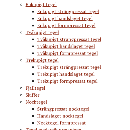
Enkupigt tegel
Enkupigt strängpressat tegel
Enkupigt handslaget tegel
Enkupigt formpressat tegel
Tvåkupigt tegel
Tvåkupigt strängpressat tegel
Tvåkupigt handslaget tegel
Tvåkupigt formpressat tegel
Trekupigt tegel
Trekupigt strängpressat tegel
Trekupigt handslaget tegel
Trekupigt formpressat tegel
Fjälltegel
Skiffer
Nocktegel
Strängpressat nocktegel
Handslaget nocktegel
Nocktegel formpressat
Tegel med unik proviniens