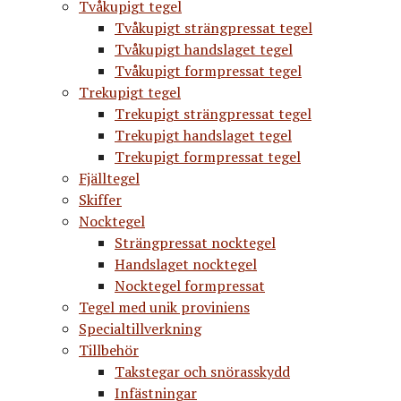
Tvåkupigt tegel
Tvåkupigt strängpressat tegel
Tvåkupigt handslaget tegel
Tvåkupigt formpressat tegel
Trekupigt tegel
Trekupigt strängpressat tegel
Trekupigt handslaget tegel
Trekupigt formpressat tegel
Fjälltegel
Skiffer
Nocktegel
Strängpressat nocktegel
Handslaget nocktegel
Nocktegel formpressat
Tegel med unik proviniens
Specialtillverkning
Tillbehör
Takstegar och snörasskydd
Infästningar