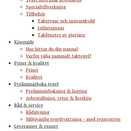
Specialtillverkning
Tillbehör
Takstegar och snörasskydd
Infästningar
Takfönster av gjutjärn
Köpguide
Hur hittar du din panna?
Varför välja gammalt taktegel?
Priser & kvalitet
Priser
Kvalitet
Preliminärboka tegel
Preliminärbokning & lagring
Avbeställning, retur & återköp
Råd & service
Rådgivning
Miljövänlig tegeltvättning – med regnvatten
Leveranser & export