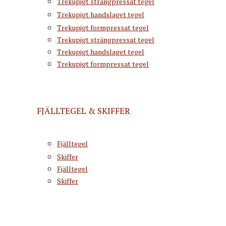
Trekupigt strängpressat tegel
Trekupigt handslaget tegel
Trekupigt formpressat tegel
Trekupigt strängpressat tegel
Trekupigt handslaget tegel
Trekupigt formpressat tegel
FJÄLLTEGEL & SKIFFER
Fjälltegel
Skiffer
Fjälltegel
Skiffer