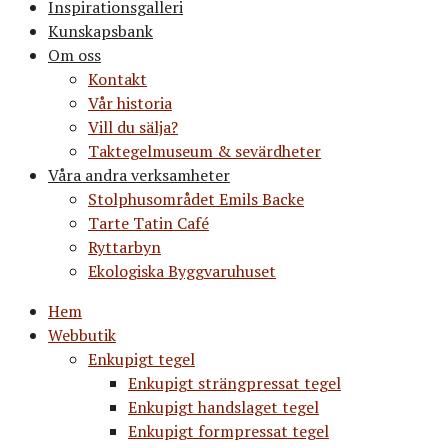
Inspirationsgalleri
Kunskapsbank
Om oss
Kontakt
Vår historia
Vill du sälja?
Taktegelmuseum & sevärdheter
Våra andra verksamheter
Stolphusområdet Emils Backe
Tarte Tatin Café
Ryttarbyn
Ekologiska Byggvaruhuset
Hem
Webbutik
Enkupigt tegel
Enkupigt strängpressat tegel
Enkupigt handslaget tegel
Enkupigt formpressat tegel