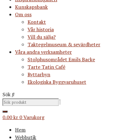
Kunskapsbank
Om oss
Kontakt
Vår historia
Vill du sälja?
Taktegelmuseum & sevärdheter
Våra andra verksamheter
Stolphusområdet Emils Backe
Tarte Tatin Café
Ryttarbyn
Ekologiska Byggvaruhuset
Sök
0.00
kr
0
Varukorg
Hem
Webbutik