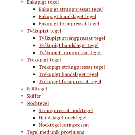
Enkupigt tegel
Enkupigt strängpressat tegel
Enkupigt handslaget tegel
Enkupigt formpressat tegel
Tvåkupigt tegel
Tvåkupigt strängpressat tegel
Tvåkupigt handslaget tegel
Tvåkupigt formpressat tegel
Trekupigt tegel
Trekupigt strängpressat tegel
Trekupigt handslaget tegel
Trekupigt formpressat tegel
Fjälltegel
Skiffer
Nocktegel
Strängpressat nocktegel
Handslaget nocktegel
Nocktegel formpressat
Tegel med unik proviniens