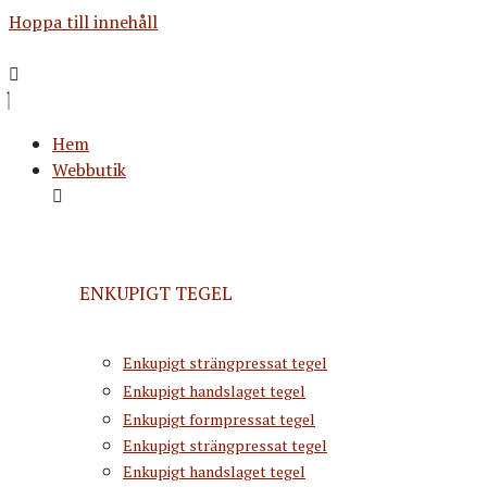
Hoppa till innehåll
Hem
Webbutik
ENKUPIGT TEGEL
Enkupigt strängpressat tegel
Enkupigt handslaget tegel
Enkupigt formpressat tegel
Enkupigt strängpressat tegel
Enkupigt handslaget tegel