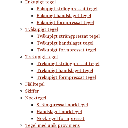
Enkupigt tegel
Enkupigt strängpressat tegel
Enkupigt handslaget tegel
Enkupigt formpressat tegel
Tvåkupigt tegel
Tvåkupigt strängpressat tegel
Tvåkupigt handslaget tegel
Tvåkupigt formpressat tegel
Trekupigt tegel
Trekupigt strängpressat tegel
Trekupigt handslaget tegel
Trekupigt formpressat tegel
Fjälltegel
Skiffer
Nocktegel
Strängpressat nocktegel
Handslaget nocktegel
Nocktegel formpressat
Tegel med unik proviniens