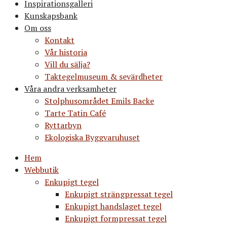
Inspirationsgalleri
Kunskapsbank
Om oss
Kontakt
Vår historia
Vill du sälja?
Taktegelmuseum & sevärdheter
Våra andra verksamheter
Stolphusområdet Emils Backe
Tarte Tatin Café
Ryttarbyn
Ekologiska Byggvaruhuset
Hem
Webbutik
Enkupigt tegel
Enkupigt strängpressat tegel
Enkupigt handslaget tegel
Enkupigt formpressat tegel