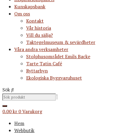
Kunskapsbank
Om oss
Kontakt
Vår historia
Vill du sälja?
Taktegelmuseum & sevärdheter
Våra andra verksamheter
Stolphusområdet Emils Backe
Tarte Tatin Café
Ryttarbyn
Ekologiska Byggvaruhuset
Sök
0.00
kr
0
Varukorg
Hem
Webbutik