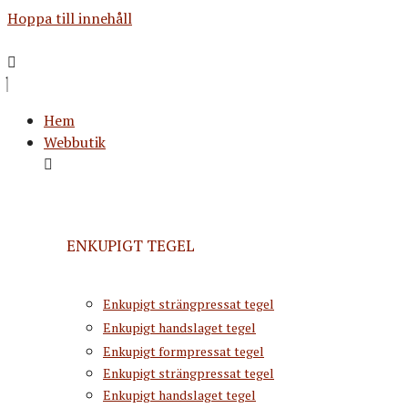
Hoppa till innehåll
Hem
Webbutik
ENKUPIGT TEGEL
Enkupigt strängpressat tegel
Enkupigt handslaget tegel
Enkupigt formpressat tegel
Enkupigt strängpressat tegel
Enkupigt handslaget tegel