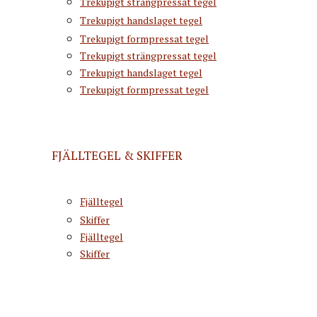
Trekupigt strängpressat tegel
Trekupigt handslaget tegel
Trekupigt formpressat tegel
Trekupigt strängpressat tegel
Trekupigt handslaget tegel
Trekupigt formpressat tegel
FJÄLLTEGEL & SKIFFER
Fjälltegel
Skiffer
Fjälltegel
Skiffer