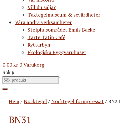
Vill du sälja?
Taktegelmuseum & sevärdheter
Våra andra verksamheter
Stolphusområdet Emils Backe
Tarte Tatin Café
Ryttarbyn
Ekologiska Byggvaruhuset
0.00
kr
0
Varukorg
Sök
Hem
/
Nocktegel
/
Nocktegel formpressat
/ BN31
BN31