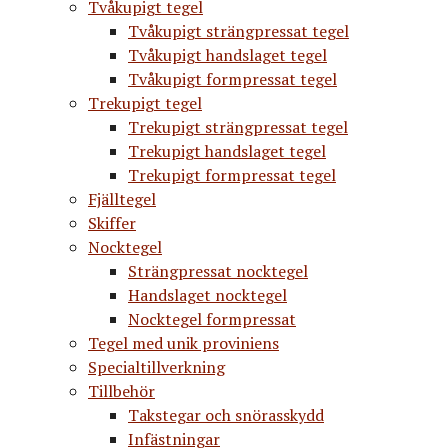
Tvåkupigt tegel
Tvåkupigt strängpressat tegel
Tvåkupigt handslaget tegel
Tvåkupigt formpressat tegel
Trekupigt tegel
Trekupigt strängpressat tegel
Trekupigt handslaget tegel
Trekupigt formpressat tegel
Fjälltegel
Skiffer
Nocktegel
Strängpressat nocktegel
Handslaget nocktegel
Nocktegel formpressat
Tegel med unik proviniens
Specialtillverkning
Tillbehör
Takstegar och snörasskydd
Infästningar