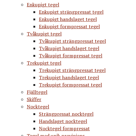
Enkupigt tegel
Enkupigt strängpressat tegel
Enkupigt handslaget tegel
Enkupigt formpressat tegel
Tvåkupigt tegel
Tvåkupigt strängpressat tegel
Tvåkupigt handslaget tegel
Tvåkupigt formpressat tegel
Trekupigt tegel
Trekupigt strängpressat tegel
Trekupigt handslaget tegel
Trekupigt formpressat tegel
Fjälltegel
Skiffer
Nocktegel
Strängpressat nocktegel
Handslaget nocktegel
Nocktegel formpressat
Tegel med unik proviniens