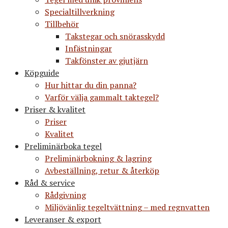
Specialtillverkning
Tillbehör
Takstegar och snörasskydd
Infästningar
Takfönster av gjutjärn
Köpguide
Hur hittar du din panna?
Varför välja gammalt taktegel?
Priser & kvalitet
Priser
Kvalitet
Preliminärboka tegel
Preliminärbokning & lagring
Avbeställning, retur & återköp
Råd & service
Rådgivning
Miljövänlig tegeltvättning – med regnvatten
Leveranser & export