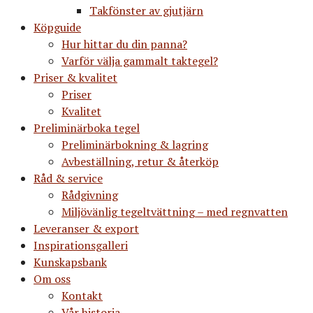
Takfönster av gjutjärn
Köpguide
Hur hittar du din panna?
Varför välja gammalt taktegel?
Priser & kvalitet
Priser
Kvalitet
Preliminärboka tegel
Preliminärbokning & lagring
Avbeställning, retur & återköp
Råd & service
Rådgivning
Miljövänlig tegeltvättning – med regnvatten
Leveranser & export
Inspirationsgalleri
Kunskapsbank
Om oss
Kontakt
Vår historia