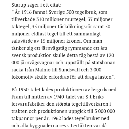
Starup säger i ett citat:
” År 1916 fanns i Sverige 500 tegelbruk, som
tillverkade 310 miljoner murtegel, 37 miljoner
taktegel, 35 miljoner täckdikningsrör samt 50
miljoner eldfast tegel till ett sammanlagt
saluvärde av 15 miljoner kronor. Om man
tänker sig ett järnvägståg rymmande ett års
svensk produktion skulle detta tåg bestå av 120
000 järnvägsvagnar och uppställt på statsbanan
räcka från Malmö till Sundsvall och 3 000
lokomotiv skulle erfordras för att draga lasten”.
På 1930-talet lades produktionen av lergods ned.
Fram till mitten av 1940-talet var S:t Eriks
lervarufabriker den största tegeltillverkaren i
trakten och produktionen uppgick till 3 000 000
takpannor per år. 1962 lades tegelbruket ned
och alla byggnaderna revs. Lertäkten var då