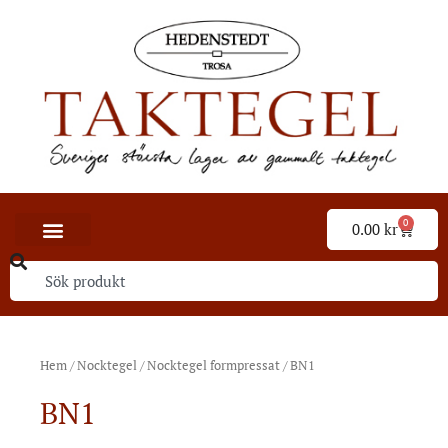
0
0.00
kr
Hem
/
Nocktegel
/
Nocktegel formpressat
/ BN1
BN1