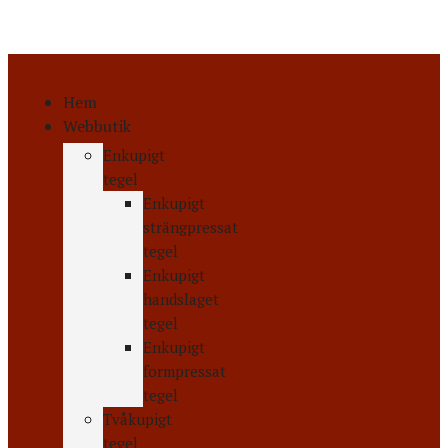
Hem
Webbutik
Enkupigt
tegel
Enkupigt
strängpressat
tegel
Enkupigt
handslaget
tegel
Enkupigt
formpressat
tegel
Tvåkupigt
tegel