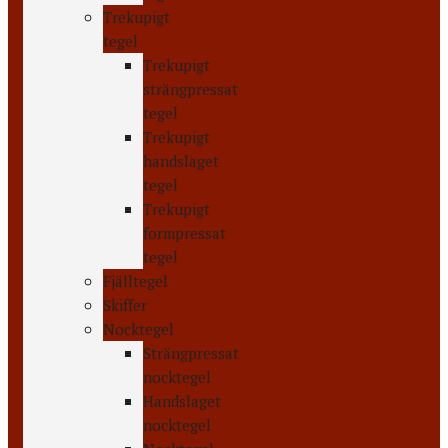
Trekupigt
tegel
Trekupigt
strängpressat
tegel
Trekupigt
handslaget
tegel
Trekupigt
formpressat
tegel
Fjälltegel
Skiffer
Nocktegel
Strängpressat
nocktegel
Handslaget
nocktegel