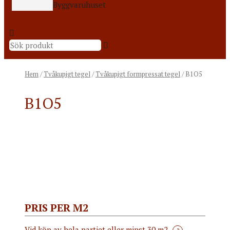
Byggvaruhuset
Hem
/
Tvåkupigt tegel
/
Tvåkupigt formpressat tegel
/ B1O5
B1O5
PRIS PER M2
Vid köp av hela partiet eller minst 30 m2