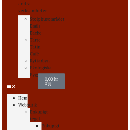
andra
verksamheter
Stolphusområdet
Emils
Backe
Tarte
Tatin
Café
Ryttarbyn
Ekologiska
Byggvaruhuset
0.00
kr
0
Hem
Webbutik
Enkupigt
tegel
Enkupigt