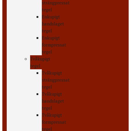
strängpressat
tegel
Enkupigt
handslaget
tegel
Enkupigt
formpressat
tegel
Tvåkupigt
tegel
Tvåkupigt
strängpressat
tegel
Tvåkupigt
handslaget
tegel
Tvåkupigt
formpressat
tegel