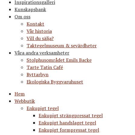
Inspirationsgalleri
Kunskapsbank
Om oss
Kontakt
Vår historia
Vill du sälja?
Taktegelmuseum & sevärdheter
Våra andra verksamheter
Stolphusområdet Emils Backe
Tarte Tatin Café
Ryttarbyn
Ekologiska Byggvaruhuset
Hem
Webbutik
Enkupigt tegel
Enkupigt strängpressat tegel
Enkupigt handslaget tegel
Enkupigt formpressat tegel