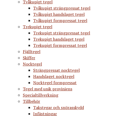
Tvåkupigt tegel
Tvåkupigt strängpressat tegel
Tvåkupigt handslaget tegel
Tvåkupigt formpressat tegel
Trekupigt tegel
Trekupigt strängpressat tegel
Trekupigt handslaget tegel
Trekupigt formpressat tegel
Fjälltegel
Skiffer
Nocktegel
Strängpressat nocktegel
Handslaget nocktegel
Nocktegel formpressat
Tegel med unik proviniens
Specialtillverkning
Tillbehör
Takstegar och snörasskydd
Infästningar