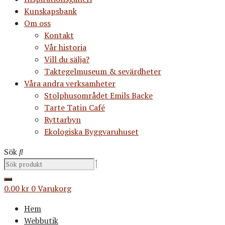
Kunskapsbank
Om oss
Kontakt
Vår historia
Vill du sälja?
Taktegelmuseum & sevärdheter
Våra andra verksamheter
Stolphusområdet Emils Backe
Tarte Tatin Café
Ryttarbyn
Ekologiska Byggvaruhuset
Sök
0.00
kr
0
Varukorg
Hem
Webbutik