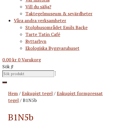
Vill du sälja?
Taktegelmuseum & sevärdheter
Våra andra verksamheter
Stolphusområdet Emils Backe
Tarte Tatin Café
Ryttarbyn
Ekologiska Byggvaruhuset
0.00
kr
0
Varukorg
Sök
Hem
/
Enkupigt tegel
/
Enkupigt formpressat
tegel
/ B1N5b
B1N5b