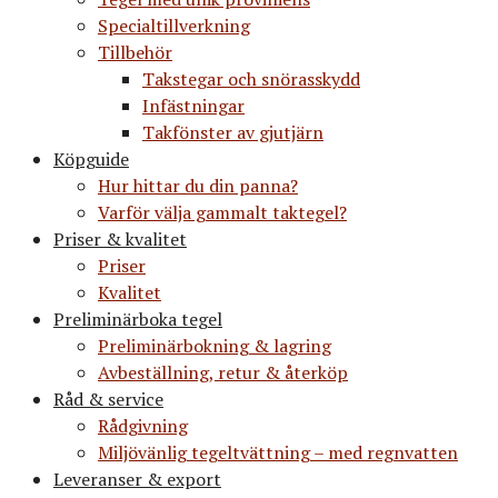
Specialtillverkning
Tillbehör
Takstegar och snörasskydd
Infästningar
Takfönster av gjutjärn
Köpguide
Hur hittar du din panna?
Varför välja gammalt taktegel?
Priser & kvalitet
Priser
Kvalitet
Preliminärboka tegel
Preliminärbokning & lagring
Avbeställning, retur & återköp
Råd & service
Rådgivning
Miljövänlig tegeltvättning – med regnvatten
Leveranser & export