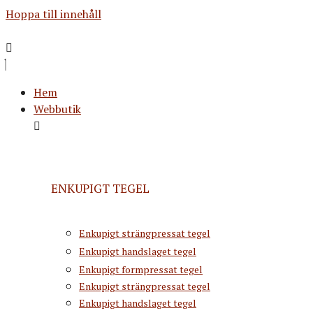
Hoppa till innehåll
Hem
Webbutik
ENKUPIGT TEGEL
Enkupigt strängpressat tegel
Enkupigt handslaget tegel
Enkupigt formpressat tegel
Enkupigt strängpressat tegel
Enkupigt handslaget tegel