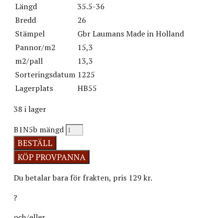
Längd
35.5-36
Bredd
26
Stämpel
Gbr Laumans Made in Holland
Pannor/m2
15,3
m2/pall
13,3
Sorteringsdatum
1225
Lagerplats
HB55
38 i lager
B1N5b mängd
BESTÄLL
Du betalar bara för frakten, pris 129 kr.
?
och/eller