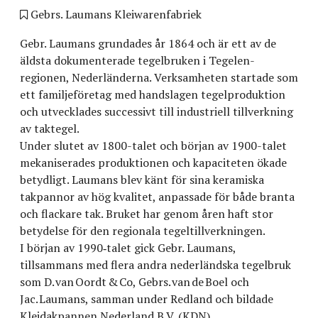
Gebrs. Laumans Kleiwarenfabriek
Gebr. Laumans grundades år 1864 och är ett av de
äldsta dokumenterade tegelbruken i Tegelen-
regionen, Nederländerna. Verksamheten startade som
ett familjeföretag med handslagen tegelproduktion
och utvecklades successivt till industriell tillverkning
av taktegel.
Under slutet av 1800-talet och början av 1900-talet
mekaniserades produktionen och kapaciteten ökade
betydligt. Laumans blev känt för sina keramiska
takpannor av hög kvalitet, anpassade för både branta
och flackare tak. Bruket har genom åren haft stor
betydelse för den regionala tegeltillverkningen.
I början av 1990‑talet gick Gebr. Laumans,
tillsammans med flera andra nederländska tegelbruk
som D. van Oordt & Co, Gebrs. van de Boel och
Jac. Laumans, samman under Redland och bildade
Kleidakpannen Nederland B.V. (KDN).