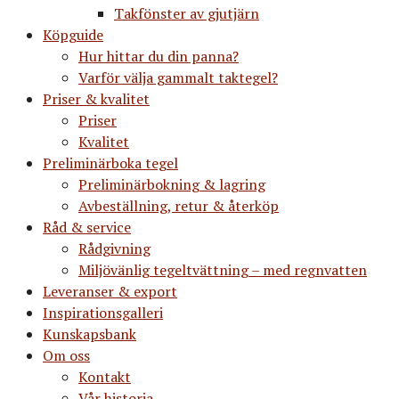
Takfönster av gjutjärn
Köpguide
Hur hittar du din panna?
Varför välja gammalt taktegel?
Priser & kvalitet
Priser
Kvalitet
Preliminärboka tegel
Preliminärbokning & lagring
Avbeställning, retur & återköp
Råd & service
Rådgivning
Miljövänlig tegeltvättning – med regnvatten
Leveranser & export
Inspirationsgalleri
Kunskapsbank
Om oss
Kontakt
Vår historia