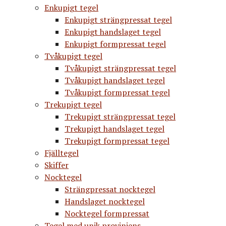
Enkupigt tegel
Enkupigt strängpressat tegel
Enkupigt handslaget tegel
Enkupigt formpressat tegel
Tvåkupigt tegel
Tvåkupigt strängpressat tegel
Tvåkupigt handslaget tegel
Tvåkupigt formpressat tegel
Trekupigt tegel
Trekupigt strängpressat tegel
Trekupigt handslaget tegel
Trekupigt formpressat tegel
Fjälltegel
Skiffer
Nocktegel
Strängpressat nocktegel
Handslaget nocktegel
Nocktegel formpressat
Tegel med unik proviniens