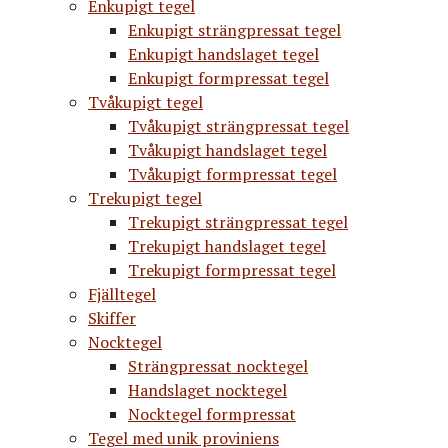
Enkupigt tegel
Enkupigt strängpressat tegel
Enkupigt handslaget tegel
Enkupigt formpressat tegel
Tvåkupigt tegel
Tvåkupigt strängpressat tegel
Tvåkupigt handslaget tegel
Tvåkupigt formpressat tegel
Trekupigt tegel
Trekupigt strängpressat tegel
Trekupigt handslaget tegel
Trekupigt formpressat tegel
Fjälltegel
Skiffer
Nocktegel
Strängpressat nocktegel
Handslaget nocktegel
Nocktegel formpressat
Tegel med unik proviniens