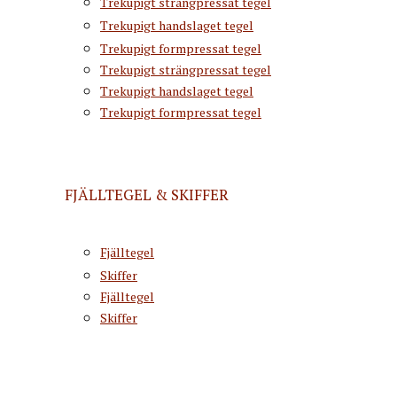
Trekupigt strängpressat tegel
Trekupigt handslaget tegel
Trekupigt formpressat tegel
Trekupigt strängpressat tegel
Trekupigt handslaget tegel
Trekupigt formpressat tegel
FJÄLLTEGEL & SKIFFER
Fjälltegel
Skiffer
Fjälltegel
Skiffer