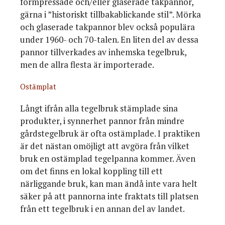
formpressade och/eller glaserade takpannor,
gärna i ”historiskt tillbakablickande stil”. Mörka
och glaserade takpannor blev också populära
under 1960- och 70-talen. En liten del av dessa
pannor tillverkades av inhemska tegelbruk,
men de allra flesta är importerade.
Ostämplat
Långt ifrån alla tegelbruk stämplade sina
produkter, i synnerhet pannor från mindre
gårdstegelbruk är ofta ostämplade. I praktiken
är det nästan omöjligt att avgöra från vilket
bruk en ostämplad tegelpanna kommer. Även
om det finns en lokal koppling till ett
närliggande bruk, kan man ändå inte vara helt
säker på att pannorna inte fraktats till platsen
från ett tegelbruk i en annan del av landet.