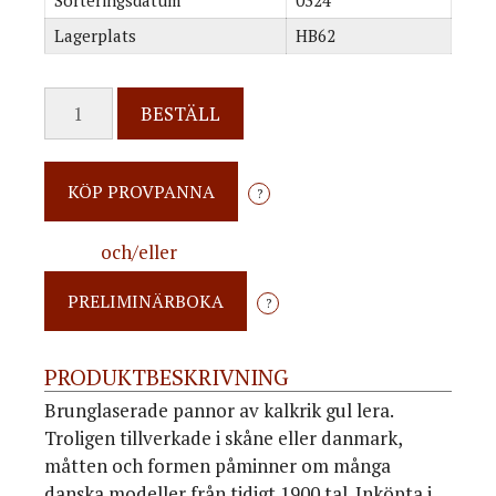
Sorteringsdatum
0324
Lagerplats
HB62
BESTÄLL
?
och/eller
?
PRODUKTBESKRIVNING
Brunglaserade pannor av kalkrik gul lera.
Troligen tillverkade i skåne eller danmark,
måtten och formen påminner om många
danska modeller från tidigt 1900 tal. Inköpta i