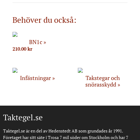
Behöver du också:
BN1c
210.00
kr
Infästningar
Takstegar och
snörasskydd
Taktegel.se
Taktegel.se är en del av Hedenstedt AB som grundades år 1991.
Företaget har sitt säte i Trosa 7 mil söder om Stockholm och har 7