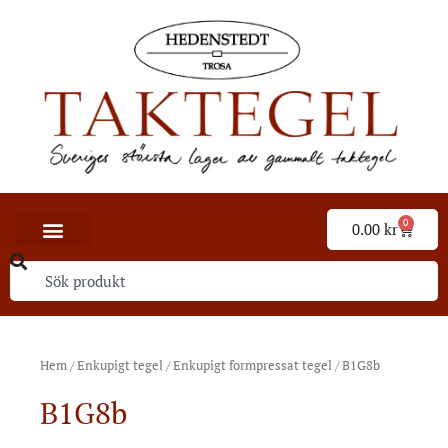
0
0.00
kr
Hem
/
Enkupigt tegel
/
Enkupigt formpressat tegel
/ B1G8b
B1G8b