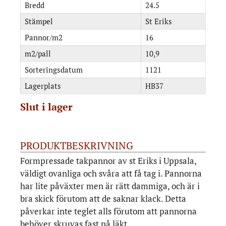
Bredd
24.5
Stämpel
St Eriks
Pannor/m2
16
m2/pall
10,9
Sorteringsdatum
1121
Lagerplats
HB37
Slut i lager
PRODUKTBESKRIVNING
Formpressade takpannor av st Eriks i Uppsala,
väldigt ovanliga och svåra att få tag i. Pannorna
har lite påväxter men är rätt dammiga, och är i
bra skick förutom att de saknar klack. Detta
påverkar inte teglet alls förutom att pannorna
behöver skruvas fast på läkt.