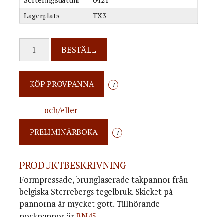
Sorteringsdatum
0421
Lagerplats
TX3
BESTÄLL
?
och/eller
?
PRODUKTBESKRIVNING
Formpressade, brunglaserade takpannor från
belgiska Sterrebergs tegelbruk. Skicket på
pannorna är mycket gott. Tillhörande
nockpannor är
BN45