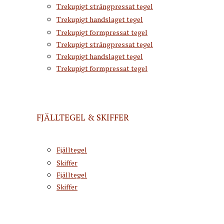
Trekupigt strängpressat tegel
Trekupigt handslaget tegel
Trekupigt formpressat tegel
Trekupigt strängpressat tegel
Trekupigt handslaget tegel
Trekupigt formpressat tegel
FJÄLLTEGEL & SKIFFER
Fjälltegel
Skiffer
Fjälltegel
Skiffer