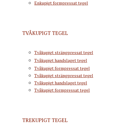
Enkupigt formpressat tegel
TVÅKUPIGT TEGEL
Tvåkupigt strängpressat tegel
Tvåkupigt handslaget tegel
Tvåkupigt formpressat tegel
Tvåkupigt strängpressat tegel
Tvåkupigt handslaget tegel
Tvåkupigt formpressat tegel
TREKUPIGT TEGEL