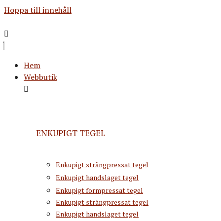
Hoppa till innehåll
Hem
Webbutik
ENKUPIGT TEGEL
Enkupigt strängpressat tegel
Enkupigt handslaget tegel
Enkupigt formpressat tegel
Enkupigt strängpressat tegel
Enkupigt handslaget tegel