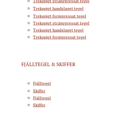
Trekupigt strängpressat tegel
Trekupigt handslaget tegel
Trekupigt formpressat tegel
Trekupigt strängpressat tegel
Trekupigt handslaget tegel
Trekupigt formpressat tegel
FJÄLLTEGEL & SKIFFER
Fjälltegel
Skiffer
Fjälltegel
Skiffer