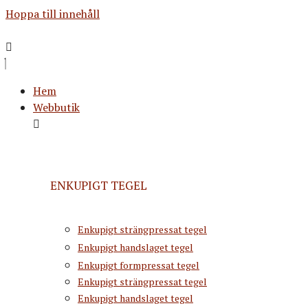
Hoppa till innehåll
Hem
Webbutik
ENKUPIGT TEGEL
Enkupigt strängpressat tegel
Enkupigt handslaget tegel
Enkupigt formpressat tegel
Enkupigt strängpressat tegel
Enkupigt handslaget tegel