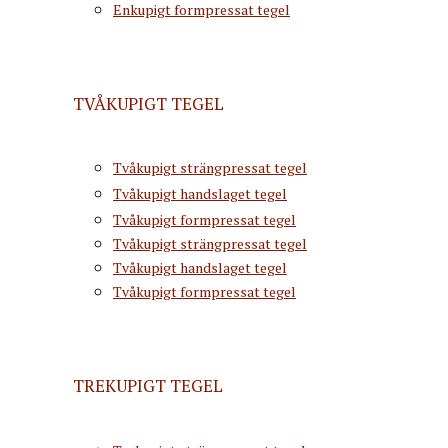
Enkupigt formpressat tegel
TVÅKUPIGT TEGEL
Tvåkupigt strängpressat tegel
Tvåkupigt handslaget tegel
Tvåkupigt formpressat tegel
Tvåkupigt strängpressat tegel
Tvåkupigt handslaget tegel
Tvåkupigt formpressat tegel
TREKUPIGT TEGEL