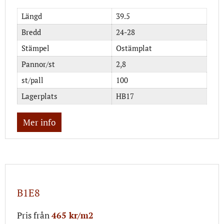
Längd
39.5
Bredd
24-28
Stämpel
Ostämplat
Pannor/st
2,8
st/pall
100
Lagerplats
HB17
Mer info
B1E8
Pris från
465 kr/m2