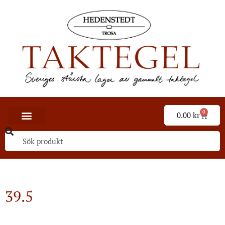
0
0.00
kr
39.5