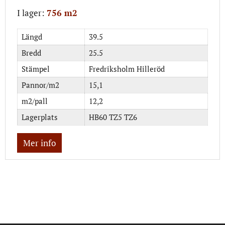
I lager:
756 m2
Längd
39.5
Bredd
25.5
Stämpel
Fredriksholm Hilleröd
Pannor/m2
15,1
m2/pall
12,2
Lagerplats
HB60 TZ5 TZ6
Mer info