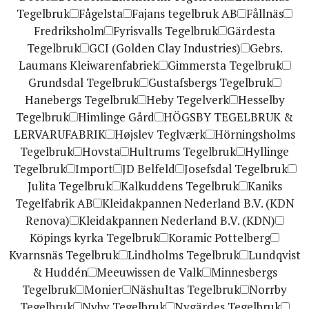
Tegelbruk
Fågelsta
Fajans tegelbruk AB
Fållnäs
Fredriksholm
Fyrisvalls Tegelbruk
Gärdesta
Tegelbruk
GCI (Golden Clay Industries)
Gebrs.
Laumans Kleiwarenfabriek
Gimmersta Tegelbruk
Grundsdal Tegelbruk
Gustafsbergs Tegelbruk
Hanebergs Tegelbruk
Heby Tegelverk
Hesselby
Tegelbruk
Himlinge Gård
HÖGSBY TEGELBRUK &
LERVARUFABRIK
Højslev Teglværk
Hörningsholms
Tegelbruk
Hovsta
Hultrums Tegelbruk
Hyllinge
Tegelbruk
Import
JD Belfeld
Josefsdal Tegelbruk
Julita Tegelbruk
Kalkuddens Tegelbruk
Kaniks
Tegelfabrik AB
Kleidakpannen Nederland B.V. (KDN
Renova)
Kleidakpannen Nederland B.V. (KDN)
Köpings kyrka Tegelbruk
Koramic Pottelberg
Kvarnsnäs Tegelbruk
Lindholms Tegelbruk
Lundqvist
& Huddén
Meeuwissen de Valk
Minnesbergs
Tegelbruk
Monier
Näshultas Tegelbruk
Norrby
Tegelbruk
Nyby Tegelbruk
Nygärdes Tegelbruk