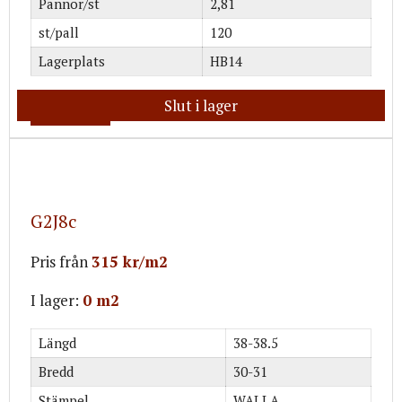
Pannor/st
2,81
st/pall
120
Lagerplats
HB14
Slut i lager
Mer info
G2J8c
Pris från
315 kr/m2
I lager:
0 m2
Längd
38-38.5
Bredd
30-31
Stämpel
WALLA