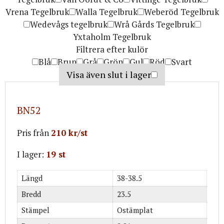
Vrena Tegelbruk
Walla Tegelbruk
Weberöd Tegelbruk
Wedevågs tegelbruk
Wrå Gårds Tegelbruk
Yxtaholm Tegelbruk
Filtrera efter kulör
Blå
Brun
Grå
Grön
Gul
Röd
Svart
Visa även slut i lager
BN52
Pris från
210 kr/st
I lager:
19 st
Längd
38-38.5
Bredd
23.5
Stämpel
Ostämplat