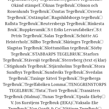
Okänd stämpel
Öknas Tegelbruk
Olsson och
Rosenlunds Tegelbruk
Önstas Tegelbruk
Orresta
Tegelbruk
Ostämplat
Ragnhildsborgs tegelbruk
Rallsta Tegelbruk
Reutersbergs Tegelbruk
Rinkesta
Bruk
Ruppkeramik
S:t Eriks Lervarufabriker
S:t
Petris Tegelbruk
Salas Tegelbruk
Schütte AG
Heisterholz
Sillbo Tegelbruk
Skiringes Tegelbruk
Slagstas Tegelbruk
Slottsmöllan tegelbruk
Sörby
Tegelbruk
STABBARPS TEGELBRUK
Starfors
Tegelbruk
Stävesjö tegelbruk
Sterreberg (text ej klar)
Stigslunds Tegelbruk
Stjärnholms Tegelbruk
Stora
Sundbys Tegelbruk
Sundsviks Tegelbruk
Svedalas
Tegelbruk
Taxinge Säteri Tegelbruk
Tegelberga
Tegelbruk
Tegelfabriken Lomma
TENGGRENSTORPS
TEGELBRUK
Tista
Torö Tegelbruk
Transäters
Tegelbruk (Malma)
Tunas Tegelbruk
Upsala-Ekeby
V. Jos Kurstjens Tegelbruk (JEKA)
Vaksala-Eke
Tegelbruk
Van Oordt & Co
Vittinge Tegelbruk