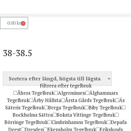
0.00
kr
0
38-38.5
Filtrera efter tegelbruk
Åbros Tegelbruk
Algermissen
Älghammars
Tegelbruk
Årby Hållsta
Årsta Gårds Tegelbruk
Äs
Säteris Tegelbruk
Berga Tegelbruk
Biby Tegelbruk
Bockholms Sättra
Boksta Vittinge Tegelbruk
Börringe Tegelbruk
Cimbrishamns Tegelbruk
Depafa
Deest
Dresden
Ekensholm Tegelbruk
Erikslunds