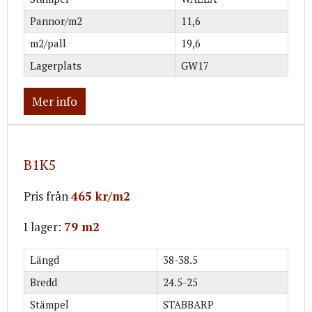
Pannor/m2
11,6
m2/pall
19,6
Lagerplats
GW17
Mer info
B1K5
Pris från
465 kr/m2
I lager:
79 m2
Längd
38-38.5
Bredd
24.5-25
Stämpel
STABBARP