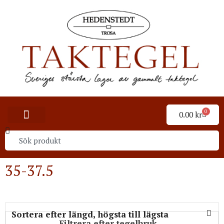
0
0.00
kr
35-37.5
Filtrera efter tegelbruk