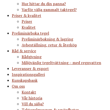
Hur hittar du din panna?
Varför välja gammalt taktegel?
Priser & kvalitet
Priser
Kvalitet
Preliminärboka tegel
Preliminärbokning & lagring
Avbeställning, retur & återköp
Råd & service
Rådgivning
Miljövänlig tegeltvättning – med regnvatten
Leveranser & export
Inspirationsgalleri
Kunskapsbank
Om oss
Kontakt
Vår historia
Vill du sälja?
Taktegelmuseum & sevärdheter