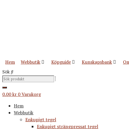
Hoppa
till
innehåll
Hem
Webbutik
Köpguide
Kunskapsbank
Om
Sök
0.00
kr
0
Varukorg
Hem
Webbutik
Enkupigt tegel
Enkupigt strängpressat tegel