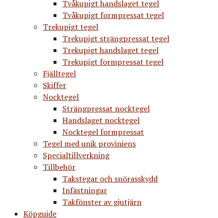
Tvåkupigt handslaget tegel
Tvåkupigt formpressat tegel
Trekupigt tegel
Trekupigt strängpressat tegel
Trekupigt handslaget tegel
Trekupigt formpressat tegel
Fjälltegel
Skiffer
Nocktegel
Strängpressat nocktegel
Handslaget nocktegel
Nocktegel formpressat
Tegel med unik proviniens
Specialtillverkning
Tillbehör
Takstegar och snörasskydd
Infästningar
Takfönster av gjutjärn
Köpguide