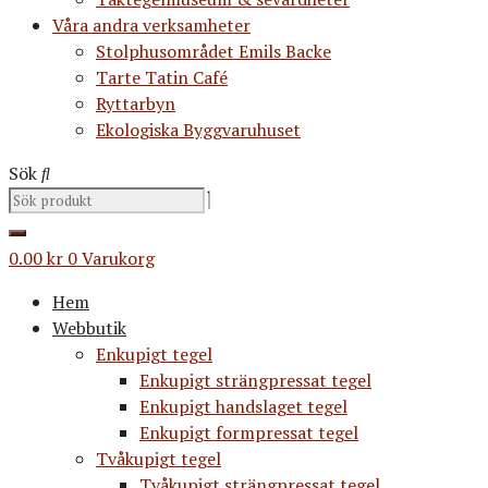
Våra andra verksamheter
Stolphusområdet Emils Backe
Tarte Tatin Café
Ryttarbyn
Ekologiska Byggvaruhuset
Sök
0.00
kr
0
Varukorg
Hem
Webbutik
Enkupigt tegel
Enkupigt strängpressat tegel
Enkupigt handslaget tegel
Enkupigt formpressat tegel
Tvåkupigt tegel
Tvåkupigt strängpressat tegel