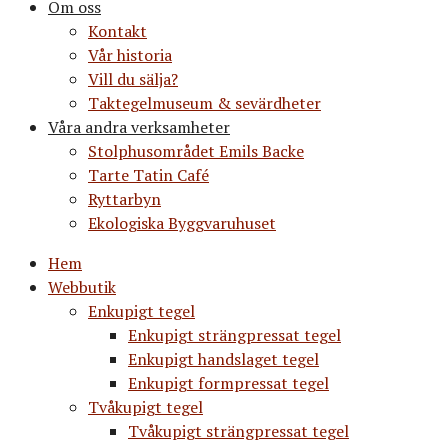
Om oss
Kontakt
Vår historia
Vill du sälja?
Taktegelmuseum & sevärdheter
Våra andra verksamheter
Stolphusområdet Emils Backe
Tarte Tatin Café
Ryttarbyn
Ekologiska Byggvaruhuset
Hem
Webbutik
Enkupigt tegel
Enkupigt strängpressat tegel
Enkupigt handslaget tegel
Enkupigt formpressat tegel
Tvåkupigt tegel
Tvåkupigt strängpressat tegel