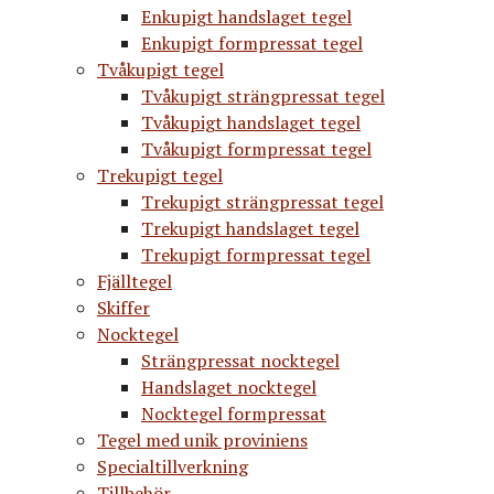
Enkupigt handslaget tegel
Enkupigt formpressat tegel
Tvåkupigt tegel
Tvåkupigt strängpressat tegel
Tvåkupigt handslaget tegel
Tvåkupigt formpressat tegel
Trekupigt tegel
Trekupigt strängpressat tegel
Trekupigt handslaget tegel
Trekupigt formpressat tegel
Fjälltegel
Skiffer
Nocktegel
Strängpressat nocktegel
Handslaget nocktegel
Nocktegel formpressat
Tegel med unik proviniens
Specialtillverkning
Tillbehör