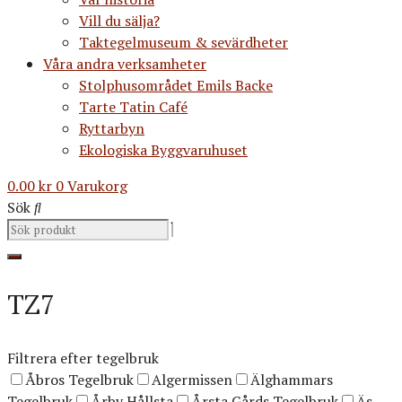
Vill du sälja?
Taktegelmuseum & sevärdheter
Våra andra verksamheter
Stolphusområdet Emils Backe
Tarte Tatin Café
Ryttarbyn
Ekologiska Byggvaruhuset
0.00
kr
0
Varukorg
Sök
TZ7
Filtrera efter tegelbruk
Åbros Tegelbruk
Algermissen
Älghammars
Tegelbruk
Årby Hållsta
Årsta Gårds Tegelbruk
Äs