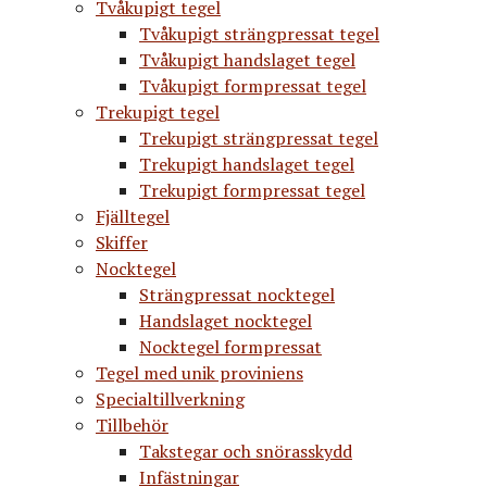
Tvåkupigt tegel
Tvåkupigt strängpressat tegel
Tvåkupigt handslaget tegel
Tvåkupigt formpressat tegel
Trekupigt tegel
Trekupigt strängpressat tegel
Trekupigt handslaget tegel
Trekupigt formpressat tegel
Fjälltegel
Skiffer
Nocktegel
Strängpressat nocktegel
Handslaget nocktegel
Nocktegel formpressat
Tegel med unik proviniens
Specialtillverkning
Tillbehör
Takstegar och snörasskydd
Infästningar