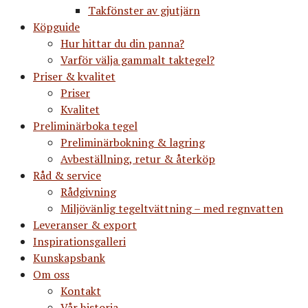
Takfönster av gjutjärn
Köpguide
Hur hittar du din panna?
Varför välja gammalt taktegel?
Priser & kvalitet
Priser
Kvalitet
Preliminärboka tegel
Preliminärbokning & lagring
Avbeställning, retur & återköp
Råd & service
Rådgivning
Miljövänlig tegeltvättning – med regnvatten
Leveranser & export
Inspirationsgalleri
Kunskapsbank
Om oss
Kontakt
Vår historia