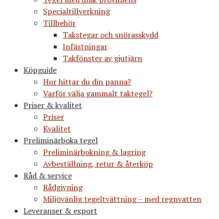
Specialtillverkning
Tillbehör
Takstegar och snörasskydd
Infästningar
Takfönster av gjutjärn
Köpguide
Hur hittar du din panna?
Varför välja gammalt taktegel?
Priser & kvalitet
Priser
Kvalitet
Preliminärboka tegel
Preliminärbokning & lagring
Avbeställning, retur & återköp
Råd & service
Rådgivning
Miljövänlig tegeltvättning – med regnvatten
Leveranser & export