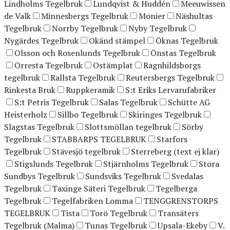
Lindholms Tegelbruk
Lundqvist & Huddén
Meeuwissen
de Valk
Minnesbergs Tegelbruk
Monier
Näshultas
Tegelbruk
Norrby Tegelbruk
Nyby Tegelbruk
Nygärdes Tegelbruk
Okänd stämpel
Öknas Tegelbruk
Olsson och Rosenlunds Tegelbruk
Önstas Tegelbruk
Orresta Tegelbruk
Ostämplat
Ragnhildsborgs
tegelbruk
Rallsta Tegelbruk
Reutersbergs Tegelbruk
Rinkesta Bruk
Ruppkeramik
S:t Eriks Lervarufabriker
S:t Petris Tegelbruk
Salas Tegelbruk
Schütte AG
Heisterholz
Sillbo Tegelbruk
Skiringes Tegelbruk
Slagstas Tegelbruk
Slottsmöllan tegelbruk
Sörby
Tegelbruk
STABBARPS TEGELBRUK
Starfors
Tegelbruk
Stävesjö tegelbruk
Sterreberg (text ej klar)
Stigslunds Tegelbruk
Stjärnholms Tegelbruk
Stora
Sundbys Tegelbruk
Sundsviks Tegelbruk
Svedalas
Tegelbruk
Taxinge Säteri Tegelbruk
Tegelberga
Tegelbruk
Tegelfabriken Lomma
TENGGRENSTORPS
TEGELBRUK
Tista
Torö Tegelbruk
Transäters
Tegelbruk (Malma)
Tunas Tegelbruk
Upsala-Ekeby
V.