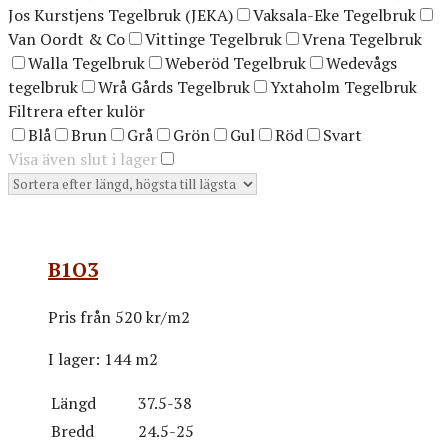
Jos Kurstjens Tegelbruk (JEKA)
Vaksala-Eke Tegelbruk
Van Oordt & Co
Vittinge Tegelbruk
Vrena Tegelbruk
Walla Tegelbruk
Weberöd Tegelbruk
Wedevågs
tegelbruk
Wrå Gårds Tegelbruk
Yxtaholm Tegelbruk
Filtrera efter kulör
Blå
Brun
Grå
Grön
Gul
Röd
Svart
Visa även slut i lager
B1O3
Pris från
520 kr/m2
I lager:
144 m2
Längd
37.5-38
Bredd
24.5-25