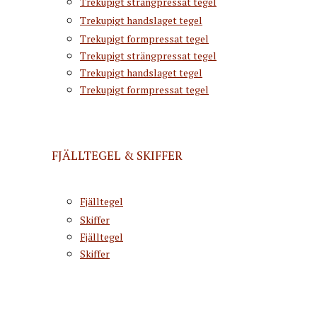
Trekupigt strängpressat tegel
Trekupigt handslaget tegel
Trekupigt formpressat tegel
Trekupigt strängpressat tegel
Trekupigt handslaget tegel
Trekupigt formpressat tegel
FJÄLLTEGEL & SKIFFER
Fjälltegel
Skiffer
Fjälltegel
Skiffer