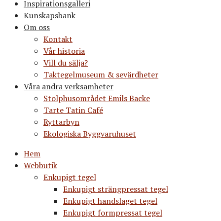
Inspirationsgalleri
Kunskapsbank
Om oss
Kontakt
Vår historia
Vill du sälja?
Taktegelmuseum & sevärdheter
Våra andra verksamheter
Stolphusområdet Emils Backe
Tarte Tatin Café
Ryttarbyn
Ekologiska Byggvaruhuset
Hem
Webbutik
Enkupigt tegel
Enkupigt strängpressat tegel
Enkupigt handslaget tegel
Enkupigt formpressat tegel