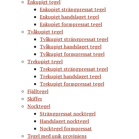
Enkupigt tegel
Enkupigt strängpressat tegel
Enkupigt handslaget tegel
Enkupigt formpressat tegel
Tvåkupigt tegel
Tvåkupigt strängpressat tegel
Tvåkupigt handslaget tegel
Tvåkupigt formpressat tegel
Trekupigt tegel
Trekupigt strängpressat tegel
Trekupigt handslaget tegel
Trekupigt formpressat tegel
Fjälltegel
Skiffer
Nocktegel
Strängpressat nocktegel
Handslaget nocktegel
Nocktegel formpressat
Tegel med unik proviniens