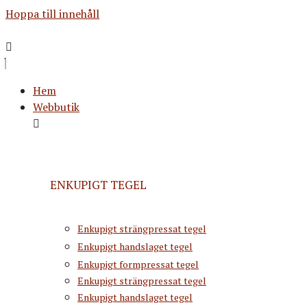
Hoppa till innehåll
Hem
Webbutik
ENKUPIGT TEGEL
Enkupigt strängpressat tegel
Enkupigt handslaget tegel
Enkupigt formpressat tegel
Enkupigt strängpressat tegel
Enkupigt handslaget tegel