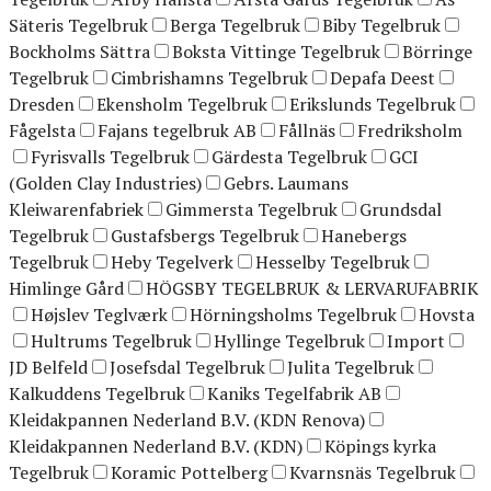
Säteris Tegelbruk
Berga Tegelbruk
Biby Tegelbruk
Bockholms Sättra
Boksta Vittinge Tegelbruk
Börringe
Tegelbruk
Cimbrishamns Tegelbruk
Depafa Deest
Dresden
Ekensholm Tegelbruk
Erikslunds Tegelbruk
Fågelsta
Fajans tegelbruk AB
Fållnäs
Fredriksholm
Fyrisvalls Tegelbruk
Gärdesta Tegelbruk
GCI
(Golden Clay Industries)
Gebrs. Laumans
Kleiwarenfabriek
Gimmersta Tegelbruk
Grundsdal
Tegelbruk
Gustafsbergs Tegelbruk
Hanebergs
Tegelbruk
Heby Tegelverk
Hesselby Tegelbruk
Himlinge Gård
HÖGSBY TEGELBRUK & LERVARUFABRIK
Højslev Teglværk
Hörningsholms Tegelbruk
Hovsta
Hultrums Tegelbruk
Hyllinge Tegelbruk
Import
JD Belfeld
Josefsdal Tegelbruk
Julita Tegelbruk
Kalkuddens Tegelbruk
Kaniks Tegelfabrik AB
Kleidakpannen Nederland B.V. (KDN Renova)
Kleidakpannen Nederland B.V. (KDN)
Köpings kyrka
Tegelbruk
Koramic Pottelberg
Kvarnsnäs Tegelbruk