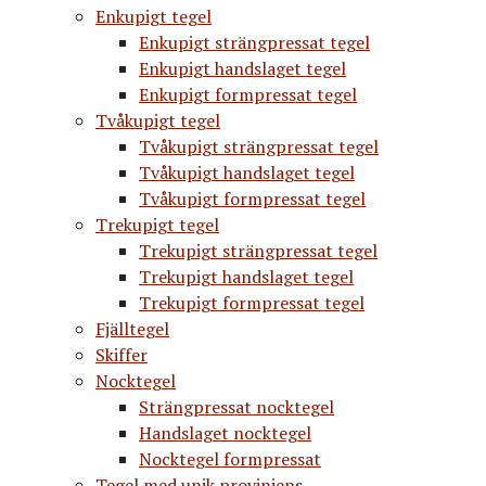
Enkupigt tegel
Enkupigt strängpressat tegel
Enkupigt handslaget tegel
Enkupigt formpressat tegel
Tvåkupigt tegel
Tvåkupigt strängpressat tegel
Tvåkupigt handslaget tegel
Tvåkupigt formpressat tegel
Trekupigt tegel
Trekupigt strängpressat tegel
Trekupigt handslaget tegel
Trekupigt formpressat tegel
Fjälltegel
Skiffer
Nocktegel
Strängpressat nocktegel
Handslaget nocktegel
Nocktegel formpressat
Tegel med unik proviniens