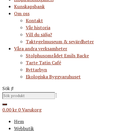
Kunskapsbank
Om oss
Kontakt
Vår historia
Vill du sälja?
Taktegelmuseum & sevärdheter
Våra andra verksamheter
Stolphusområdet Emils Backe
Tarte Tatin Café
Ryttarbyn
Ekologiska Byggvaruhuset
Sök
0.00
kr
0
Varukorg
Hem
Webbutik