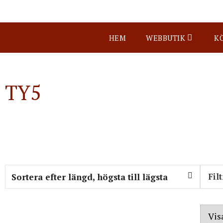
HEM
WEBBUTIK
K
TY5
Fil
Vis