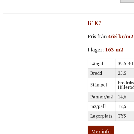
B1K7
Pris från
465 kr/m2
I lager:
163 m2
Längd
39.5-40
Bredd
25.5
Fredrik
Stämpel
Hillerö
Pannor/m2
14,6
m2/pall
12,5
Lagerplats
TY5
Mer info