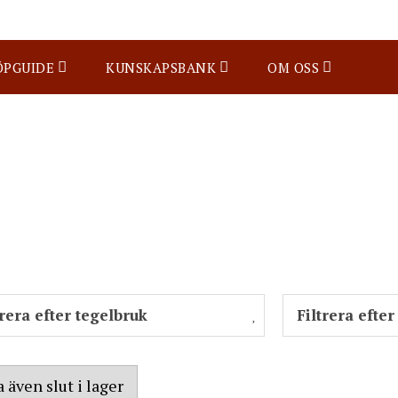
ÖPGUIDE
KUNSKAPSBANK
OM OSS
trera efter tegelbruk
Filtrera efter
a även slut i lager