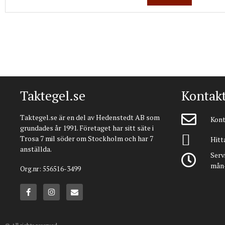
Taktegel.se
Kontak
Taktegel.se är en del av Hedenstedt AB som
Kont
grundades år 1991. Företaget har sitt säte i
Trosa 7 mil söder om Stockholm och har 7
Hitta
anställda.
Serv
mån-
Org.nr: 556516-3499