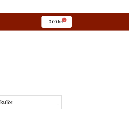
0
0.00
kr
 kulör