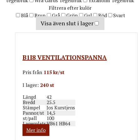
tegelbruk
Wrå Gårds Tegelbruk
Yxtaholm Tegelbruk
Filtrera efter kulör
Blå
Brun
Grå
Grön
Gul
Röd
Svart
Visa även slut i lager
B1I8 VENTILATIONSPANNA
Pris från
115 kr/st
I lager:
240 st
Längd
42
Bredd
25.5
Stämpel
Jos Kurstjens
Pannor/st
14,5
st/pall
100
Lagerplats
HB61 HB64
Mer info