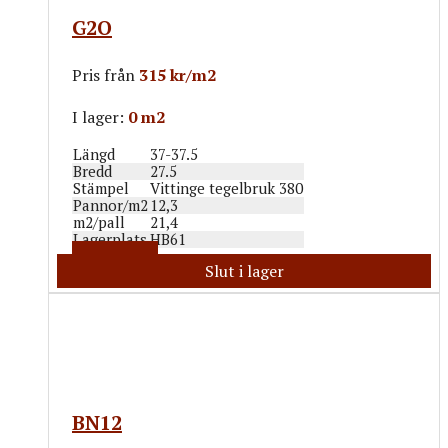
G2O
Pris från
315 kr/m2
I lager:
0 m2
Längd
37-37.5
Bredd
27.5
Stämpel
Vittinge tegelbruk 380
Pannor/m2
12,3
m2/pall
21,4
Lagerplats
HB61
Mer info
Slut i lager
BN12