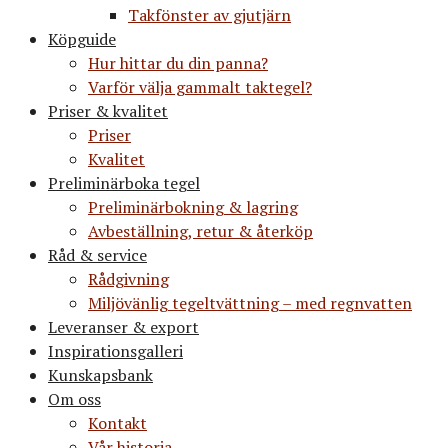
Takfönster av gjutjärn
Köpguide
Hur hittar du din panna?
Varför välja gammalt taktegel?
Priser & kvalitet
Priser
Kvalitet
Preliminärboka tegel
Preliminärbokning & lagring
Avbeställning, retur & återköp
Råd & service
Rådgivning
Miljövänlig tegeltvättning – med regnvatten
Leveranser & export
Inspirationsgalleri
Kunskapsbank
Om oss
Kontakt
Vår historia