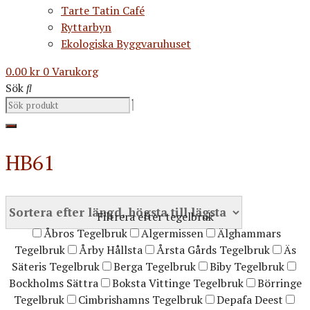
Tarte Tatin Café
Ryttarbyn
Ekologiska Byggvaruhuset
0.00
kr
0
Varukorg
Sök
HB61
Filtrera efter tegelbruk
Åbros Tegelbruk
Algermissen
Älghammars
Tegelbruk
Årby Hållsta
Årsta Gårds Tegelbruk
Äs
Säteris Tegelbruk
Berga Tegelbruk
Biby Tegelbruk
Bockholms Sättra
Boksta Vittinge Tegelbruk
Börringe
Tegelbruk
Cimbrishamns Tegelbruk
Depafa Deest