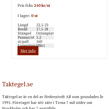
Pris från
210 kr/st
I lager:
0 st
Längd
22.5-23
Bredd
17.5-18
Stämpel
Ostämplat
Pannor/st
5.2
st/pall
160
Lagerplats
HB61
Mer info
Taktegel.se
Taktegel.se är en del av Hedenstedt AB som grundades år
1991. Företaget har sitt säte i Trosa 7 mil söder om
Stockholm och har 7 anställda.