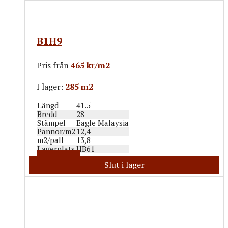
B1H9
Pris från
465 kr/m2
I lager:
285 m2
Längd
41.5
Bredd
28
Stämpel
Eagle Malaysia
Pannor/m2
12,4
m2/pall
13,8
Lagerplats
HB61
Mer info
Slut i lager