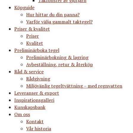
Takfönster av gjutjärn
Köpguide
Hur hittar du din panna?
Varför välja gammalt taktegel?
Priser & kvalitet
Priser
Kvalitet
Preliminärboka tegel
Preliminärbokning & lagring
Avbeställning, retur & återköp
Råd & service
Rådgivning
Miljövänlig tegeltvättning – med regnvatten
Leveranser & export
Inspirationsgalleri
Kunskapsbank
Om oss
Kontakt
Vår historia