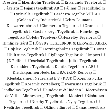
Dresden
Ekensholm Tegelbruk
Erikslunds Tegelbruk
Fågelsta
Fajans tegelbruk AB
Fållnäs
Fredriksholm
Fyrisvalls Tegelbruk
Gärdesta Tegelbruk
GCI
(Golden Clay Industries)
Gebrs. Laumans
Kleiwarenfabriek
Gimmersta Tegelbruk
Grundsdal
Tegelbruk
Gustafsbergs Tegelbruk
Hanebergs
Tegelbruk
Heby Tegelverk
Hesselby Tegelbruk
Himlinge Gård
HÖGSBY TEGELBRUK & LERVARUFABRIK
Højslev Teglværk
Hörningsholms Tegelbruk
Hovsta
Hultrums Tegelbruk
Hyllinge Tegelbruk
Import
JD Belfeld
Josefsdal Tegelbruk
Julita Tegelbruk
Kalkuddens Tegelbruk
Kaniks Tegelfabrik AB
Kleidakpannen Nederland B.V. (KDN Renova)
Kleidakpannen Nederland B.V. (KDN)
Köpings kyrka
Tegelbruk
Koramic Pottelberg
Kvarnsnäs Tegelbruk
Lindholms Tegelbruk
Lundqvist & Huddén
Meeuwissen
de Valk
Minnesbergs Tegelbruk
Monier
Näshultas
Tegelbruk
Norrby Tegelbruk
Nyby Tegelbruk
Nygärdes Tegelbruk
Okänd stämpel
Öknas Tegelbruk