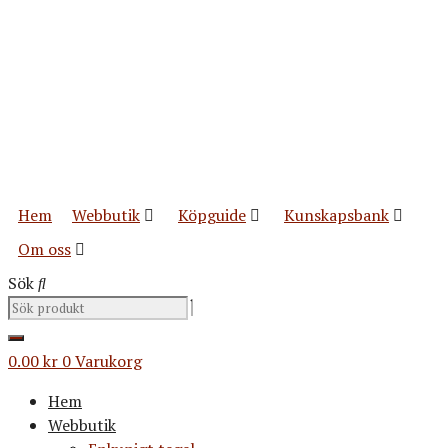
Hoppa
till
innehåll
Hem
Webbutik
Köpguide
Kunskapsbank
Om oss
Sök
0.00
kr
0
Varukorg
Hem
Webbutik