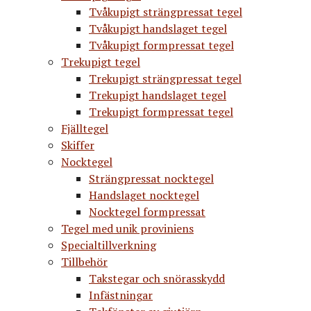
Tvåkupigt strängpressat tegel
Tvåkupigt handslaget tegel
Tvåkupigt formpressat tegel
Trekupigt tegel
Trekupigt strängpressat tegel
Trekupigt handslaget tegel
Trekupigt formpressat tegel
Fjälltegel
Skiffer
Nocktegel
Strängpressat nocktegel
Handslaget nocktegel
Nocktegel formpressat
Tegel med unik proviniens
Specialtillverkning
Tillbehör
Takstegar och snörasskydd
Infästningar