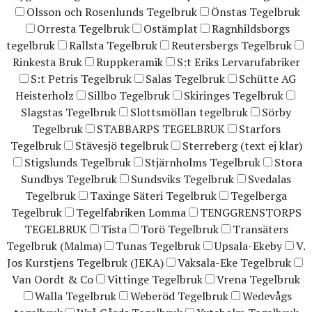
Olsson och Rosenlunds Tegelbruk
Önstas Tegelbruk
Orresta Tegelbruk
Ostämplat
Ragnhildsborgs
tegelbruk
Rallsta Tegelbruk
Reutersbergs Tegelbruk
Rinkesta Bruk
Ruppkeramik
S:t Eriks Lervarufabriker
S:t Petris Tegelbruk
Salas Tegelbruk
Schütte AG
Heisterholz
Sillbo Tegelbruk
Skiringes Tegelbruk
Slagstas Tegelbruk
Slottsmöllan tegelbruk
Sörby
Tegelbruk
STABBARPS TEGELBRUK
Starfors
Tegelbruk
Stävesjö tegelbruk
Sterreberg (text ej klar)
Stigslunds Tegelbruk
Stjärnholms Tegelbruk
Stora
Sundbys Tegelbruk
Sundsviks Tegelbruk
Svedalas
Tegelbruk
Taxinge Säteri Tegelbruk
Tegelberga
Tegelbruk
Tegelfabriken Lomma
TENGGRENSTORPS
TEGELBRUK
Tista
Torö Tegelbruk
Transäters
Tegelbruk (Malma)
Tunas Tegelbruk
Upsala-Ekeby
V.
Jos Kurstjens Tegelbruk (JEKA)
Vaksala-Eke Tegelbruk
Van Oordt & Co
Vittinge Tegelbruk
Vrena Tegelbruk
Walla Tegelbruk
Weberöd Tegelbruk
Wedevågs