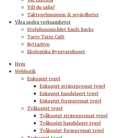
Vill du sälja?
Taktegelmuseum & sevärdheter
Våra andra verksamheter
Stolphusområdet Emils Backe
Tarte Tatin Café
Ryttarbyn
Ekologiska Byggvaruhuset
Hem
Webbutik
Enkupigt tegel
Enkupigt strängpressat tegel
Enkupigt handslaget tegel
Enkupigt formpressat tegel
Tvåkupigt tegel
Tvåkupigt strängpressat tegel
Tvåkupigt handslaget tegel
Tvåkupigt formpressat tegel
Trekupigt tegel