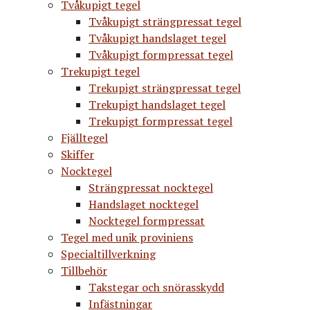
Tvåkupigt tegel
Tvåkupigt strängpressat tegel
Tvåkupigt handslaget tegel
Tvåkupigt formpressat tegel
Trekupigt tegel
Trekupigt strängpressat tegel
Trekupigt handslaget tegel
Trekupigt formpressat tegel
Fjälltegel
Skiffer
Nocktegel
Strängpressat nocktegel
Handslaget nocktegel
Nocktegel formpressat
Tegel med unik proviniens
Specialtillverkning
Tillbehör
Takstegar och snörasskydd
Infästningar