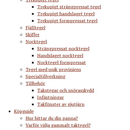
Trekupigt strängpressat tegel
Trekupigt handslaget tegel
Trekupigt formpressat tegel
Fjälltegel
Skiffer
Nocktegel
Strängpressat nocktegel
Handslaget nocktegel
Nocktegel formpressat
Tegel med unik proviniens
Specialtillverkning
Tillbehör
Takstegar och snörasskydd
Infästningar
Takfönster av gjutjärn
Köpguide
Hur hittar du din panna?
Varför välja gammalt taktegel?