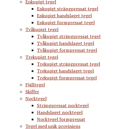
Enkupigt tegel
Enkupigt strängpressat tegel
Enkupigt handslaget tegel
Enkupigt formpressat tegel
Tvåkupigt tegel
Tvåkupigt strängpressat tegel
Tvåkupigt handslaget tegel
Tvåkupigt formpressat tegel
Trekupigt tegel
Trekupigt strängpressat tegel
Trekupigt handslaget tegel
Trekupigt formpressat tegel
Fjälltegel
Skiffer
Nocktegel
Strängpressat nocktegel
Handslaget nocktegel
Nocktegel formpressat
Tegel med unik proviniens