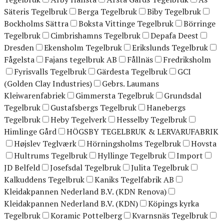
Säteris Tegelbruk
Berga Tegelbruk
Biby Tegelbruk
Bockholms Sättra
Boksta Vittinge Tegelbruk
Börringe
Tegelbruk
Cimbrishamns Tegelbruk
Depafa Deest
Dresden
Ekensholm Tegelbruk
Erikslunds Tegelbruk
Fågelsta
Fajans tegelbruk AB
Fållnäs
Fredriksholm
Fyrisvalls Tegelbruk
Gärdesta Tegelbruk
GCI
(Golden Clay Industries)
Gebrs. Laumans
Kleiwarenfabriek
Gimmersta Tegelbruk
Grundsdal
Tegelbruk
Gustafsbergs Tegelbruk
Hanebergs
Tegelbruk
Heby Tegelverk
Hesselby Tegelbruk
Himlinge Gård
HÖGSBY TEGELBRUK & LERVARUFABRIK
Højslev Teglværk
Hörningsholms Tegelbruk
Hovsta
Hultrums Tegelbruk
Hyllinge Tegelbruk
Import
JD Belfeld
Josefsdal Tegelbruk
Julita Tegelbruk
Kalkuddens Tegelbruk
Kaniks Tegelfabrik AB
Kleidakpannen Nederland B.V. (KDN Renova)
Kleidakpannen Nederland B.V. (KDN)
Köpings kyrka
Tegelbruk
Koramic Pottelberg
Kvarnsnäs Tegelbruk