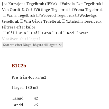
Jos Kurstjens Tegelbruk (JEKA)
Vaksala-Eke Tegelbruk
Van Oordt & Co
Vittinge Tegelbruk
Vrena Tegelbruk
Walla Tegelbruk
Weberöd Tegelbruk
Wedevågs
tegelbruk
Wrå Gårds Tegelbruk
Yxtaholm Tegelbruk
Filtrera efter kulör
Blå
Brun
Grå
Grön
Gul
Röd
Svart
Visa även slut i lager
B1C2b
Pris från
465 kr/m2
I lager:
180 m2
Längd
42
Bredd
25