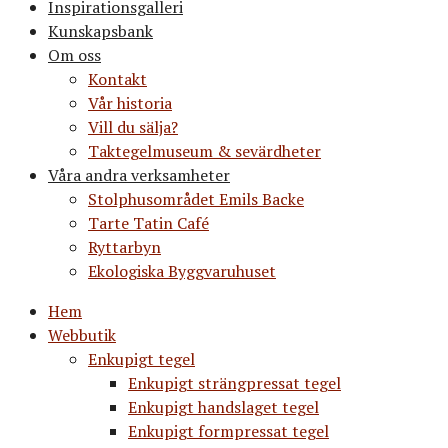
Inspirationsgalleri
Kunskapsbank
Om oss
Kontakt
Vår historia
Vill du sälja?
Taktegelmuseum & sevärdheter
Våra andra verksamheter
Stolphusområdet Emils Backe
Tarte Tatin Café
Ryttarbyn
Ekologiska Byggvaruhuset
Hem
Webbutik
Enkupigt tegel
Enkupigt strängpressat tegel
Enkupigt handslaget tegel
Enkupigt formpressat tegel