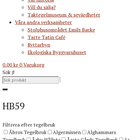
Vill du sälja?
Taktegelmuseum & sevärdheter
Våra andra verksamheter
Stolphusområdet Emils Backe
Tarte Tatin Café
Ryttarbyn
Ekologiska Byggvaruhuset
0.00
kr
0
Varukorg
Sök
HB59
Filtrera efter tegelbruk
Åbros Tegelbruk
Algermissen
Älghammars
Tegelbruk
Årby Hållsta
Årsta Gårds Tegelbruk
Äs