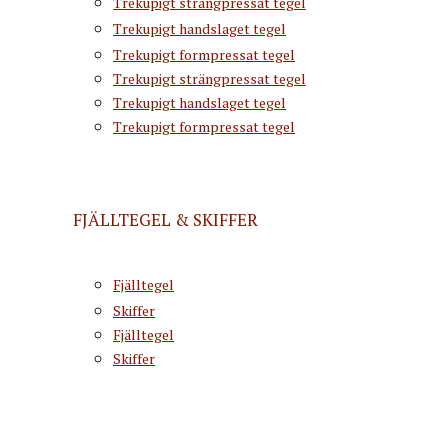
Trekupigt strängpressat tegel
Trekupigt handslaget tegel
Trekupigt formpressat tegel
Trekupigt strängpressat tegel
Trekupigt handslaget tegel
Trekupigt formpressat tegel
FJÄLLTEGEL & SKIFFER
Fjälltegel
Skiffer
Fjälltegel
Skiffer