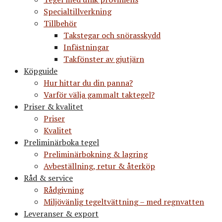
Specialtillverkning
Tillbehör
Takstegar och snörasskydd
Infästningar
Takfönster av gjutjärn
Köpguide
Hur hittar du din panna?
Varför välja gammalt taktegel?
Priser & kvalitet
Priser
Kvalitet
Preliminärboka tegel
Preliminärbokning & lagring
Avbeställning, retur & återköp
Råd & service
Rådgivning
Miljövänlig tegeltvättning – med regnvatten
Leveranser & export