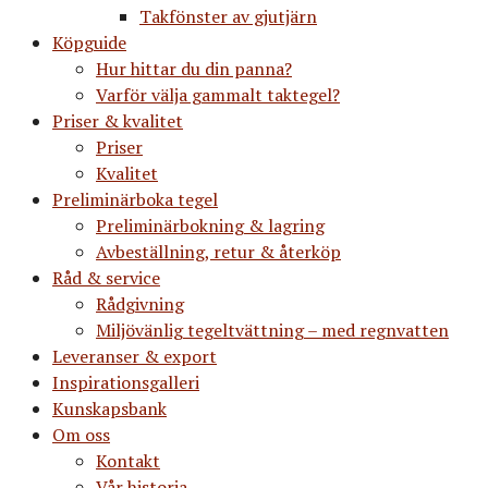
Takfönster av gjutjärn
Köpguide
Hur hittar du din panna?
Varför välja gammalt taktegel?
Priser & kvalitet
Priser
Kvalitet
Preliminärboka tegel
Preliminärbokning & lagring
Avbeställning, retur & återköp
Råd & service
Rådgivning
Miljövänlig tegeltvättning – med regnvatten
Leveranser & export
Inspirationsgalleri
Kunskapsbank
Om oss
Kontakt
Vår historia