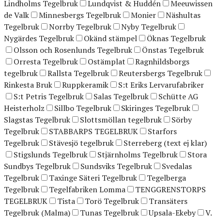
Lindholms Tegelbruk
Lundqvist & Huddén
Meeuwissen
de Valk
Minnesbergs Tegelbruk
Monier
Näshultas
Tegelbruk
Norrby Tegelbruk
Nyby Tegelbruk
Nygärdes Tegelbruk
Okänd stämpel
Öknas Tegelbruk
Olsson och Rosenlunds Tegelbruk
Önstas Tegelbruk
Orresta Tegelbruk
Ostämplat
Ragnhildsborgs
tegelbruk
Rallsta Tegelbruk
Reutersbergs Tegelbruk
Rinkesta Bruk
Ruppkeramik
S:t Eriks Lervarufabriker
S:t Petris Tegelbruk
Salas Tegelbruk
Schütte AG
Heisterholz
Sillbo Tegelbruk
Skiringes Tegelbruk
Slagstas Tegelbruk
Slottsmöllan tegelbruk
Sörby
Tegelbruk
STABBARPS TEGELBRUK
Starfors
Tegelbruk
Stävesjö tegelbruk
Sterreberg (text ej klar)
Stigslunds Tegelbruk
Stjärnholms Tegelbruk
Stora
Sundbys Tegelbruk
Sundsviks Tegelbruk
Svedalas
Tegelbruk
Taxinge Säteri Tegelbruk
Tegelberga
Tegelbruk
Tegelfabriken Lomma
TENGGRENSTORPS
TEGELBRUK
Tista
Torö Tegelbruk
Transäters
Tegelbruk (Malma)
Tunas Tegelbruk
Upsala-Ekeby
V.