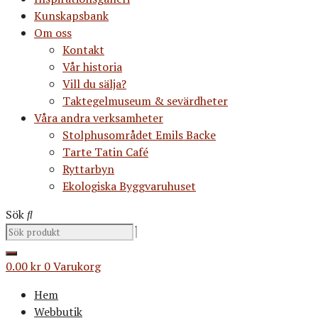
Kunskapsbank
Om oss
Kontakt
Vår historia
Vill du sälja?
Taktegelmuseum & sevärdheter
Våra andra verksamheter
Stolphusområdet Emils Backe
Tarte Tatin Café
Ryttarbyn
Ekologiska Byggvaruhuset
Sök
0.00
kr
0
Varukorg
Hem
Webbutik