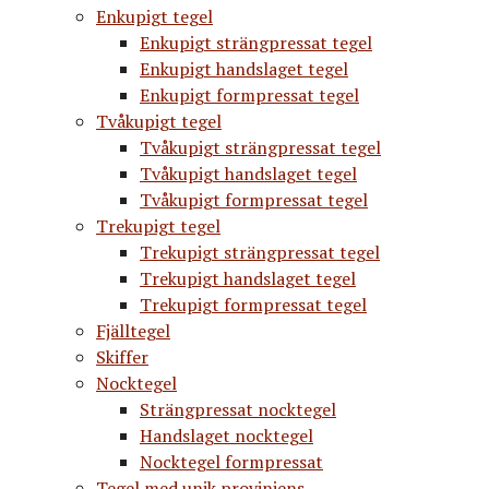
Enkupigt tegel
Enkupigt strängpressat tegel
Enkupigt handslaget tegel
Enkupigt formpressat tegel
Tvåkupigt tegel
Tvåkupigt strängpressat tegel
Tvåkupigt handslaget tegel
Tvåkupigt formpressat tegel
Trekupigt tegel
Trekupigt strängpressat tegel
Trekupigt handslaget tegel
Trekupigt formpressat tegel
Fjälltegel
Skiffer
Nocktegel
Strängpressat nocktegel
Handslaget nocktegel
Nocktegel formpressat
Tegel med unik proviniens