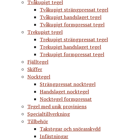
Tvåkupigt tegel
Tvåkupigt strängpressat tegel
Tvåkupigt handslaget tegel
Tvåkupigt formpressat tegel
Trekupigt tegel
Trekupigt strängpressat tegel
Trekupigt handslaget tegel
Trekupigt formpressat tegel
Fjälltegel
Skiffer
Nocktegel
Strängpressat nocktegel
Handslaget nocktegel
Nocktegel formpressat
Tegel med unik proviniens
Specialtillverkning
Tillbehör
Takstegar och snörasskydd
Infästningar