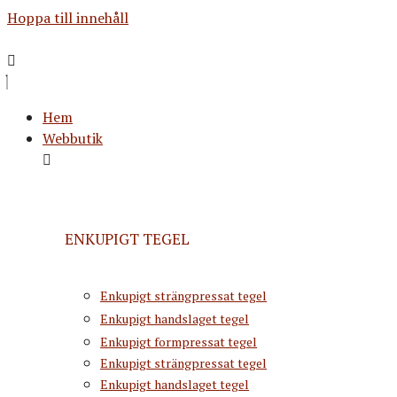
Hoppa till innehåll
Hem
Webbutik
ENKUPIGT TEGEL
Enkupigt strängpressat tegel
Enkupigt handslaget tegel
Enkupigt formpressat tegel
Enkupigt strängpressat tegel
Enkupigt handslaget tegel