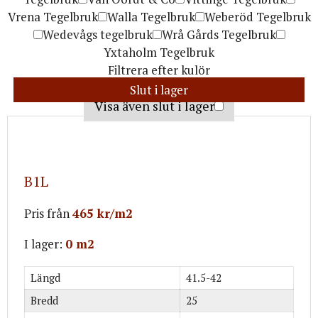
Vrena Tegelbruk
Walla Tegelbruk
Weberöd Tegelbruk
Wedevågs tegelbruk
Wrå Gårds Tegelbruk
Yxtaholm Tegelbruk
Filtrera efter kulör
Blå
Brun
Grå
Grön
Gul
Röd
Svart
Slut i lager
Visa även slut i lager
B1L
Pris från
465 kr/m2
I lager:
0 m2
Längd
41.5-42
Bredd
25