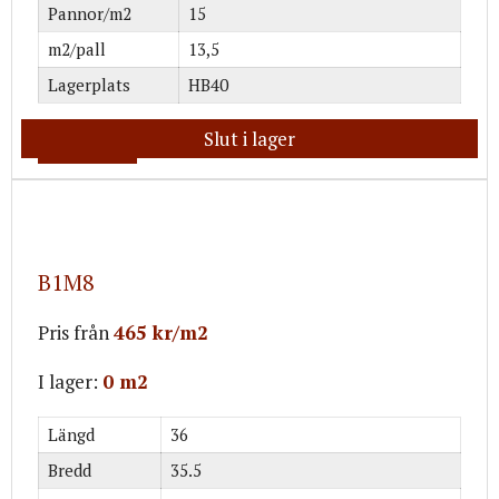
Pannor/m2
15
m2/pall
13,5
Lagerplats
HB40
Slut i lager
Mer info
B1M8
Pris från
465 kr/m2
I lager:
0 m2
Längd
36
Bredd
35.5