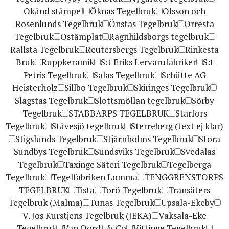
Okänd stämpel
Öknas Tegelbruk
Olsson och
Rosenlunds Tegelbruk
Önstas Tegelbruk
Orresta
Tegelbruk
Ostämplat
Ragnhildsborgs tegelbruk
Rallsta Tegelbruk
Reutersbergs Tegelbruk
Rinkesta
Bruk
Ruppkeramik
S:t Eriks Lervarufabriker
S:t
Petris Tegelbruk
Salas Tegelbruk
Schütte AG
Heisterholz
Sillbo Tegelbruk
Skiringes Tegelbruk
Slagstas Tegelbruk
Slottsmöllan tegelbruk
Sörby
Tegelbruk
STABBARPS TEGELBRUK
Starfors
Tegelbruk
Stävesjö tegelbruk
Sterreberg (text ej klar)
Stigslunds Tegelbruk
Stjärnholms Tegelbruk
Stora
Sundbys Tegelbruk
Sundsviks Tegelbruk
Svedalas
Tegelbruk
Taxinge Säteri Tegelbruk
Tegelberga
Tegelbruk
Tegelfabriken Lomma
TENGGRENSTORPS
TEGELBRUK
Tista
Torö Tegelbruk
Transäters
Tegelbruk (Malma)
Tunas Tegelbruk
Upsala-Ekeby
V. Jos Kurstjens Tegelbruk (JEKA)
Vaksala-Eke
Tegelbruk
Van Oordt & Co
Vittinge Tegelbruk