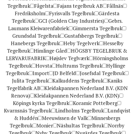
Tegelbruk
Fågelsta
Fajans tegelbruk AB
Fållnäs
Fredriksholm
Fyrisvalls Tegelbruk
Gärdesta
Tegelbruk
GCI (Golden Clay Industries)
Gebrs.
Laumans Kleiwarenfabriek
Gimmersta Tegelbruk
Grundsdal Tegelbruk
Gustafsbergs Tegelbruk
Hanebergs Tegelbruk
Heby Tegelverk
Hesselby
Tegelbruk
Himlinge Gård
HÖGSBY TEGELBRUK &
LERVARUFABRIK
Højslev Teglværk
Hörningsholms
Tegelbruk
Hovsta
Hultrums Tegelbruk
Hyllinge
Tegelbruk
Import
JD Belfeld
Josefsdal Tegelbruk
Julita Tegelbruk
Kalkuddens Tegelbruk
Kaniks
Tegelfabrik AB
Kleidakpannen Nederland B.V. (KDN
Renova)
Kleidakpannen Nederland B.V. (KDN)
Köpings kyrka Tegelbruk
Koramic Pottelberg
Kvarnsnäs Tegelbruk
Lindholms Tegelbruk
Lundqvist
& Huddén
Meeuwissen de Valk
Minnesbergs
Tegelbruk
Monier
Näshultas Tegelbruk
Norrby
Tegelbruk
Nyby Tegelbruk
Nygärdes Tegelbruk