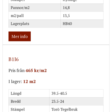
Pannor/m2
14,8
m2/pall
13,5
Lagerplats
HB40
Mer info
B1I6
Pris från
465 kr/m2
I lager:
12 m2
Längd
39.5-40.5
Bredd
23.5-24
Stämpel
Torö Tegelbruk