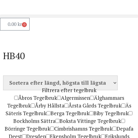
0.00
kr
0
HB40
Filtrera efter tegelbruk
Åbros Tegelbruk
Algermissen
Älghammars
Tegelbruk
Årby Hållsta
Årsta Gårds Tegelbruk
Äs
Säteris Tegelbruk
Berga Tegelbruk
Biby Tegelbruk
Bockholms Sättra
Boksta Vittinge Tegelbruk
Börringe Tegelbruk
Cimbrishamns Tegelbruk
Depafa
Deest
Dresden
Ekensholm Tegelbruk
Erikslunds