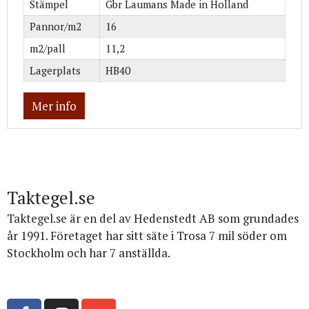
Stämpel
Gbr Laumans Made in Holland
Pannor/m2
16
m2/pall
11,2
Lagerplats
HB40
Mer info
Taktegel.se
Taktegel.se är en del av Hedenstedt AB som grundades
år 1991. Företaget har sitt säte i Trosa 7 mil söder om
Stockholm och har 7 anställda.
Org.nr: 556516-3499