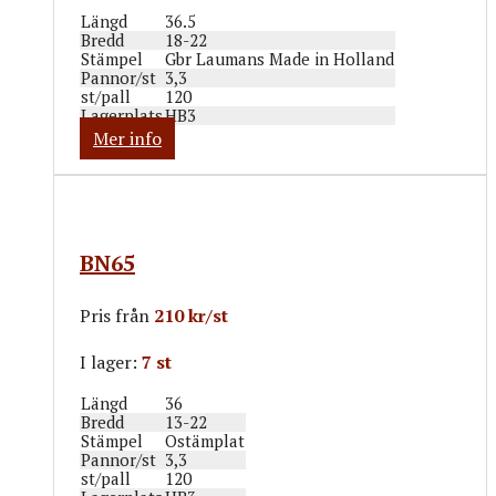
Längd
36.5
Bredd
18-22
Stämpel
Gbr Laumans Made in Holland
Pannor/st
3,3
st/pall
120
Lagerplats
HB3
Mer info
BN65
Pris från
210 kr/st
I lager:
7 st
Längd
36
Bredd
13-22
Stämpel
Ostämplat
Pannor/st
3,3
st/pall
120