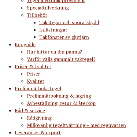
Tegel med unik proviniens
Specialtillverkning
Tillbehör
Takstegar och snörasskydd
Infästningar
Takfönster av gjutjärn
Köpguide
Hur hittar du din panna?
Varför välja gammalt taktegel?
Priser & kvalitet
Priser
Kvalitet
Preliminärboka tegel
Preliminärbokning & lagring
Avbeställning, retur & återköp
Råd & service
Rådgivning
Miljövänlig tegeltvättning – med regnvatten
Leveranser & export