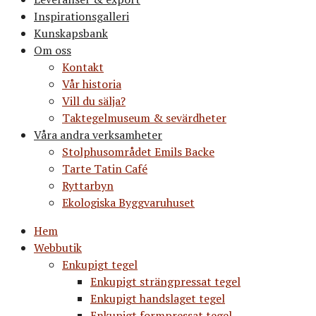
Inspirationsgalleri
Kunskapsbank
Om oss
Kontakt
Vår historia
Vill du sälja?
Taktegelmuseum & sevärdheter
Våra andra verksamheter
Stolphusområdet Emils Backe
Tarte Tatin Café
Ryttarbyn
Ekologiska Byggvaruhuset
Hem
Webbutik
Enkupigt tegel
Enkupigt strängpressat tegel
Enkupigt handslaget tegel
Enkupigt formpressat tegel