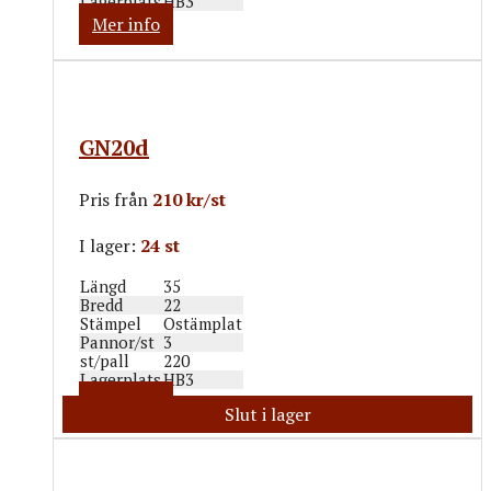
Lagerplats
HB3
Mer info
GN20d
Pris från
210 kr/st
I lager:
24 st
Längd
35
Bredd
22
Stämpel
Ostämplat
Pannor/st
3
st/pall
220
Lagerplats
HB3
Mer info
Slut i lager