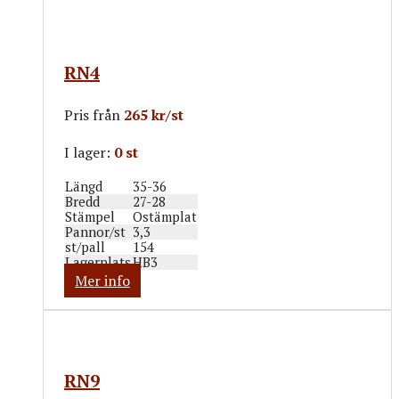
RN4
Pris från
265 kr/st
I lager:
0 st
Längd
35-36
Bredd
27-28
Stämpel
Ostämplat
Pannor/st
3,3
st/pall
154
Lagerplats
HB3
Mer info
RN9