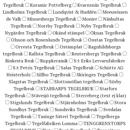
Tegelbruk
Koramic Pottelberg
Kvarnsnäs Tegelbruk
Lindholms Tegelbruk
Lundqvist & Huddén
Meeuwissen
de Valk
Minnesbergs Tegelbruk
Monier
Näshultas
Tegelbruk
Norrby Tegelbruk
Nyby Tegelbruk
Nygärdes Tegelbruk
Okänd stämpel
Öknas Tegelbruk
Olsson och Rosenlunds Tegelbruk
Önstas Tegelbruk
Orresta Tegelbruk
Ostämplat
Ragnhildsborgs
tegelbruk
Rallsta Tegelbruk
Reutersbergs Tegelbruk
Rinkesta Bruk
Ruppkeramik
S:t Eriks Lervarufabriker
S:t Petris Tegelbruk
Salas Tegelbruk
Schütte AG
Heisterholz
Sillbo Tegelbruk
Skiringes Tegelbruk
Slagstas Tegelbruk
Slottsmöllan tegelbruk
Sörby
Tegelbruk
STABBARPS TEGELBRUK
Starfors
Tegelbruk
Stävesjö tegelbruk
Sterreberg (text ej klar)
Stigslunds Tegelbruk
Stjärnholms Tegelbruk
Stora
Sundbys Tegelbruk
Sundsviks Tegelbruk
Svedalas
Tegelbruk
Taxinge Säteri Tegelbruk
Tegelberga
Tegelbruk
Tegelfabriken Lomma
TENGGRENSTORPS