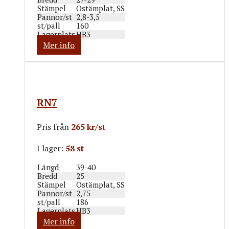
Stämpel
Ostämplat, SS
Pannor/st
2,8-3,5
st/pall
160
Lagerplats
HB3
Mer info
RN7
Pris från
265 kr/st
I lager:
58 st
Längd
39-40
Bredd
25
Stämpel
Ostämplat, SS
Pannor/st
2,75
st/pall
186
Lagerplats
HB3
Mer info