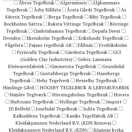
Åbros Tegelbruk
Algermissen
Älghammars
Tegelbruk
Årby Hållsta
Årsta Gårds Tegelbruk
Äs
Säteris Tegelbruk
Berga Tegelbruk
Biby Tegelbruk
Bockholms Sättra
Boksta Vittinge Tegelbruk
Börringe
Tegelbruk
Cimbrishamns Tegelbruk
Depafa Deest
Dresden
Ekensholm Tegelbruk
Erikslunds Tegelbruk
Fågelsta
Fajans tegelbruk AB
Fållnäs
Fredriksholm
Fyrisvalls Tegelbruk
Gärdesta Tegelbruk
GCI
(Golden Clay Industries)
Gebrs. Laumans
Kleiwarenfabriek
Gimmersta Tegelbruk
Grundsdal
Tegelbruk
Gustafsbergs Tegelbruk
Hanebergs
Tegelbruk
Heby Tegelverk
Hesselby Tegelbruk
Himlinge Gård
HÖGSBY TEGELBRUK & LERVARUFABRIK
Højslev Teglværk
Hörningsholms Tegelbruk
Hovsta
Hultrums Tegelbruk
Hyllinge Tegelbruk
Import
JD Belfeld
Josefsdal Tegelbruk
Julita Tegelbruk
Kalkuddens Tegelbruk
Kaniks Tegelfabrik AB
Kleidakpannen Nederland B.V. (KDN Renova)
Kleidakpannen Nederland B.V. (KDN)
Köpings kyrka