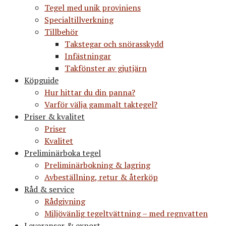
Tegel med unik proviniens
Specialtillverkning
Tillbehör
Takstegar och snörasskydd
Infästningar
Takfönster av gjutjärn
Köpguide
Hur hittar du din panna?
Varför välja gammalt taktegel?
Priser & kvalitet
Priser
Kvalitet
Preliminärboka tegel
Preliminärbokning & lagring
Avbeställning, retur & återköp
Råd & service
Rådgivning
Miljövänlig tegeltvättning – med regnvatten
Leveranser & export