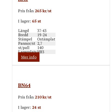
Pris från
265 kr/st
I lager:
65 st
Längd
37-43
Bredd
19-24
Stämpel
Ostämplat
Pannor/st
2,7
st/pall
140
Lagerplats
HB3
Mer info
BN64
Pris från
210 kr/st
I lager:
24 st