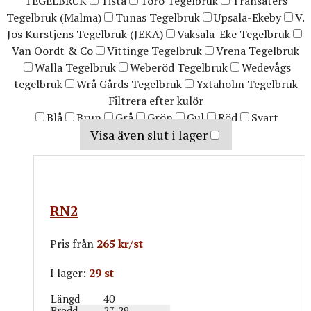
TEGELBRUK
Tista
Torö Tegelbruk
Transäters
Tegelbruk (Malma)
Tunas Tegelbruk
Upsala-Ekeby
V.
Jos Kurstjens Tegelbruk (JEKA)
Vaksala-Eke Tegelbruk
Van Oordt & Co
Vittinge Tegelbruk
Vrena Tegelbruk
Walla Tegelbruk
Weberöd Tegelbruk
Wedevågs
tegelbruk
Wrå Gårds Tegelbruk
Yxtaholm Tegelbruk
Filtrera efter kulör
Blå
Brun
Grå
Grön
Gul
Röd
Svart
Visa även slut i lager
RN2
Pris från
265 kr/st
I lager:
29 st
Längd
40
Bredd
27-29