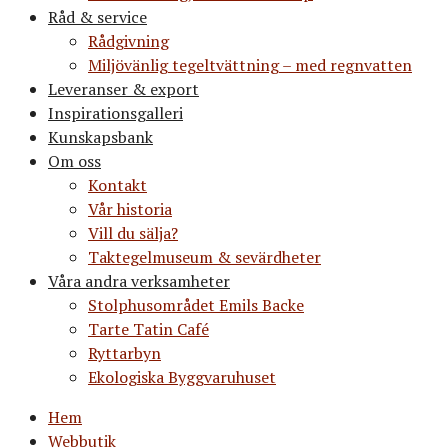
Råd & service
Rådgivning
Miljövänlig tegeltvättning – med regnvatten
Leveranser & export
Inspirationsgalleri
Kunskapsbank
Om oss
Kontakt
Vår historia
Vill du sälja?
Taktegelmuseum & sevärdheter
Våra andra verksamheter
Stolphusområdet Emils Backe
Tarte Tatin Café
Ryttarbyn
Ekologiska Byggvaruhuset
Hem
Webbutik