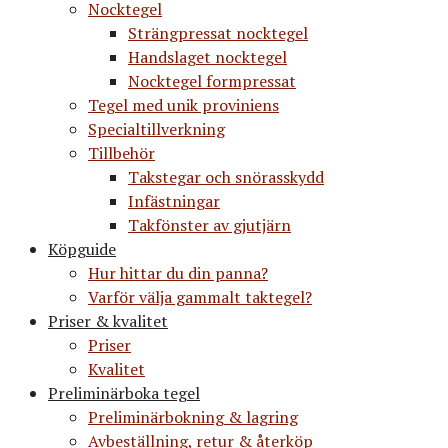
Nocktegel
Strängpressat nocktegel
Handslaget nocktegel
Nocktegel formpressat
Tegel med unik proviniens
Specialtillverkning
Tillbehör
Takstegar och snörasskydd
Infästningar
Takfönster av gjutjärn
Köpguide
Hur hittar du din panna?
Varför välja gammalt taktegel?
Priser & kvalitet
Priser
Kvalitet
Preliminärboka tegel
Preliminärbokning & lagring
Avbeställning, retur & återköp