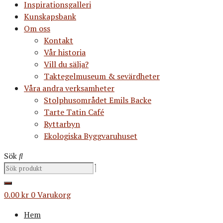
Inspirationsgalleri
Kunskapsbank
Om oss
Kontakt
Vår historia
Vill du sälja?
Taktegelmuseum & sevärdheter
Våra andra verksamheter
Stolphusområdet Emils Backe
Tarte Tatin Café
Ryttarbyn
Ekologiska Byggvaruhuset
Sök
0.00
kr
0
Varukorg
Hem