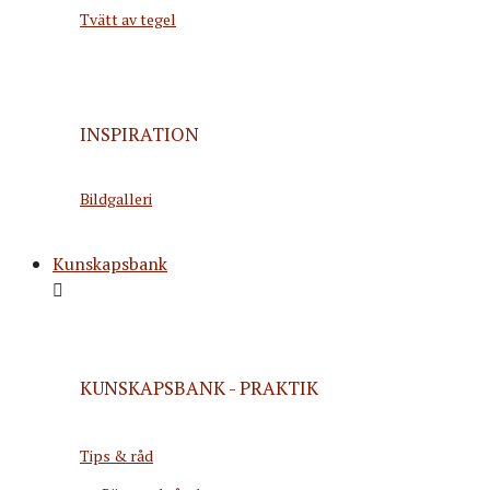
Tvätt av tegel
INSPIRATION
Bildgalleri
Kunskapsbank
KUNSKAPSBANK - PRAKTIK
Tips & råd