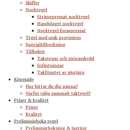
Skiffer
Nocktegel
Strängpressat nocktegel
Handslaget nocktegel
Nocktegel formpressat
Tegel med unik proviniens
Specialtillverkning
Tillbehör
Takstegar och snörasskydd
Infästningar
Takfönster av gjutjärn
Köpguide
Hur hittar du din panna?
Varför välja gammalt taktegel?
Priser & kvalitet
Priser
Kvalitet
Preliminärboka tegel
Preliminärbokning & lagring