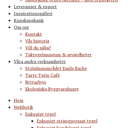
Leveranser & export
Inspirationsgalleri
Kunskapsbank
Om oss
Kontakt
Vår historia
Vill du sälja?
Taktegelmuseum & sevärdheter
Våra andra verksamheter
Stolphusområdet Emils Backe
Tarte Tatin Café
Ryttarbyn
Ekologiska Byggvaruhuset
Hem
Webbutik
Enkupigt tegel
Enkupigt strängpressat tegel
Enkupigt handslaget tegel