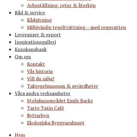
Avbeställning, retur & återköp
Råd & service
Rådgivning
Miljövänlig tegeltvättning – med regnvatten
Leveranser & export
Inspirationsgalleri
Kunskapsbank
Om oss
Kontakt
Vår historia
Vill du sälja?
Taktegelmuseum & sevärdheter
Våra andra verksamheter
Stolphusområdet Emils Backe
Tarte Tatin Café
Ryttarbyn
Ekologiska Byggvaruhuset
Hem