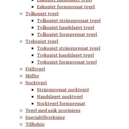
Enkupigt formpressat tegel
Tvåkupigt tegel
Tvåkupigt strängpressat tegel
Tvåkupigt handslaget tegel
Tvåkupigt formpressat tegel
Trekupigt tegel
Trekupigt strängpressat tegel
Trekupigt handslaget tegel
Trekupigt formpressat tegel
Fjälltegel
Skiffer
Nocktegel
Strängpressat nocktegel
Handslaget nocktegel
Nocktegel formpressat
Tegel med unik proviniens
Specialtillverkning
Tillbehör