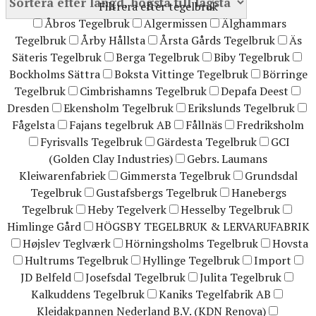
Filtrera efter tegelbruk
Åbros Tegelbruk
Algermissen
Älghammars
Tegelbruk
Årby Hållsta
Årsta Gårds Tegelbruk
Äs
Säteris Tegelbruk
Berga Tegelbruk
Biby Tegelbruk
Bockholms Sättra
Boksta Vittinge Tegelbruk
Börringe
Tegelbruk
Cimbrishamns Tegelbruk
Depafa Deest
Dresden
Ekensholm Tegelbruk
Erikslunds Tegelbruk
Fågelsta
Fajans tegelbruk AB
Fållnäs
Fredriksholm
Fyrisvalls Tegelbruk
Gärdesta Tegelbruk
GCI
(Golden Clay Industries)
Gebrs. Laumans
Kleiwarenfabriek
Gimmersta Tegelbruk
Grundsdal
Tegelbruk
Gustafsbergs Tegelbruk
Hanebergs
Tegelbruk
Heby Tegelverk
Hesselby Tegelbruk
Himlinge Gård
HÖGSBY TEGELBRUK & LERVARUFABRIK
Højslev Teglværk
Hörningsholms Tegelbruk
Hovsta
Hultrums Tegelbruk
Hyllinge Tegelbruk
Import
JD Belfeld
Josefsdal Tegelbruk
Julita Tegelbruk
Kalkuddens Tegelbruk
Kaniks Tegelfabrik AB
Kleidakpannen Nederland B.V. (KDN Renova)