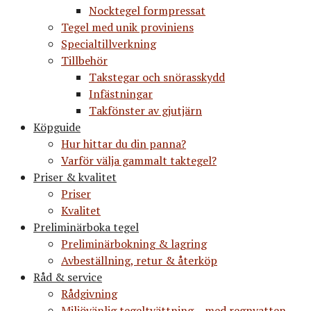
Nocktegel formpressat
Tegel med unik proviniens
Specialtillverkning
Tillbehör
Takstegar och snörasskydd
Infästningar
Takfönster av gjutjärn
Köpguide
Hur hittar du din panna?
Varför välja gammalt taktegel?
Priser & kvalitet
Priser
Kvalitet
Preliminärboka tegel
Preliminärbokning & lagring
Avbeställning, retur & återköp
Råd & service
Rådgivning
Miljövänlig tegeltvättning – med regnvatten