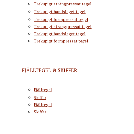
Trekupigt strängpressat tegel
Trekupigt handslaget tegel
Trekupigt formpressat tegel
Trekupigt strängpressat tegel
Trekupigt handslaget tegel
Trekupigt formpressat tegel
FJÄLLTEGEL & SKIFFER
Fjälltegel
Skiffer
Fjälltegel
Skiffer