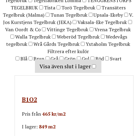
Tegelbruk
Tegelfabriken Lomma
TENGGRENSTORPS
TEGELBRUK
Tista
Torö Tegelbruk
Transäters
Tegelbruk (Malma)
Tunas Tegelbruk
Upsala-Ekeby
V.
Jos Kurstjens Tegelbruk (JEKA)
Vaksala-Eke Tegelbruk
Van Oordt & Co
Vittinge Tegelbruk
Vrena Tegelbruk
Walla Tegelbruk
Weberöd Tegelbruk
Wedevågs
tegelbruk
Wrå Gårds Tegelbruk
Yxtaholm Tegelbruk
Filtrera efter kulör
Blå
Brun
Grå
Grön
Gul
Röd
Svart
Visa även slut i lager
B1O2
Pris från
465 kr/m2
I lager:
849 m2