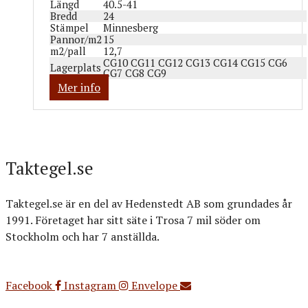
Längd
40.5-41
Bredd
24
Stämpel
Minnesberg
Pannor/m2
15
m2/pall
12,7
CG10 CG11 CG12 CG13 CG14 CG15 CG6
Lagerplats
CG7 CG8 CG9
Mer info
Taktegel.se
Taktegel.se är en del av Hedenstedt AB som grundades år
1991. Företaget har sitt säte i Trosa 7 mil söder om
Stockholm och har 7 anställda.
Org.nr: 556516-3499
Facebook
Instagram
Envelope