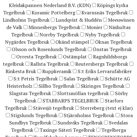
Kleidakpannen Nederland B.V. (KDN)
Köpings kyrka
Tegelbruk
Koramic Pottelberg
Kvarnsnäs Tegelbruk
Lindholms Tegelbruk
Lundqvist & Huddén
Meeuwissen
de Valk
Minnesbergs Tegelbruk
Monier
Näshultas
Tegelbruk
Norrby Tegelbruk
Nyby Tegelbruk
Nygärdes Tegelbruk
Okänd stämpel
Öknas Tegelbruk
Olsson och Rosenlunds Tegelbruk
Önstas Tegelbruk
Orresta Tegelbruk
Ostämplat
Ragnhildsborgs
tegelbruk
Rallsta Tegelbruk
Reutersbergs Tegelbruk
Rinkesta Bruk
Ruppkeramik
S:t Eriks Lervarufabriker
S:t Petris Tegelbruk
Salas Tegelbruk
Schütte AG
Heisterholz
Sillbo Tegelbruk
Skiringes Tegelbruk
Slagstas Tegelbruk
Slottsmöllan tegelbruk
Sörby
Tegelbruk
STABBARPS TEGELBRUK
Starfors
Tegelbruk
Stävesjö tegelbruk
Sterreberg (text ej klar)
Stigslunds Tegelbruk
Stjärnholms Tegelbruk
Stora
Sundbys Tegelbruk
Sundsviks Tegelbruk
Svedalas
Tegelbruk
Taxinge Säteri Tegelbruk
Tegelberga