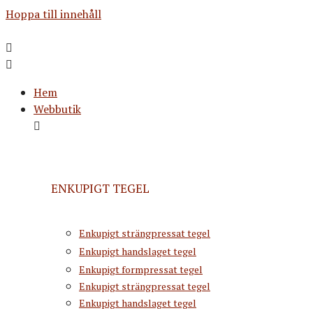
Hoppa till innehåll
Hem
Webbutik
ENKUPIGT TEGEL
Enkupigt strängpressat tegel
Enkupigt handslaget tegel
Enkupigt formpressat tegel
Enkupigt strängpressat tegel
Enkupigt handslaget tegel