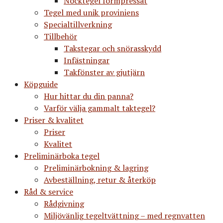
Nocktegel formpressat
Tegel med unik proviniens
Specialtillverkning
Tillbehör
Takstegar och snörasskydd
Infästningar
Takfönster av gjutjärn
Köpguide
Hur hittar du din panna?
Varför välja gammalt taktegel?
Priser & kvalitet
Priser
Kvalitet
Preliminärboka tegel
Preliminärbokning & lagring
Avbeställning, retur & återköp
Råd & service
Rådgivning
Miljövänlig tegeltvättning – med regnvatten