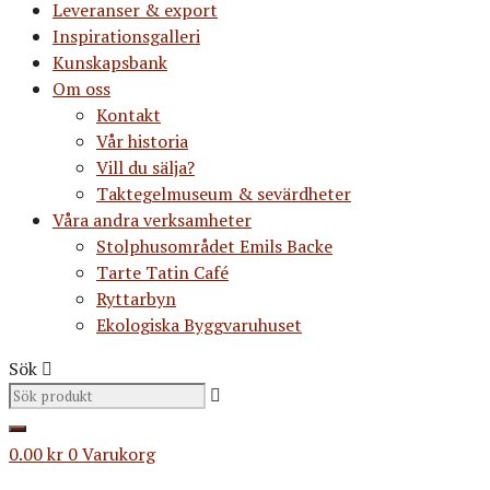
Leveranser & export
Inspirationsgalleri
Kunskapsbank
Om oss
Kontakt
Vår historia
Vill du sälja?
Taktegelmuseum & sevärdheter
Våra andra verksamheter
Stolphusområdet Emils Backe
Tarte Tatin Café
Ryttarbyn
Ekologiska Byggvaruhuset
Sök
0.00
kr
0
Varukorg