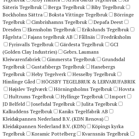
Säteris Tegelbruk
Berga Tegelbruk
Biby Tegelbruk
Bockholms Sättra
Boksta Vittinge Tegelbruk
Börringe
Tegelbruk
Cimbrishamns Tegelbruk
Depafa Deest
Dresden
Ekensholm Tegelbruk
Erikslunds Tegelbruk
Fågelsta
Fajans tegelbruk AB
Fållnäs
Fredriksholm
Fyrisvalls Tegelbruk
Gärdesta Tegelbruk
GCI
(Golden Clay Industries)
Gebrs. Laumans
Kleiwarenfabriek
Gimmersta Tegelbruk
Grundsdal
Tegelbruk
Gustafsbergs Tegelbruk
Hanebergs
Tegelbruk
Heby Tegelverk
Hesselby Tegelbruk
Himlinge Gård
HÖGSBY TEGELBRUK & LERVARUFABRIK
Højslev Teglværk
Hörningsholms Tegelbruk
Hovsta
Hultrums Tegelbruk
Hyllinge Tegelbruk
Import
JD Belfeld
Josefsdal Tegelbruk
Julita Tegelbruk
Kalkuddens Tegelbruk
Kaniks Tegelfabrik AB
Kleidakpannen Nederland B.V. (KDN Renova)
Kleidakpannen Nederland B.V. (KDN)
Köpings kyrka
Tegelbruk
Koramic Pottelberg
Kvarnsnäs Tegelbruk