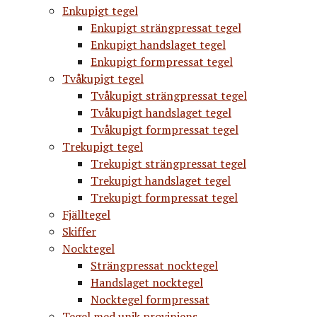
Enkupigt tegel
Enkupigt strängpressat tegel
Enkupigt handslaget tegel
Enkupigt formpressat tegel
Tvåkupigt tegel
Tvåkupigt strängpressat tegel
Tvåkupigt handslaget tegel
Tvåkupigt formpressat tegel
Trekupigt tegel
Trekupigt strängpressat tegel
Trekupigt handslaget tegel
Trekupigt formpressat tegel
Fjälltegel
Skiffer
Nocktegel
Strängpressat nocktegel
Handslaget nocktegel
Nocktegel formpressat
Tegel med unik proviniens