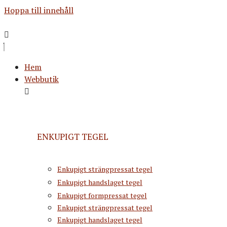
Hoppa till innehåll
Hem
Webbutik
ENKUPIGT TEGEL
Enkupigt strängpressat tegel
Enkupigt handslaget tegel
Enkupigt formpressat tegel
Enkupigt strängpressat tegel
Enkupigt handslaget tegel