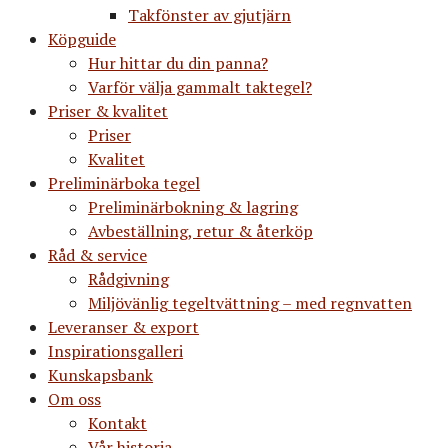
Takfönster av gjutjärn
Köpguide
Hur hittar du din panna?
Varför välja gammalt taktegel?
Priser & kvalitet
Priser
Kvalitet
Preliminärboka tegel
Preliminärbokning & lagring
Avbeställning, retur & återköp
Råd & service
Rådgivning
Miljövänlig tegeltvättning – med regnvatten
Leveranser & export
Inspirationsgalleri
Kunskapsbank
Om oss
Kontakt
Vår historia