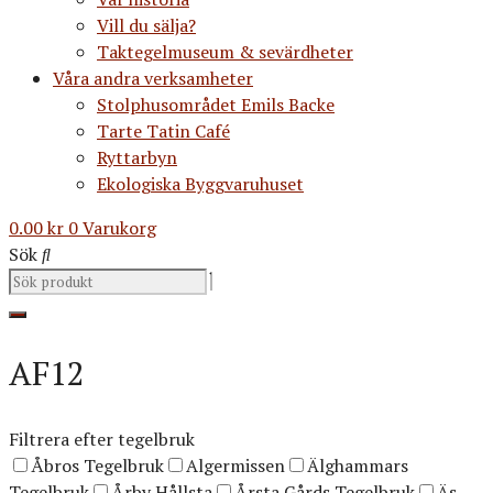
Vill du sälja?
Taktegelmuseum & sevärdheter
Våra andra verksamheter
Stolphusområdet Emils Backe
Tarte Tatin Café
Ryttarbyn
Ekologiska Byggvaruhuset
0.00
kr
0
Varukorg
Sök
AF12
Filtrera efter tegelbruk
Åbros Tegelbruk
Algermissen
Älghammars
Tegelbruk
Årby Hållsta
Årsta Gårds Tegelbruk
Äs