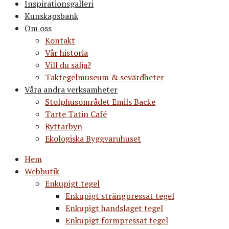
Inspirationsgalleri
Kunskapsbank
Om oss
Kontakt
Vår historia
Vill du sälja?
Taktegelmuseum & sevärdheter
Våra andra verksamheter
Stolphusområdet Emils Backe
Tarte Tatin Café
Ryttarbyn
Ekologiska Byggvaruhuset
Hem
Webbutik
Enkupigt tegel
Enkupigt strängpressat tegel
Enkupigt handslaget tegel
Enkupigt formpressat tegel