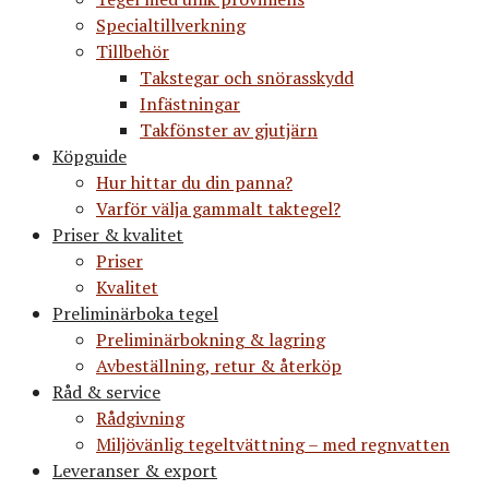
Specialtillverkning
Tillbehör
Takstegar och snörasskydd
Infästningar
Takfönster av gjutjärn
Köpguide
Hur hittar du din panna?
Varför välja gammalt taktegel?
Priser & kvalitet
Priser
Kvalitet
Preliminärboka tegel
Preliminärbokning & lagring
Avbeställning, retur & återköp
Råd & service
Rådgivning
Miljövänlig tegeltvättning – med regnvatten
Leveranser & export