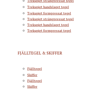
Trekupigt strängpressat tegel
Trekupigt handslaget tegel
Trekupigt formpressat tegel
Trekupigt strängpressat tegel
Trekupigt handslaget tegel
Trekupigt formpressat tegel
FJÄLLTEGEL & SKIFFER
Fjälltegel
Skiffer
Fjälltegel
Skiffer