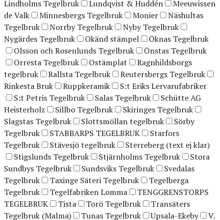
Lindholms Tegelbruk
Lundqvist & Huddén
Meeuwissen
de Valk
Minnesbergs Tegelbruk
Monier
Näshultas
Tegelbruk
Norrby Tegelbruk
Nyby Tegelbruk
Nygärdes Tegelbruk
Okänd stämpel
Öknas Tegelbruk
Olsson och Rosenlunds Tegelbruk
Önstas Tegelbruk
Orresta Tegelbruk
Ostämplat
Ragnhildsborgs
tegelbruk
Rallsta Tegelbruk
Reutersbergs Tegelbruk
Rinkesta Bruk
Ruppkeramik
S:t Eriks Lervarufabriker
S:t Petris Tegelbruk
Salas Tegelbruk
Schütte AG
Heisterholz
Sillbo Tegelbruk
Skiringes Tegelbruk
Slagstas Tegelbruk
Slottsmöllan tegelbruk
Sörby
Tegelbruk
STABBARPS TEGELBRUK
Starfors
Tegelbruk
Stävesjö tegelbruk
Sterreberg (text ej klar)
Stigslunds Tegelbruk
Stjärnholms Tegelbruk
Stora
Sundbys Tegelbruk
Sundsviks Tegelbruk
Svedalas
Tegelbruk
Taxinge Säteri Tegelbruk
Tegelberga
Tegelbruk
Tegelfabriken Lomma
TENGGRENSTORPS
TEGELBRUK
Tista
Torö Tegelbruk
Transäters
Tegelbruk (Malma)
Tunas Tegelbruk
Upsala-Ekeby
V.