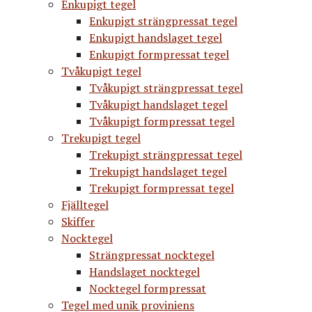
Enkupigt tegel
Enkupigt strängpressat tegel
Enkupigt handslaget tegel
Enkupigt formpressat tegel
Tvåkupigt tegel
Tvåkupigt strängpressat tegel
Tvåkupigt handslaget tegel
Tvåkupigt formpressat tegel
Trekupigt tegel
Trekupigt strängpressat tegel
Trekupigt handslaget tegel
Trekupigt formpressat tegel
Fjälltegel
Skiffer
Nocktegel
Strängpressat nocktegel
Handslaget nocktegel
Nocktegel formpressat
Tegel med unik proviniens