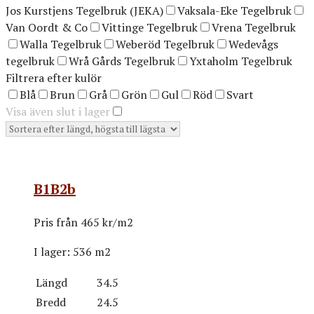
Jos Kurstjens Tegelbruk (JEKA)
Vaksala-Eke Tegelbruk
Van Oordt & Co
Vittinge Tegelbruk
Vrena Tegelbruk
Walla Tegelbruk
Weberöd Tegelbruk
Wedevågs
tegelbruk
Wrå Gårds Tegelbruk
Yxtaholm Tegelbruk
Filtrera efter kulör
Blå
Brun
Grå
Grön
Gul
Röd
Svart
Visa även slut i lager
B1B2b
Pris från
465 kr/m2
I lager:
536 m2
Längd
34.5
Bredd
24.5