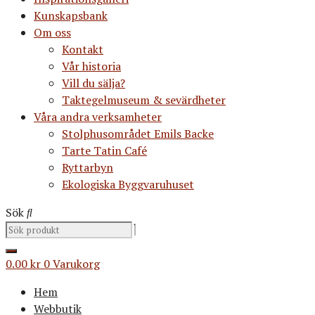
Kunskapsbank
Om oss
Kontakt
Vår historia
Vill du sälja?
Taktegelmuseum & sevärdheter
Våra andra verksamheter
Stolphusområdet Emils Backe
Tarte Tatin Café
Ryttarbyn
Ekologiska Byggvaruhuset
Sök
0.00
kr
0
Varukorg
Hem
Webbutik