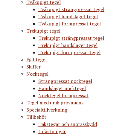
Tvåkupigt tegel
Tvåkupigt strängpressat tegel
Tvåkupigt handslaget tegel
Tvåkupigt formpressat tegel
Trekupigt tegel
Trekupigt strängpressat tegel
Trekupigt handslaget tegel
Trekupigt formpressat tegel
Fjälltegel
Skiffer
Nocktegel
Strängpressat nocktegel
Handslaget nocktegel
Nocktegel formpressat
Tegel med unik proviniens
Specialtillverkning
Tillbehör
Takstegar och snörasskydd
Infästningar