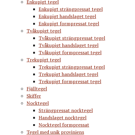
Enkupigt tegel
Enkupigt strängpressat tegel
Enkupigt handslaget tegel
Enkupigt formpressat tegel
Tvåkupigt tegel
Tvåkupigt strängpressat tegel
Tvåkupigt handslaget tegel
Tvåkupigt formpressat tegel
Trekupigt tegel
Trekupigt strängpressat tegel
Trekupigt handslaget tegel
Trekupigt formpressat tegel
Fjälltegel
Skiffer
Nocktegel
Strängpressat nocktegel
Handslaget nocktegel
Nocktegel formpressat
Tegel med unik proviniens