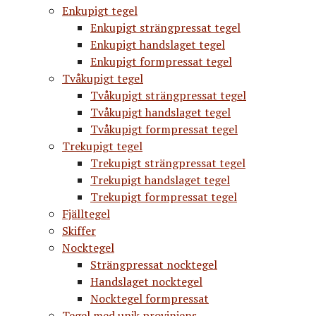
Enkupigt tegel
Enkupigt strängpressat tegel
Enkupigt handslaget tegel
Enkupigt formpressat tegel
Tvåkupigt tegel
Tvåkupigt strängpressat tegel
Tvåkupigt handslaget tegel
Tvåkupigt formpressat tegel
Trekupigt tegel
Trekupigt strängpressat tegel
Trekupigt handslaget tegel
Trekupigt formpressat tegel
Fjälltegel
Skiffer
Nocktegel
Strängpressat nocktegel
Handslaget nocktegel
Nocktegel formpressat
Tegel med unik proviniens