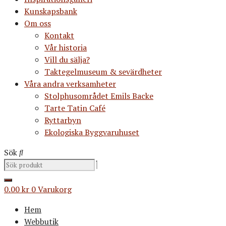
Kunskapsbank
Om oss
Kontakt
Vår historia
Vill du sälja?
Taktegelmuseum & sevärdheter
Våra andra verksamheter
Stolphusområdet Emils Backe
Tarte Tatin Café
Ryttarbyn
Ekologiska Byggvaruhuset
Sök
0.00
kr
0
Varukorg
Hem
Webbutik