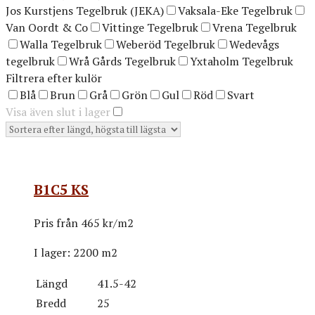
Jos Kurstjens Tegelbruk (JEKA)
Vaksala-Eke Tegelbruk
Van Oordt & Co
Vittinge Tegelbruk
Vrena Tegelbruk
Walla Tegelbruk
Weberöd Tegelbruk
Wedevågs
tegelbruk
Wrå Gårds Tegelbruk
Yxtaholm Tegelbruk
Filtrera efter kulör
Blå
Brun
Grå
Grön
Gul
Röd
Svart
Visa även slut i lager
B1C5 KS
Pris från
465 kr/m2
I lager:
2200 m2
Längd
41.5-42
Bredd
25