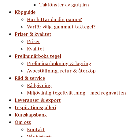
Takfönster av gjutjärn
Köpguide
Hur hittar du din panna?
Varför välja gammalt taktegel?
Priser & kvalitet
Priser
Kvalitet
Preliminärboka tegel
Preliminärbokning & lagring
Avbeställning, retur & återköp
Råd & service
Rådgivning
Miljövänlig tegeltvättning – med regnvatten
Leveranser & export
Inspirationsgalleri
Kunskapsbank
Om oss
Kontakt
Vår historia