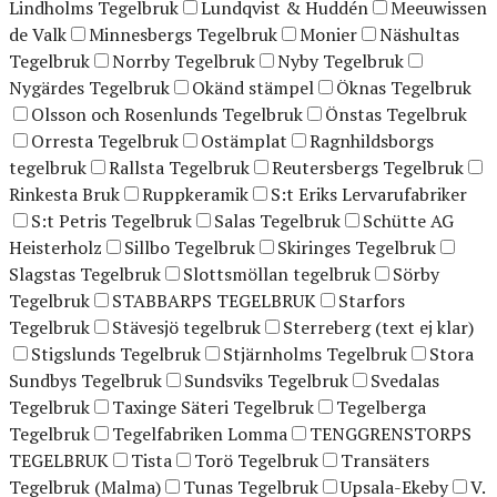
Lindholms Tegelbruk
Lundqvist & Huddén
Meeuwissen
de Valk
Minnesbergs Tegelbruk
Monier
Näshultas
Tegelbruk
Norrby Tegelbruk
Nyby Tegelbruk
Nygärdes Tegelbruk
Okänd stämpel
Öknas Tegelbruk
Olsson och Rosenlunds Tegelbruk
Önstas Tegelbruk
Orresta Tegelbruk
Ostämplat
Ragnhildsborgs
tegelbruk
Rallsta Tegelbruk
Reutersbergs Tegelbruk
Rinkesta Bruk
Ruppkeramik
S:t Eriks Lervarufabriker
S:t Petris Tegelbruk
Salas Tegelbruk
Schütte AG
Heisterholz
Sillbo Tegelbruk
Skiringes Tegelbruk
Slagstas Tegelbruk
Slottsmöllan tegelbruk
Sörby
Tegelbruk
STABBARPS TEGELBRUK
Starfors
Tegelbruk
Stävesjö tegelbruk
Sterreberg (text ej klar)
Stigslunds Tegelbruk
Stjärnholms Tegelbruk
Stora
Sundbys Tegelbruk
Sundsviks Tegelbruk
Svedalas
Tegelbruk
Taxinge Säteri Tegelbruk
Tegelberga
Tegelbruk
Tegelfabriken Lomma
TENGGRENSTORPS
TEGELBRUK
Tista
Torö Tegelbruk
Transäters
Tegelbruk (Malma)
Tunas Tegelbruk
Upsala-Ekeby
V.