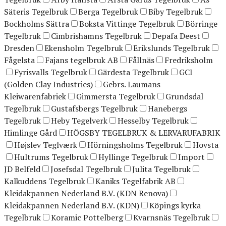
Säteris Tegelbruk
Berga Tegelbruk
Biby Tegelbruk
Bockholms Sättra
Boksta Vittinge Tegelbruk
Börringe
Tegelbruk
Cimbrishamns Tegelbruk
Depafa Deest
Dresden
Ekensholm Tegelbruk
Erikslunds Tegelbruk
Fågelsta
Fajans tegelbruk AB
Fållnäs
Fredriksholm
Fyrisvalls Tegelbruk
Gärdesta Tegelbruk
GCI
(Golden Clay Industries)
Gebrs. Laumans
Kleiwarenfabriek
Gimmersta Tegelbruk
Grundsdal
Tegelbruk
Gustafsbergs Tegelbruk
Hanebergs
Tegelbruk
Heby Tegelverk
Hesselby Tegelbruk
Himlinge Gård
HÖGSBY TEGELBRUK & LERVARUFABRIK
Højslev Teglværk
Hörningsholms Tegelbruk
Hovsta
Hultrums Tegelbruk
Hyllinge Tegelbruk
Import
JD Belfeld
Josefsdal Tegelbruk
Julita Tegelbruk
Kalkuddens Tegelbruk
Kaniks Tegelfabrik AB
Kleidakpannen Nederland B.V. (KDN Renova)
Kleidakpannen Nederland B.V. (KDN)
Köpings kyrka
Tegelbruk
Koramic Pottelberg
Kvarnsnäs Tegelbruk