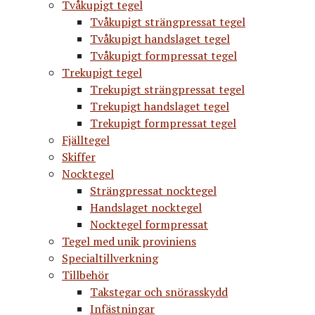
Tvåkupigt tegel
Tvåkupigt strängpressat tegel
Tvåkupigt handslaget tegel
Tvåkupigt formpressat tegel
Trekupigt tegel
Trekupigt strängpressat tegel
Trekupigt handslaget tegel
Trekupigt formpressat tegel
Fjälltegel
Skiffer
Nocktegel
Strängpressat nocktegel
Handslaget nocktegel
Nocktegel formpressat
Tegel med unik proviniens
Specialtillverkning
Tillbehör
Takstegar och snörasskydd
Infästningar