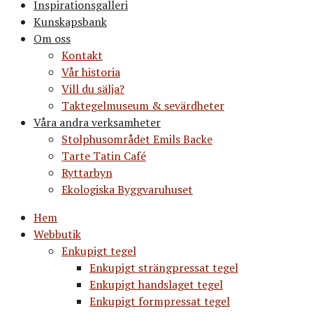
Inspirationsgalleri
Kunskapsbank
Om oss
Kontakt
Vår historia
Vill du sälja?
Taktegelmuseum & sevärdheter
Våra andra verksamheter
Stolphusområdet Emils Backe
Tarte Tatin Café
Ryttarbyn
Ekologiska Byggvaruhuset
Hem
Webbutik
Enkupigt tegel
Enkupigt strängpressat tegel
Enkupigt handslaget tegel
Enkupigt formpressat tegel