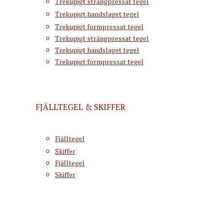
Trekupigt strängpressat tegel
Trekupigt handslaget tegel
Trekupigt formpressat tegel
Trekupigt strängpressat tegel
Trekupigt handslaget tegel
Trekupigt formpressat tegel
FJÄLLTEGEL & SKIFFER
Fjälltegel
Skiffer
Fjälltegel
Skiffer