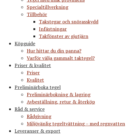
Specialtillverkning
Tillbehör
Takstegar och snörasskydd
Infästningar
Takfönster av gjutjärn
Köpguide
Hur hittar du din panna?
Varför välja gammalt taktegel?
Priser & kvalitet
Priser
Kvalitet
Preliminärboka tegel
Preliminärbokning & lagring
Avbeställning, retur & återköp
Råd & service
Rådgivning
Miljövänlig tegeltvättning – med regnvatten
Leveranser & export