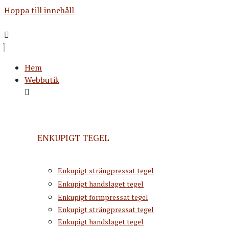
Hoppa till innehåll
Hem
Webbutik
ENKUPIGT TEGEL
Enkupigt strängpressat tegel
Enkupigt handslaget tegel
Enkupigt formpressat tegel
Enkupigt strängpressat tegel
Enkupigt handslaget tegel