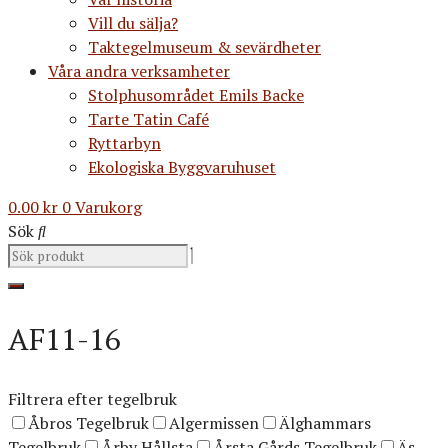
Vill du sälja?
Taktegelmuseum & sevärdheter
Våra andra verksamheter
Stolphusområdet Emils Backe
Tarte Tatin Café
Ryttarbyn
Ekologiska Byggvaruhuset
0.00
kr
0
Varukorg
Sök
AF11-16
Filtrera efter tegelbruk
Åbros Tegelbruk
Algermissen
Älghammars
Tegelbruk
Årby Hållsta
Årsta Gårds Tegelbruk
Äs