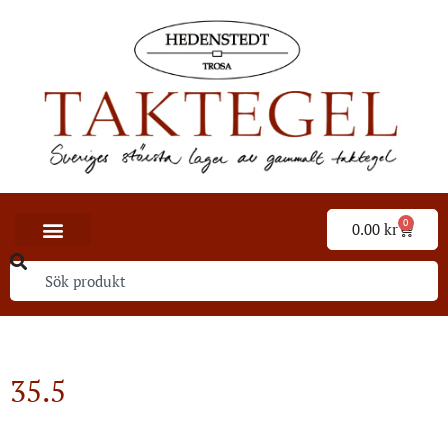
0
0.00
kr
35.5