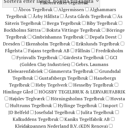
Filtrera efter tegelbruk
Åbros Tegelbruk
Algermissen
Älghammars
Tegelbruk
Årby Hållsta
Årsta Gårds Tegelbruk
Äs
Säteris Tegelbruk
Berga Tegelbruk
Biby Tegelbruk
Bockholms Sättra
Boksta Vittinge Tegelbruk
Börringe
Tegelbruk
Cimbrishamns Tegelbruk
Depafa Deest
Dresden
Ekensholm Tegelbruk
Erikslunds Tegelbruk
Fågelsta
Fajans tegelbruk AB
Fållnäs
Fredriksholm
Fyrisvalls Tegelbruk
Gärdesta Tegelbruk
GCI
(Golden Clay Industries)
Gebrs. Laumans
Kleiwarenfabriek
Gimmersta Tegelbruk
Grundsdal
Tegelbruk
Gustafsbergs Tegelbruk
Hanebergs
Tegelbruk
Heby Tegelverk
Hesselby Tegelbruk
Himlinge Gård
HÖGSBY TEGELBRUK & LERVARUFABRIK
Højslev Teglværk
Hörningsholms Tegelbruk
Hovsta
Hultrums Tegelbruk
Hyllinge Tegelbruk
Import
JD Belfeld
Josefsdal Tegelbruk
Julita Tegelbruk
Kalkuddens Tegelbruk
Kaniks Tegelfabrik AB
Kleidakpannen Nederland B.V. (KDN Renova)