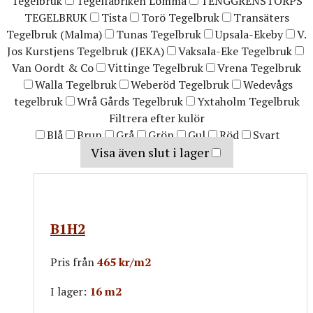
Tegelbruk
Tegelfabriken Lomma
TENGGRENSTORPS
TEGELBRUK
Tista
Torö Tegelbruk
Transäters
Tegelbruk (Malma)
Tunas Tegelbruk
Upsala-Ekeby
V.
Jos Kurstjens Tegelbruk (JEKA)
Vaksala-Eke Tegelbruk
Van Oordt & Co
Vittinge Tegelbruk
Vrena Tegelbruk
Walla Tegelbruk
Weberöd Tegelbruk
Wedevågs
tegelbruk
Wrå Gårds Tegelbruk
Yxtaholm Tegelbruk
Filtrera efter kulör
Blå
Brun
Grå
Grön
Gul
Röd
Svart
Visa även slut i lager
B1H2
Pris från
465 kr/m2
I lager:
16 m2