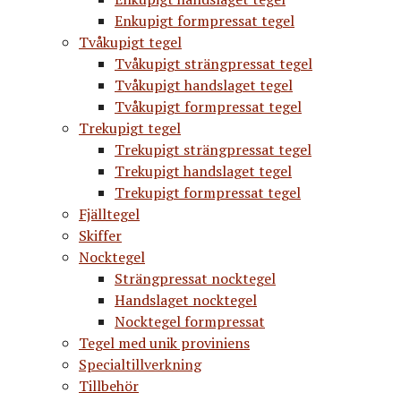
Enkupigt formpressat tegel
Tvåkupigt tegel
Tvåkupigt strängpressat tegel
Tvåkupigt handslaget tegel
Tvåkupigt formpressat tegel
Trekupigt tegel
Trekupigt strängpressat tegel
Trekupigt handslaget tegel
Trekupigt formpressat tegel
Fjälltegel
Skiffer
Nocktegel
Strängpressat nocktegel
Handslaget nocktegel
Nocktegel formpressat
Tegel med unik proviniens
Specialtillverkning
Tillbehör