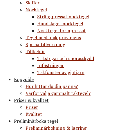
Skiffer
Nocktegel
Strängpressat nocktegel
Handslaget nocktegel
Nocktegel formpressat
Tegel med unik proviniens
Specialtillverkning
Tillbehör
Takstegar och snörasskydd
Infästningar
Takfönster av gjutjärn
Köpguide
Hur hittar du din panna?
Varför välja gammalt taktegel?
Priser & kvalitet
Priser
Kvalitet
Preliminärboka tegel
Preliminärbokning & lagring