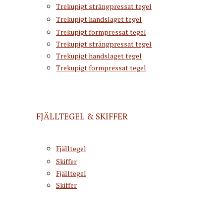
Trekupigt strängpressat tegel
Trekupigt handslaget tegel
Trekupigt formpressat tegel
Trekupigt strängpressat tegel
Trekupigt handslaget tegel
Trekupigt formpressat tegel
FJÄLLTEGEL & SKIFFER
Fjälltegel
Skiffer
Fjälltegel
Skiffer