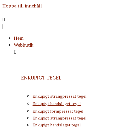
Hoppa till innehåll
Hem
Webbutik
ENKUPIGT TEGEL
Enkupigt strängpressat tegel
Enkupigt handslaget tegel
Enkupigt formpressat tegel
Enkupigt strängpressat tegel
Enkupigt handslaget tegel