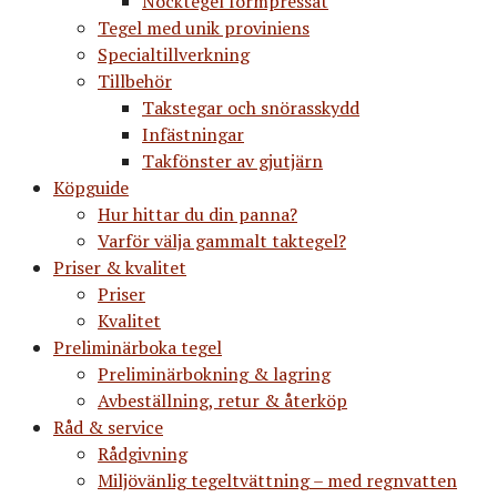
Nocktegel formpressat
Tegel med unik proviniens
Specialtillverkning
Tillbehör
Takstegar och snörasskydd
Infästningar
Takfönster av gjutjärn
Köpguide
Hur hittar du din panna?
Varför välja gammalt taktegel?
Priser & kvalitet
Priser
Kvalitet
Preliminärboka tegel
Preliminärbokning & lagring
Avbeställning, retur & återköp
Råd & service
Rådgivning
Miljövänlig tegeltvättning – med regnvatten