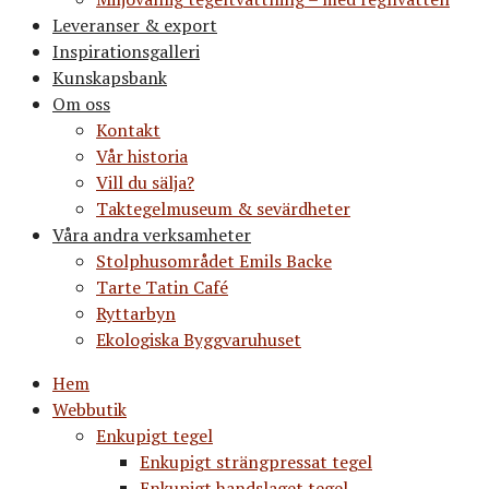
Leveranser & export
Inspirationsgalleri
Kunskapsbank
Om oss
Kontakt
Vår historia
Vill du sälja?
Taktegelmuseum & sevärdheter
Våra andra verksamheter
Stolphusområdet Emils Backe
Tarte Tatin Café
Ryttarbyn
Ekologiska Byggvaruhuset
Hem
Webbutik
Enkupigt tegel
Enkupigt strängpressat tegel
Enkupigt handslaget tegel