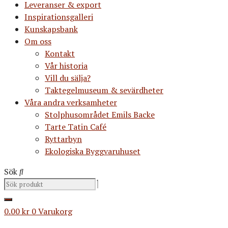
Leveranser & export
Inspirationsgalleri
Kunskapsbank
Om oss
Kontakt
Vår historia
Vill du sälja?
Taktegelmuseum & sevärdheter
Våra andra verksamheter
Stolphusområdet Emils Backe
Tarte Tatin Café
Ryttarbyn
Ekologiska Byggvaruhuset
Sök
0.00
kr
0
Varukorg