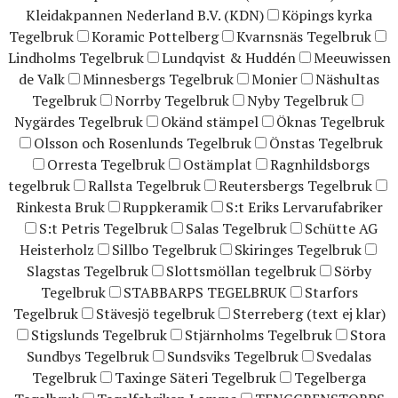
Kleidakpannen Nederland B.V. (KDN)
Köpings kyrka
Tegelbruk
Koramic Pottelberg
Kvarnsnäs Tegelbruk
Lindholms Tegelbruk
Lundqvist & Huddén
Meeuwissen
de Valk
Minnesbergs Tegelbruk
Monier
Näshultas
Tegelbruk
Norrby Tegelbruk
Nyby Tegelbruk
Nygärdes Tegelbruk
Okänd stämpel
Öknas Tegelbruk
Olsson och Rosenlunds Tegelbruk
Önstas Tegelbruk
Orresta Tegelbruk
Ostämplat
Ragnhildsborgs
tegelbruk
Rallsta Tegelbruk
Reutersbergs Tegelbruk
Rinkesta Bruk
Ruppkeramik
S:t Eriks Lervarufabriker
S:t Petris Tegelbruk
Salas Tegelbruk
Schütte AG
Heisterholz
Sillbo Tegelbruk
Skiringes Tegelbruk
Slagstas Tegelbruk
Slottsmöllan tegelbruk
Sörby
Tegelbruk
STABBARPS TEGELBRUK
Starfors
Tegelbruk
Stävesjö tegelbruk
Sterreberg (text ej klar)
Stigslunds Tegelbruk
Stjärnholms Tegelbruk
Stora
Sundbys Tegelbruk
Sundsviks Tegelbruk
Svedalas
Tegelbruk
Taxinge Säteri Tegelbruk
Tegelberga