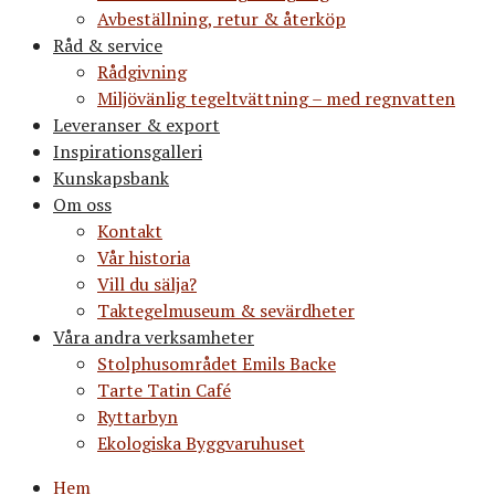
Avbeställning, retur & återköp
Råd & service
Rådgivning
Miljövänlig tegeltvättning – med regnvatten
Leveranser & export
Inspirationsgalleri
Kunskapsbank
Om oss
Kontakt
Vår historia
Vill du sälja?
Taktegelmuseum & sevärdheter
Våra andra verksamheter
Stolphusområdet Emils Backe
Tarte Tatin Café
Ryttarbyn
Ekologiska Byggvaruhuset
Hem