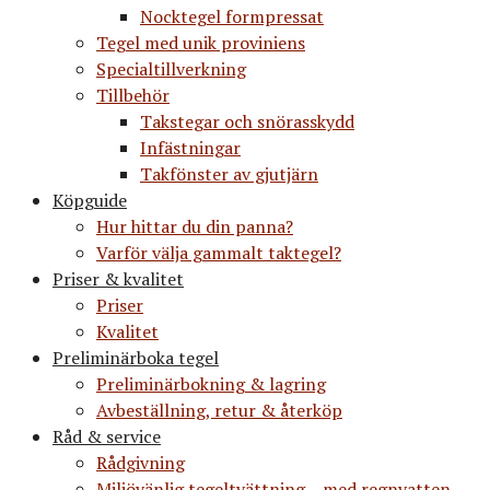
Nocktegel formpressat
Tegel med unik proviniens
Specialtillverkning
Tillbehör
Takstegar och snörasskydd
Infästningar
Takfönster av gjutjärn
Köpguide
Hur hittar du din panna?
Varför välja gammalt taktegel?
Priser & kvalitet
Priser
Kvalitet
Preliminärboka tegel
Preliminärbokning & lagring
Avbeställning, retur & återköp
Råd & service
Rådgivning
Miljövänlig tegeltvättning – med regnvatten