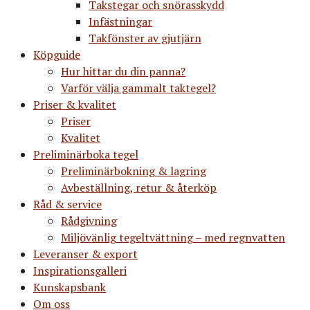
Takstegar och snörasskydd
Infästningar
Takfönster av gjutjärn
Köpguide
Hur hittar du din panna?
Varför välja gammalt taktegel?
Priser & kvalitet
Priser
Kvalitet
Preliminärboka tegel
Preliminärbokning & lagring
Avbeställning, retur & återköp
Råd & service
Rådgivning
Miljövänlig tegeltvättning – med regnvatten
Leveranser & export
Inspirationsgalleri
Kunskapsbank
Om oss