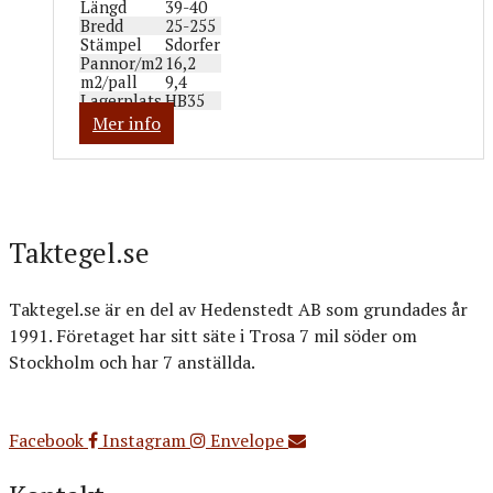
Längd
39-40
Bredd
25-255
Stämpel
Sdorfer
Pannor/m2
16,2
m2/pall
9,4
Lagerplats
HB35
Mer info
Taktegel.se
Taktegel.se är en del av Hedenstedt AB som grundades år
1991. Företaget har sitt säte i Trosa 7 mil söder om
Stockholm och har 7 anställda.
Org.nr: 556516-3499
Facebook
Instagram
Envelope