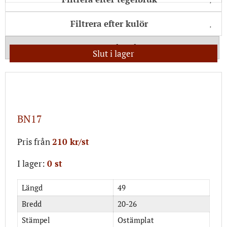
Filtrera efter kulör
Visa även slut i lager
Slut i lager
BN17
Pris från
210 kr/st
I lager:
0 st
Längd
49
Bredd
20-26
Stämpel
Ostämplat