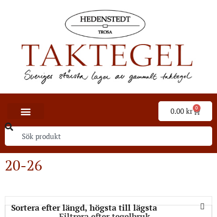
0
0.00
kr
20-26
Filtrera efter tegelbruk