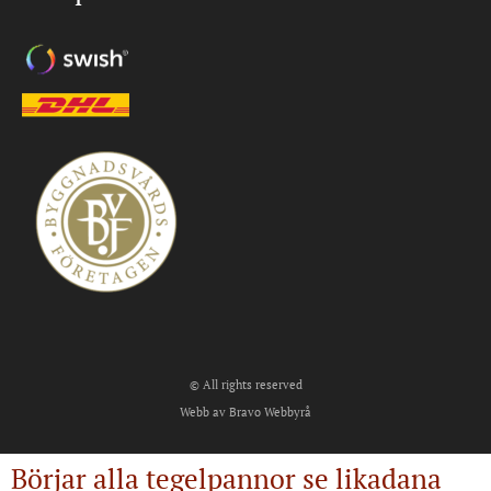
© All rights reserved
Webb av Bravo Webbyrå
Börjar alla tegelpannor se likadana