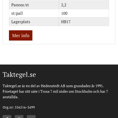
Pannor/st
2,2
st/pall
100
Lagerplats
HB17
Mer info
Taktegel.se
Taktegel.se är en del av Hedenstedt AB som grundades år 1991.
Företaget har sitt säte i Trosa 7 mil söder om Stockholm och har 7
anställda.
Org.nr: 556516-3499