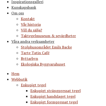
Inspirationsgalleri
Kunskapsbank
Om oss
Kontakt
Vår historia
Vill du sälja?
Taktegelmuseum & sevärdheter
Våra andra verksamheter
Stolphusområdet Emils Backe
Tarte Tatin Café
Ryttarbyn
Ekologiska Byggvaruhuset
Hem
Webbutik
Enkupigt tegel
Enkupigt strängpressat tegel
Enkupigt handslaget tegel
Enkupigt formpressat tegel