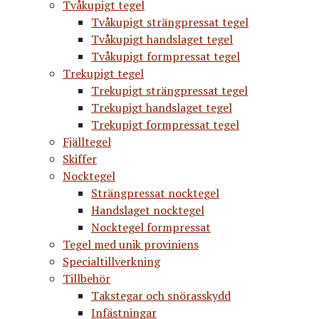
Tvåkupigt tegel
Tvåkupigt strängpressat tegel
Tvåkupigt handslaget tegel
Tvåkupigt formpressat tegel
Trekupigt tegel
Trekupigt strängpressat tegel
Trekupigt handslaget tegel
Trekupigt formpressat tegel
Fjälltegel
Skiffer
Nocktegel
Strängpressat nocktegel
Handslaget nocktegel
Nocktegel formpressat
Tegel med unik proviniens
Specialtillverkning
Tillbehör
Takstegar och snörasskydd
Infästningar