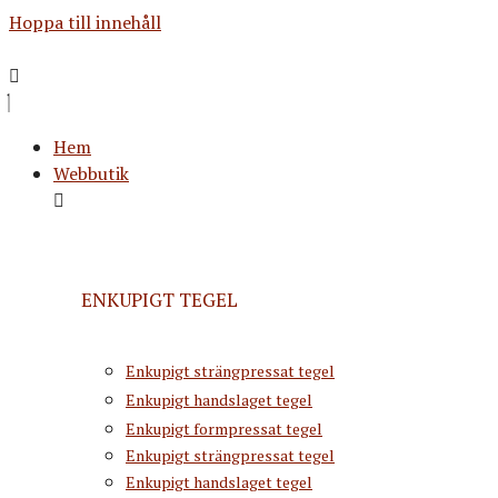
Hoppa till innehåll
Hem
Webbutik
ENKUPIGT TEGEL
Enkupigt strängpressat tegel
Enkupigt handslaget tegel
Enkupigt formpressat tegel
Enkupigt strängpressat tegel
Enkupigt handslaget tegel