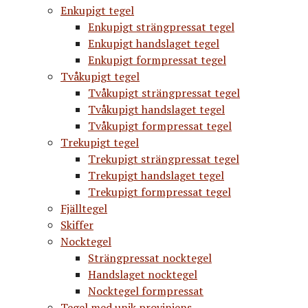
Enkupigt tegel
Enkupigt strängpressat tegel
Enkupigt handslaget tegel
Enkupigt formpressat tegel
Tvåkupigt tegel
Tvåkupigt strängpressat tegel
Tvåkupigt handslaget tegel
Tvåkupigt formpressat tegel
Trekupigt tegel
Trekupigt strängpressat tegel
Trekupigt handslaget tegel
Trekupigt formpressat tegel
Fjälltegel
Skiffer
Nocktegel
Strängpressat nocktegel
Handslaget nocktegel
Nocktegel formpressat
Tegel med unik proviniens