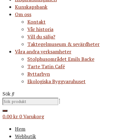
Kunskapsbank
Om oss
Kontakt
Vår historia
Vill du sälja?
Taktegelmuseum & sevärdheter
Våra andra verksamheter
Stolphusområdet Emils Backe
Tarte Tatin Café
Ryttarbyn
Ekologiska Byggvaruhuset
Sök
0.00
kr
0
Varukorg
Hem
Webbutik