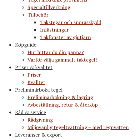
Specialtillverkning
Tillbehör
Takstegar och snörasskydd
Infästningar
Takfönster av gjutjärn
Köpguide
Hur hittar du din panna?
Varför välja gammalt taktegel?
Priser & kvalitet
Priser
Kvalitet
Preliminärboka tegel
Preliminärbokning & lagring
Avbeställning, retur & återköp
Råd & service
Rådgivning
Miljövänlig tegeltvättning – med regnvatten
Leveranser & export