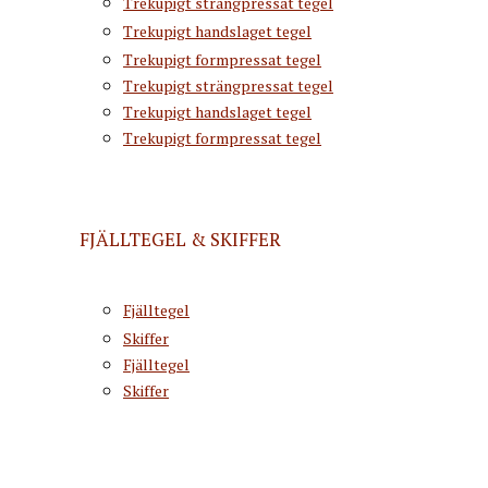
Trekupigt strängpressat tegel
Trekupigt handslaget tegel
Trekupigt formpressat tegel
Trekupigt strängpressat tegel
Trekupigt handslaget tegel
Trekupigt formpressat tegel
FJÄLLTEGEL & SKIFFER
Fjälltegel
Skiffer
Fjälltegel
Skiffer