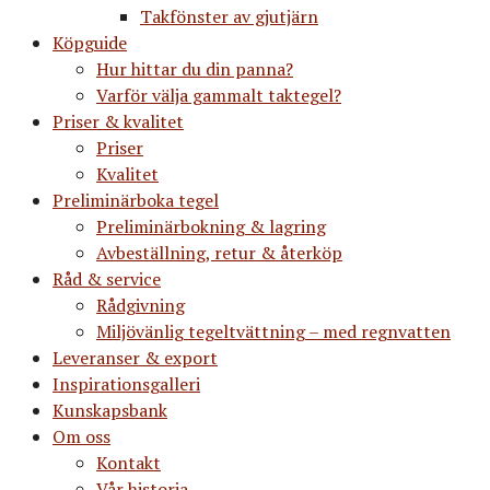
Takfönster av gjutjärn
Köpguide
Hur hittar du din panna?
Varför välja gammalt taktegel?
Priser & kvalitet
Priser
Kvalitet
Preliminärboka tegel
Preliminärbokning & lagring
Avbeställning, retur & återköp
Råd & service
Rådgivning
Miljövänlig tegeltvättning – med regnvatten
Leveranser & export
Inspirationsgalleri
Kunskapsbank
Om oss
Kontakt
Vår historia