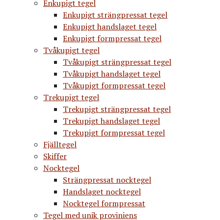
Enkupigt tegel
Enkupigt strängpressat tegel
Enkupigt handslaget tegel
Enkupigt formpressat tegel
Tvåkupigt tegel
Tvåkupigt strängpressat tegel
Tvåkupigt handslaget tegel
Tvåkupigt formpressat tegel
Trekupigt tegel
Trekupigt strängpressat tegel
Trekupigt handslaget tegel
Trekupigt formpressat tegel
Fjälltegel
Skiffer
Nocktegel
Strängpressat nocktegel
Handslaget nocktegel
Nocktegel formpressat
Tegel med unik proviniens