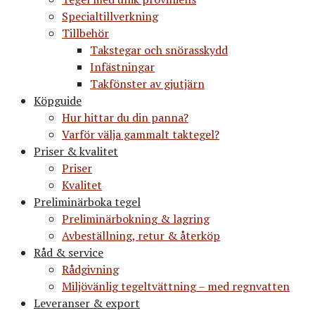
Specialtillverkning
Tillbehör
Takstegar och snörasskydd
Infästningar
Takfönster av gjutjärn
Köpguide
Hur hittar du din panna?
Varför välja gammalt taktegel?
Priser & kvalitet
Priser
Kvalitet
Preliminärboka tegel
Preliminärbokning & lagring
Avbeställning, retur & återköp
Råd & service
Rådgivning
Miljövänlig tegeltvättning – med regnvatten
Leveranser & export