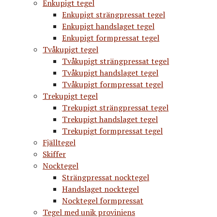
Enkupigt tegel
Enkupigt strängpressat tegel
Enkupigt handslaget tegel
Enkupigt formpressat tegel
Tvåkupigt tegel
Tvåkupigt strängpressat tegel
Tvåkupigt handslaget tegel
Tvåkupigt formpressat tegel
Trekupigt tegel
Trekupigt strängpressat tegel
Trekupigt handslaget tegel
Trekupigt formpressat tegel
Fjälltegel
Skiffer
Nocktegel
Strängpressat nocktegel
Handslaget nocktegel
Nocktegel formpressat
Tegel med unik proviniens