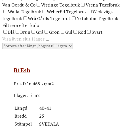
Van Oordt & Co
Vittinge Tegelbruk
Vrena Tegelbruk
Walla Tegelbruk
Weberöd Tegelbruk
Wedevågs
tegelbruk
Wrå Gårds Tegelbruk
Yxtaholm Tegelbruk
Filtrera efter kulör
Blå
Brun
Grå
Grön
Gul
Röd
Svart
Visa även slut i lager
B1E4b
Pris från
465 kr/m2
I lager:
5 m2
Längd
40-41
Bredd
25
Stämpel
SVEDALA