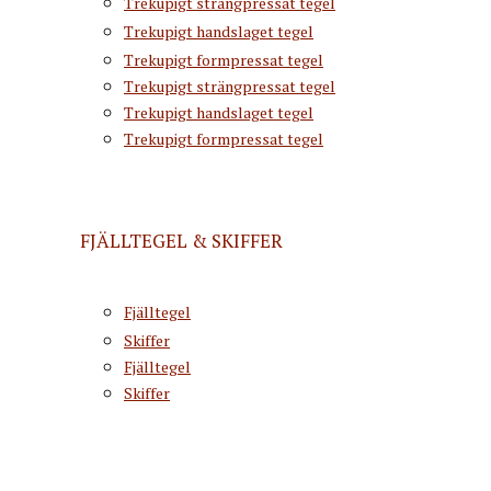
Trekupigt strängpressat tegel
Trekupigt handslaget tegel
Trekupigt formpressat tegel
Trekupigt strängpressat tegel
Trekupigt handslaget tegel
Trekupigt formpressat tegel
FJÄLLTEGEL & SKIFFER
Fjälltegel
Skiffer
Fjälltegel
Skiffer