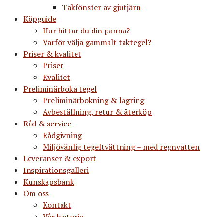
Takfönster av gjutjärn
Köpguide
Hur hittar du din panna?
Varför välja gammalt taktegel?
Priser & kvalitet
Priser
Kvalitet
Preliminärboka tegel
Preliminärbokning & lagring
Avbeställning, retur & återköp
Råd & service
Rådgivning
Miljövänlig tegeltvättning – med regnvatten
Leveranser & export
Inspirationsgalleri
Kunskapsbank
Om oss
Kontakt
Vår historia