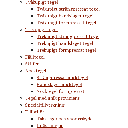
Tvåkupigt tegel
Tvåkupigt strängpressat tegel
Tvåkupigt handslaget tegel
Tvåkupigt formpressat tegel
Trekupigt tegel
Trekupigt strängpressat tegel
Trekupigt handslaget tegel
Trekupigt formpressat tegel
Fjälltegel
Skiffer
Nocktegel
Strängpressat nocktegel
Handslaget nocktegel
Nocktegel formpressat
Tegel med unik proviniens
Specialtillverkning
Tillbehör
Takstegar och snörasskydd
Infästningar