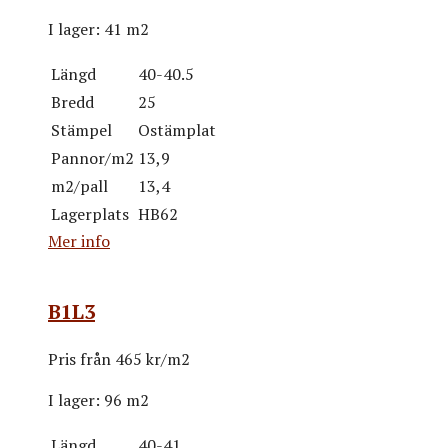
I lager:
41 m2
Längd
40-40.5
Bredd
25
Stämpel
Ostämplat
Pannor/m2
13,9
m2/pall
13,4
Lagerplats
HB62
Mer info
B1L3
Pris från
465 kr/m2
I lager:
96 m2
Längd
40-41