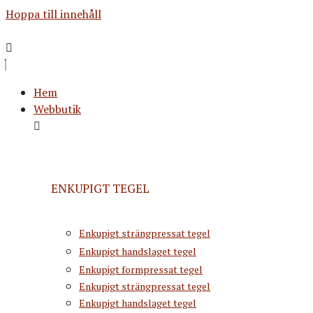
Hoppa till innehåll
Hem
Webbutik
ENKUPIGT TEGEL
Enkupigt strängpressat tegel
Enkupigt handslaget tegel
Enkupigt formpressat tegel
Enkupigt strängpressat tegel
Enkupigt handslaget tegel