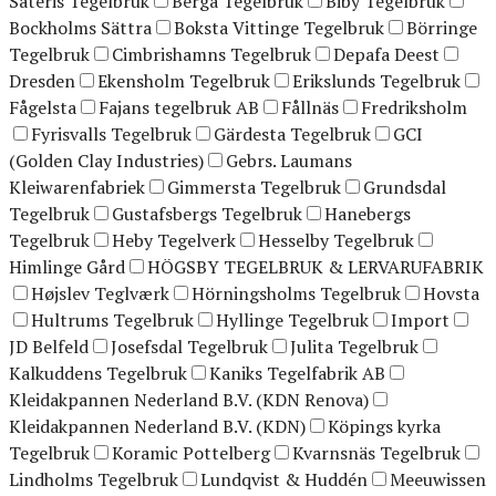
Säteris Tegelbruk
Berga Tegelbruk
Biby Tegelbruk
Bockholms Sättra
Boksta Vittinge Tegelbruk
Börringe
Tegelbruk
Cimbrishamns Tegelbruk
Depafa Deest
Dresden
Ekensholm Tegelbruk
Erikslunds Tegelbruk
Fågelsta
Fajans tegelbruk AB
Fållnäs
Fredriksholm
Fyrisvalls Tegelbruk
Gärdesta Tegelbruk
GCI
(Golden Clay Industries)
Gebrs. Laumans
Kleiwarenfabriek
Gimmersta Tegelbruk
Grundsdal
Tegelbruk
Gustafsbergs Tegelbruk
Hanebergs
Tegelbruk
Heby Tegelverk
Hesselby Tegelbruk
Himlinge Gård
HÖGSBY TEGELBRUK & LERVARUFABRIK
Højslev Teglværk
Hörningsholms Tegelbruk
Hovsta
Hultrums Tegelbruk
Hyllinge Tegelbruk
Import
JD Belfeld
Josefsdal Tegelbruk
Julita Tegelbruk
Kalkuddens Tegelbruk
Kaniks Tegelfabrik AB
Kleidakpannen Nederland B.V. (KDN Renova)
Kleidakpannen Nederland B.V. (KDN)
Köpings kyrka
Tegelbruk
Koramic Pottelberg
Kvarnsnäs Tegelbruk
Lindholms Tegelbruk
Lundqvist & Huddén
Meeuwissen