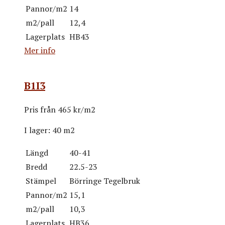
Pannor/m2
14
m2/pall
12,4
Lagerplats
HB43
Mer info
B1I3
Pris från
465 kr/m2
I lager:
40 m2
Längd
40-41
Bredd
22.5-23
Stämpel
Börringe Tegelbruk
Pannor/m2
15,1
m2/pall
10,3
Lagerplats
HB36