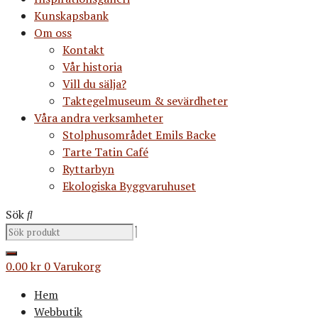
Kunskapsbank
Om oss
Kontakt
Vår historia
Vill du sälja?
Taktegelmuseum & sevärdheter
Våra andra verksamheter
Stolphusområdet Emils Backe
Tarte Tatin Café
Ryttarbyn
Ekologiska Byggvaruhuset
Sök
0.00
kr
0
Varukorg
Hem
Webbutik