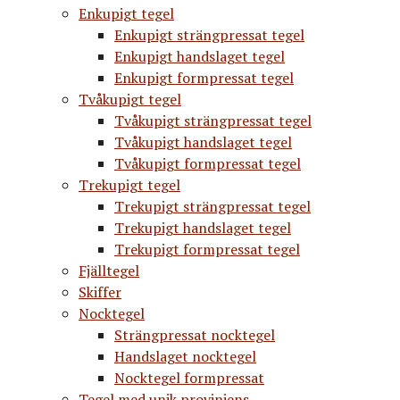
Enkupigt tegel
Enkupigt strängpressat tegel
Enkupigt handslaget tegel
Enkupigt formpressat tegel
Tvåkupigt tegel
Tvåkupigt strängpressat tegel
Tvåkupigt handslaget tegel
Tvåkupigt formpressat tegel
Trekupigt tegel
Trekupigt strängpressat tegel
Trekupigt handslaget tegel
Trekupigt formpressat tegel
Fjälltegel
Skiffer
Nocktegel
Strängpressat nocktegel
Handslaget nocktegel
Nocktegel formpressat
Tegel med unik proviniens