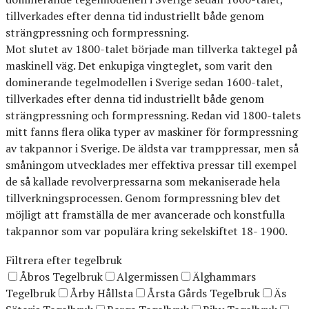
tillverkades efter denna tid industriellt både genom
strängpressning och formpressning.
Mot slutet av 1800-talet började man tillverka taktegel på
maskinell väg. Det enkupiga vingteglet, som varit den
dominerande tegelmodellen i Sverige sedan 1600-talet,
tillverkades efter denna tid industriellt både genom
strängpressning och formpressning. Redan vid 1800-talets
mitt fanns flera olika typer av maskiner för formpressning
av takpannor i Sverige. De äldsta var tramppressar, men så
småningom utvecklades mer effektiva pressar till exempel
de så kallade revolverpressarna som mekaniserade hela
tillverkningsprocessen. Genom formpressning blev det
möjligt att framställa de mer avancerade och konstfulla
takpannor som var populära kring sekelskiftet 18- 1900.
Filtrera efter tegelbruk
Åbros Tegelbruk
Algermissen
Älghammars
Tegelbruk
Årby Hållsta
Årsta Gårds Tegelbruk
Äs