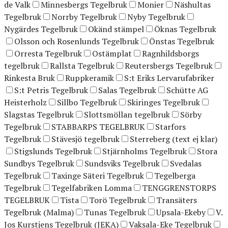
de Valk
Minnesbergs Tegelbruk
Monier
Näshultas
Tegelbruk
Norrby Tegelbruk
Nyby Tegelbruk
Nygärdes Tegelbruk
Okänd stämpel
Öknas Tegelbruk
Olsson och Rosenlunds Tegelbruk
Önstas Tegelbruk
Orresta Tegelbruk
Ostämplat
Ragnhildsborgs
tegelbruk
Rallsta Tegelbruk
Reutersbergs Tegelbruk
Rinkesta Bruk
Ruppkeramik
S:t Eriks Lervarufabriker
S:t Petris Tegelbruk
Salas Tegelbruk
Schütte AG
Heisterholz
Sillbo Tegelbruk
Skiringes Tegelbruk
Slagstas Tegelbruk
Slottsmöllan tegelbruk
Sörby
Tegelbruk
STABBARPS TEGELBRUK
Starfors
Tegelbruk
Stävesjö tegelbruk
Sterreberg (text ej klar)
Stigslunds Tegelbruk
Stjärnholms Tegelbruk
Stora
Sundbys Tegelbruk
Sundsviks Tegelbruk
Svedalas
Tegelbruk
Taxinge Säteri Tegelbruk
Tegelberga
Tegelbruk
Tegelfabriken Lomma
TENGGRENSTORPS
TEGELBRUK
Tista
Torö Tegelbruk
Transäters
Tegelbruk (Malma)
Tunas Tegelbruk
Upsala-Ekeby
V.
Jos Kurstjens Tegelbruk (JEKA)
Vaksala-Eke Tegelbruk