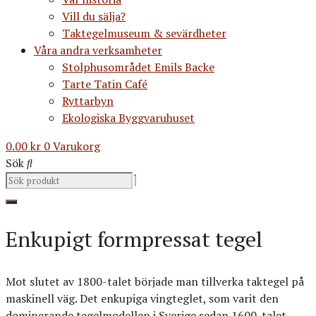
Vill du sälja?
Taktegelmuseum & sevärdheter
Våra andra verksamheter
Stolphusområdet Emils Backe
Tarte Tatin Café
Ryttarbyn
Ekologiska Byggvaruhuset
0.00
kr
0
Varukorg
Sök
Enkupigt formpressat tegel
Mot slutet av 1800-talet började man tillverka taktegel på
maskinell väg. Det enkupiga vingteglet, som varit den
dominerande tegelmodellen i Sverige sedan 1600-talet,