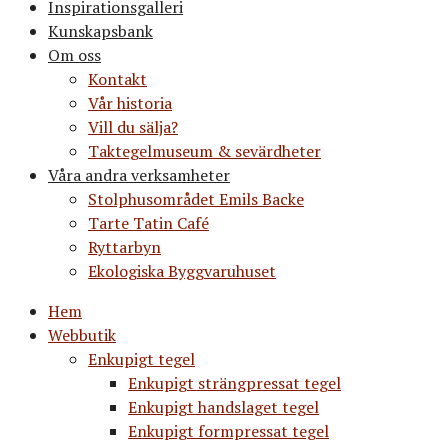
Inspirationsgalleri
Kunskapsbank
Om oss
Kontakt
Vår historia
Vill du sälja?
Taktegelmuseum & sevärdheter
Våra andra verksamheter
Stolphusområdet Emils Backe
Tarte Tatin Café
Ryttarbyn
Ekologiska Byggvaruhuset
Hem
Webbutik
Enkupigt tegel
Enkupigt strängpressat tegel
Enkupigt handslaget tegel
Enkupigt formpressat tegel