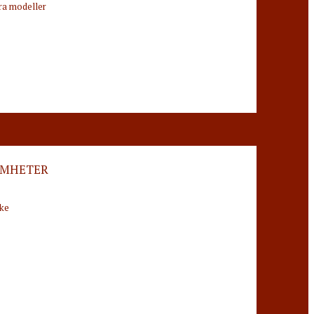
dra modeller
AMHETER
ke