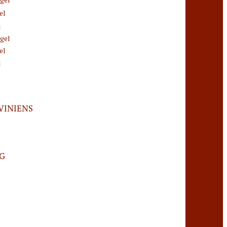
el
l
gel
el
l
VINIENS
NG