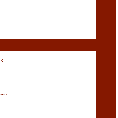
RI
derna