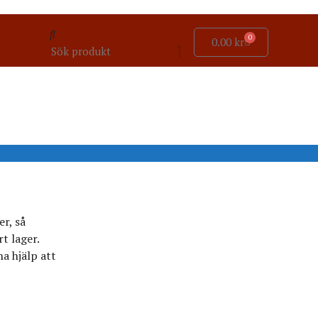
0
0.00
kr
r, så
t lager.
a hjälp att