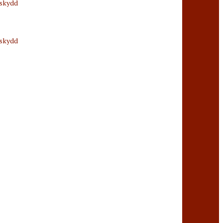
sskydd
sskydd