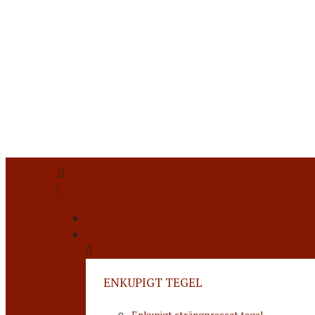
HEM
WEBBUTIK
ENKUPIGT TEGEL
Enkupigt strängpressat tegel