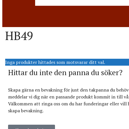
HB49
Inga produkter hittades som motsvarar ditt val.
Hittar du inte den panna du söker?
Skapa gärna en bevakning för just den takpanna du behöve
meddelar vi dig när en passande produkt kommit in till vår
Välkommen att ringa oss om du har funderingar eller vill h
skapa bevakning.