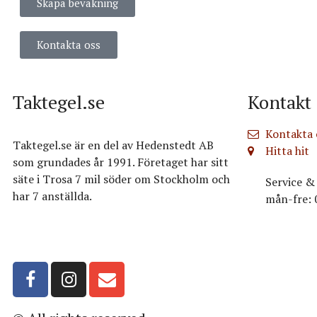
Skapa bevakning
Kontakta oss
Taktegel.se
Kontakt
Kontakta 
Taktegel.se är en del av Hedenstedt AB
Hitta hit
som grundades år 1991. Företaget har sitt
säte i Trosa 7 mil söder om Stockholm och
Service & 
har 7 anställda.
mån-fre: 
Org.nr: 556516-3499